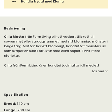
Handla tryggt med Klarna
Beskrivning
Cilla Matta
från Ferm Living blir ett vackert tillskott till
sovrummet eller vardagsrummet med sitt blommiga mönster i
beige färg. Mattan har ett blommigt, handtuftat mönster i ull
som skapar en subtil struktur med olika höjder. Finns i flera
storlekar.
Cilla från Ferm Living är en handtuftad matta i ull med ett
blommigt mönster i olika höjder. Mattan passar perfekt i
Läs mer
sovrummet eller vardagsrummet, för att skapa ett mjukt
underlag att gå på.
Eftersom Cilla är handtuftad kan naturliga variationer i
materialet förekomma, vilket skapar ett taktilt uttryck. Varje
Specifikation
matta bär på spår från hantverkaren som har skapat den,
genom att skickligt kombinera hantverksskicklighet och
Bredd
:
140 cm
konstnärlighet.
Längd
:
200 cm