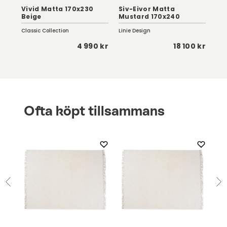
 |
Vivid Matta 170x230
Siv-Eivor Matta
Au
Beige
Mustard 170x240
24
Classic Collection
Linie Design
Row
 kr
4 990 kr
18 100 kr
Ofta köpt tillsammans