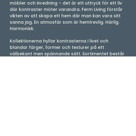
möbler och inredning – det är ett uttryck för ett liv
där kontraster möter varandra. Ferm Living förstår
vikten av att skapa ett hem där man kan vara sitt
sanna jag. En atmosfär som är hemtrevlig. Härlig.
Harmonisk.
Kollektionerna hyllar kontrasterna i livet och
blandar färger, former och texturer på ett
välbekant men spännande sätt. Sortimentet består
bland annat av möbler, inredning och belysning
som är skapade i samarbete med skickliga
hantverkare. Filosofin är att förena formspråket i
Skandinavien med hantverkskunnighet från kulturer
över hela världen. Resultatet blir kollektioner med
en unik karaktär, skapade med hantverksmässig
skicklighet.Här hittar du bland annat kollektionerna
Ripple, Pond och fler favoriter som skapar en
avslappnad atmosfär i hemmet.