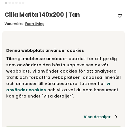
Cilla Matta 140x200 | Tan
Varumärke
:
Ferm Living
Välj storlek
140x200 cm
Denna webbplats använder cookies
140x200 cm
4 999 kr
Tibergsmobler.se använder cookies för att ge dig
som användare den bästa upplevelsen av vår
webbplats. Vi använder cookies för att analysera
trafik och förbättra webbplatsen, anpassa innehåll
170x240 cm
7 029 kr
och annonser till våra besökare. Läs mer hur
vi
använder cookies
och vilka val du som konsument
kan göra under "Visa detaljer".
200x300 cm
10 155 kr
Visa detaljer