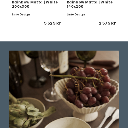
Rainbow Matta | White
Rainbow Matta | White
Ra
200x300
140x200
20
Linie Design
Linie Design
Lini
 kr
5 525 kr
2 575 kr