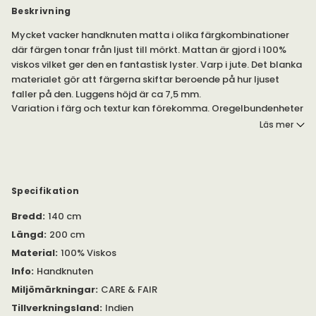
Beskrivning
Mycket vacker handknuten matta i olika färgkombinationer
där färgen tonar från ljust till mörkt. Mattan är gjord i 100%
viskos vilket ger den en fantastisk lyster. Varp i jute. Det blanka
materialet gör att färgerna skiftar beroende på hur ljuset
faller på den. Luggens höjd är ca 7,5 mm.
Variation i färg och textur kan förekomma. Oregelbundenheter
kan uppstå som ett resultat av den handtillverkade processen.
Läs mer
Storleksvariation +/- 3%.
Alla mattor från Linie Design är Care & Fair märkta.
Specifikation
Bredd
:
140 cm
Längd
:
200 cm
Material
:
100% Viskos
Info
:
Handknuten
Miljömärkningar
:
CARE & FAIR
Tillverkningsland
:
Indien