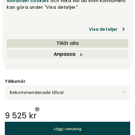
använder cookies
och vilka val du som konsument
kan göra under "Visa detaljer".
Dark blue
9 525 kr
Visa fler +1
Visa detaljer
Tillåt alla
Välj storlek
Anpassa
140x200 cm
Tillbehör
Rekommenderade tillval
9 525 kr
Lägg i varukorg