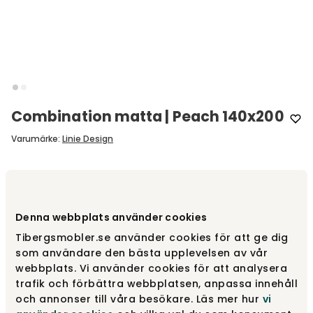
Combination matta | Peach 140x200
Varumärke
:
Linie Design
Välj färg
Peach
Denna webbplats använder cookies
Peach
9 525 kr
Tibergsmobler.se använder cookies för att ge dig
som användare den bästa upplevelsen av vår
webbplats. Vi använder cookies för att analysera
Yellow
trafik och förbättra webbplatsen, anpassa innehåll
9 525 kr
och annonser till våra besökare. Läs mer hur
vi