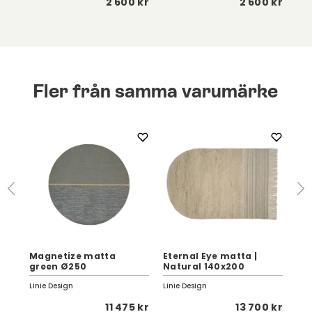
 kr
2 600 kr
2 600 kr
Fler från samma varumärke
Magnetize matta
Eternal Eye matta |
Ac
green Ø250
Natural 140x200
17
Linie Design
Linie Design
Lini
 kr
11 475 kr
13 700 kr