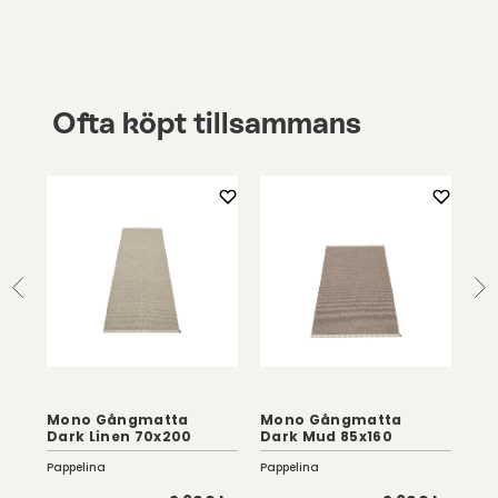
Ofta köpt tillsammans
Mono Gångmatta
Mono Gångmatta
Mo
Dark Linen 70x200
Dark Mud 85x160
Fos
Pappelina
Pappelina
Pap