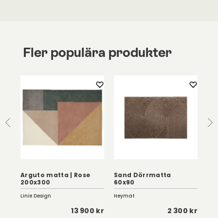
Fler populära produkter
Arguto matta | Rose
Sand Dörrmatta
As
200x300
60x90
Gre
Linie Design
Heymat
Lini
0 kr
13 900 kr
2 300 kr