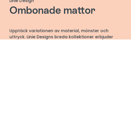
Linie Design
Ombonade mattor
Upptäck variationen av material, mönster och
uttryck. Linie Designs breda kollektioner erbjuder
alla mattor du behöver för att fylla ditt moderna
hem.
Linie Design är ett danskt kvalitetsmärke som
tillverkar mattor främst i Indien. Mattorna är
utvecklade av framstående designers från
Skandinavien. Då mattorna är handgjorda kan det
finnas små variationer i färg och struktur.
Alla mattorna är Care & Fair märkta.