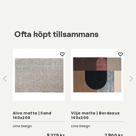
Ofta köpt tillsammans
Alva matta | Sand
Vilja matta | Bordeaux
Ke
140x200
140x200
14
Linie Design
Linie Design
Lini
0 kr
9 275 kr
7 900 kr