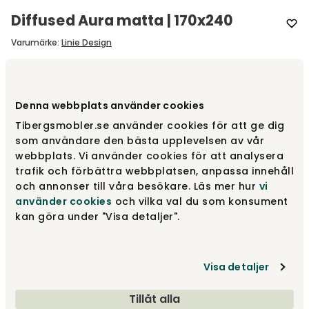
Diffused Aura matta | 170x240
Varumärke
:
Linie Design
Välj storlek
Denna webbplats använder cookies
170X240 cm
Tibergsmobler.se använder cookies för att ge dig
som användare den bästa upplevelsen av vår
webbplats. Vi använder cookies för att analysera
Tillbehör
trafik och förbättra webbplatsen, anpassa innehåll
Rekommenderade tillval
och annonser till våra besökare. Läs mer hur
vi
använder cookies
och vilka val du som konsument
kan göra under "Visa detaljer".
47 575 kr
Visa detaljer
Lägg i varukorg
Tillåt alla
Fri frakt över 1.500 kr
Prisgaranti