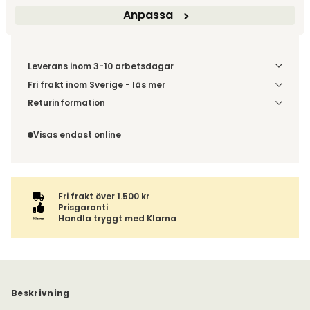
Anpassa
Leverans inom 3-10 arbetsdagar
Fri frakt inom Sverige - läs mer
Denna vara skickas till din port/tomtgräns. Innan leverans
Returinformation
blir du aviserad om vilken tidpunkt leveransen beräknas.
Du har 14 dagars ångerrätt från den dag du tog emot din
Beställs varan ihop med andra produkter skickas hela
order, enligt
distansavtalslagen.
Visas endast online
ordern tillsammans.
Fri frakt över 1.500 kr
Prisgaranti
Handla tryggt med Klarna
Beskrivning