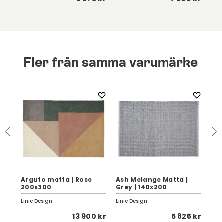
Fler från samma varumärke
Arguto matta | Rose
Ash Melange Matta |
Co
200x300
Grey | 140x200
14
Linie Design
Linie Design
Lini
 kr
13 900 kr
5 825 kr