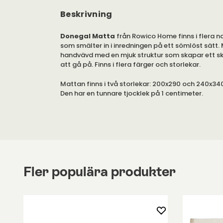
Beskrivning
Donegal Matta
från Rowico Home finns i flera na
som smälter in i inredningen på ett sömlöst sätt.
handvävd med en mjuk struktur som skapar ett s
att gå på. Finns i flera färger och storlekar.
Mattan finns i två storlekar: 200x290 och 240x34
Den har en tunnare tjocklek på 1 centimeter.
Donegal är handvävd, vilket gör den till ett hantver
Observera att storleksvariationer kan förekomm
Fler populära produkter