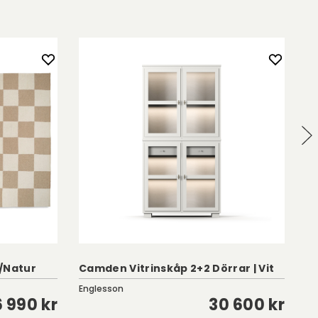
/Natur
Camden Vitrinskåp 2+2 Dörrar | Vit
Jo
Englesson
To
6 990 kr
30 600 kr