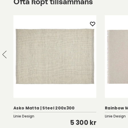
Ofta köpt tillsammans
Asko Matta | Steel 200x300
Rainbow M
Linie Design
Linie Design
kr
5 300 kr