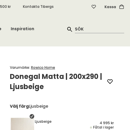
.500 kr
Kontakta Tibergs
Kassa
e
Inspiration
Varumärke
:
Rowico Home
Donegal Matta | 200x290 |
Ljusbeige
Välj färg
Ljusbeige
Ljusbeige
4 995 kr
Fåtal i lager