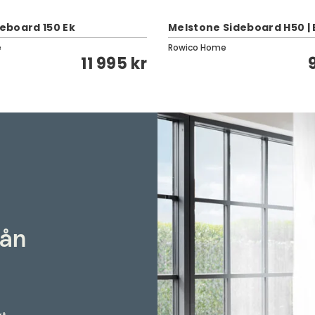
deboard 150 Ek
Melstone Sideboard H50 | 
e
Rowico Home
11 995 kr
rån