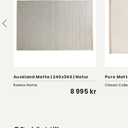
Auckland Matta | 240x340 | Natur
Pure Matt
Rowico Home
Classic Colle
kr
8 995 kr