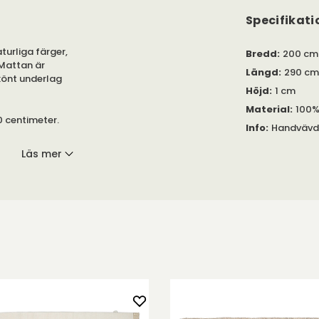
Specifikati
turliga färger,
Bredd
:
200 cm
 Mattan är
Längd
:
290 cm
könt underlag
Höjd
:
1 cm
Material
:
100%
0 centimeter.
Info
:
Handvävd
Läs mer
k i sig!
a.