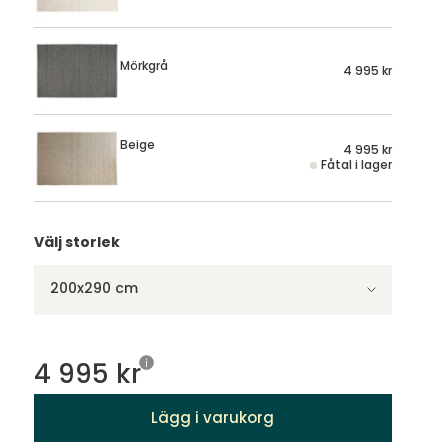
Mörkgrå
4 995 kr
Beige
4 995 kr
Fåtal i lager
Välj storlek
200x290 cm
4 995 kr
Lägg i varukorg