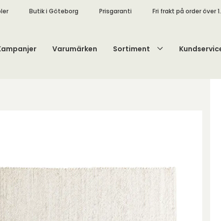
ler
Butik i Göteborg
Prisgaranti
Fri frakt på order över 1
Kampanjer
Varumärken
Sortiment
Kundservic