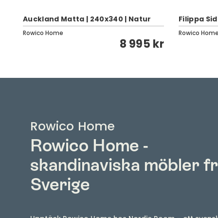
Auckland Matta | 240x340 | Natur
Filippa Si
Rowico Home
Rowico Hom
kr
8 995 kr
Rowico Home
Rowico Home -
skandinaviska möbler f
Sverige