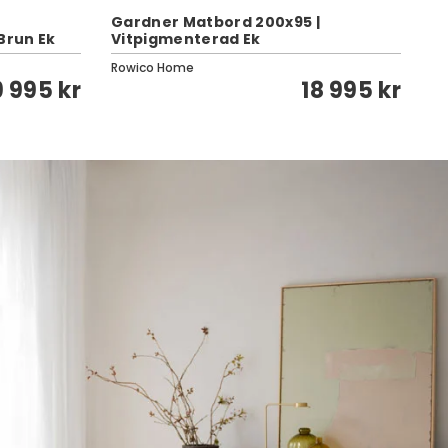
Gardner Matbord 200x95 |
Gl
Brun Ek
Vitpigmenterad Ek
S
Rowico Home
Ro
9 995 kr
18 995 kr