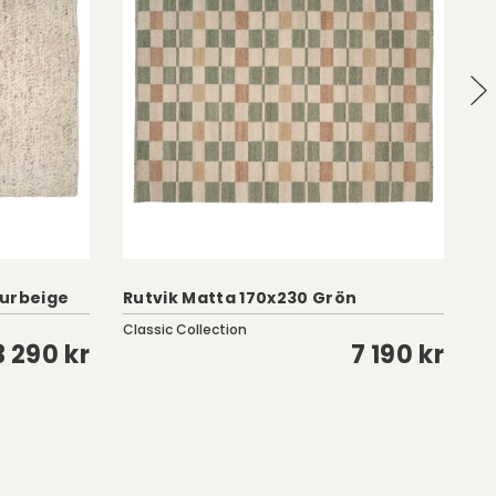
turbeige
Rutvik Matta 170x230 Grön
So
Classic Collection
Cl
3 290 kr
7 190 kr