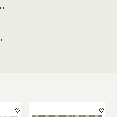
on
 Ull