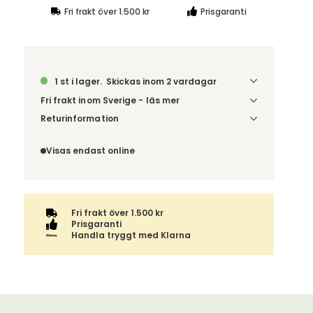
Fri frakt över 1.500 kr
Prisgaranti
1 st i lager.
Skickas inom 2 vardagar
Fri frakt inom Sverige - läs mer
Denna vara skickas till din port/tomtgräns. Innan
Returinformation
leverans blir du aviserad om vilken tidpunkt
Du har 14 dagars ångerrätt från den dag du tog
leveransen beräknas. Beställs varan ihop med
emot din order, enligt
distansavtalslagen.
Visas endast online
andra produkter skickas hela ordern tillsammans.
Fri frakt över 1.500 kr
Prisgaranti
Handla tryggt med Klarna