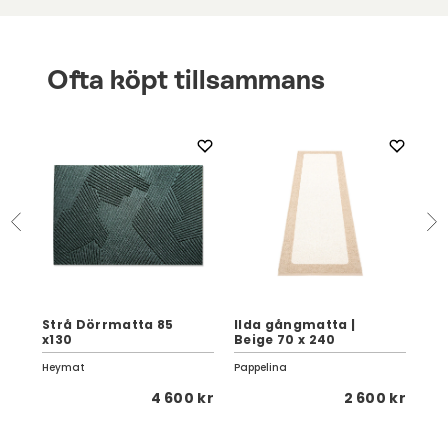
Ofta köpt tillsammans
Strå Dörrmatta 85
Ilda gångmatta |
Tw
x130
Beige 70 x 240
Be
Heymat
Pappelina
Hey
1 kr
4 600 kr
2 600 kr