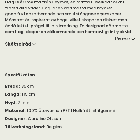
Hagl dörrmatta
från Heymat, en matta tillverkad för att
trotsa alla väder. Hagl är en dörrmatta med mycket
goda fuktabsorberande och smutsfångade egenskaper.
Mönstret är inspirerat av hagel vilket skapar en diskret men
ändå lekfull prägel till din inredning. En designad dörrmatta
som Hagl skapar en välkomnande och hemtrevligt intryck vid
din ytterdörr eller balkongdörr.
Läs mer
Skötselråd
Hagl erbjuds i färgerna Black och Silver i flera olika storlekar.
Hagl dörrmatta är cirka 7 mm tjock och är tillverkad av 100%
återvunnen plast. Mattans baksida är gjord av halkfritt
nitrilgummi för att hålla dörrmattan på plats och förhindrar
Specifikation
att smuts når golvet.
Bredd
:
85 cm
Tillverkningen av Heymats dörrmattor involverar flera
Längd
:
115 cm
manuella processer vilket innebär att variation i storlek, färg
Höjd
:
7 mm
och utseende kan förekomma.
Material
:
100% återvunnen PET | Halkfritt nitrilgummi
Designer
:
Caroline Olsson
Tillverkningsland
:
Belgien