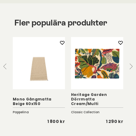
Fler populära produkter
Heritage Garden
Mono Gångmatta
Dörrmatta
Sa
Beige 60x150
Cream/Multi
60
Pappelina
Classic Collection
Hey
 kr
1 800 kr
1 290 kr