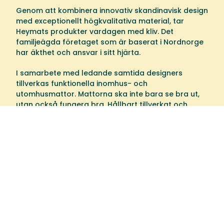
Genom att kombinera innovativ skandinavisk design
med exceptionellt högkvalitativa material, tar
Heymats produkter vardagen med kliv. Det
familjeägda företaget som är baserat i Nordnorge
har äkthet och ansvar i sitt hjärta.
I samarbete med ledande samtida designers
tillverkas funktionella inomhus- och
utomhusmattor. Mattorna ska inte bara se bra ut,
utan också fungera bra. Hållbart tillverkat och
levererat över hela världen gör Heymat varje dag
enklare.
Välkommen till oss