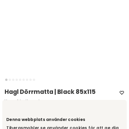
Hagl Dörrmatta | Black 85x115
Varumärke
:
Heymat
Välj färg
Black
Denna webbplats använder cookies
Tibergsmobler.se använder cookies för att ge dig