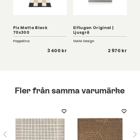
Pix Matta Black
Elflugan Original |
Ha
70x300
Ljusgrå
Tr
Pappelina
SMAK Design
Hey
 kr
3 400 kr
2 970 kr
Fler från samma varumärke