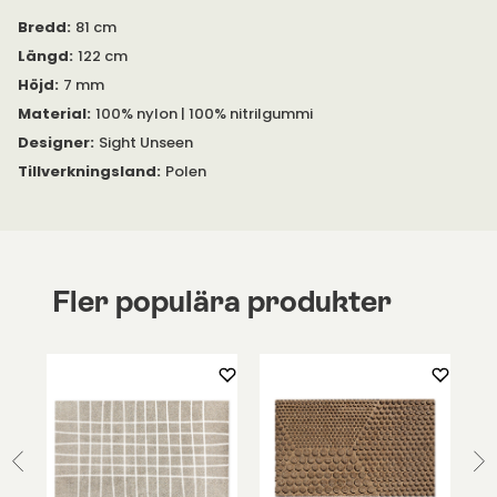
Tillverkningen av Heymats dörrmattor involverar flera
Bredd
:
81 cm
manuella processer vilket innebär att variation i storlek, färg
Längd
:
122 cm
och utseende kan förekomma.
Höjd
:
7 mm
Material
:
100% nylon | 100% nitrilgummi
Designer
:
Sight Unseen
Tillverkningsland
:
Polen
Fler populära produkter