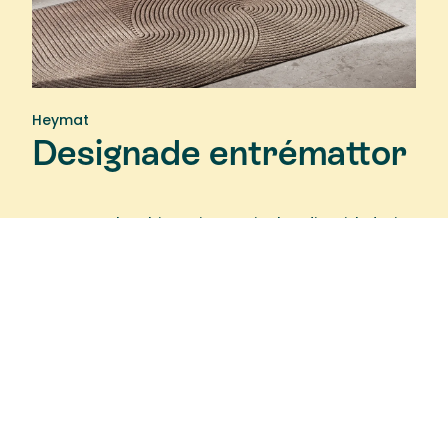
Heymat
Designade entrémattor
Genom att kombinera innovativ skandinavisk design
med exceptionellt högkvalitativa material, tar
Heymats produkter vardagen med kliv. Det
familjeägda företaget som är baserat i Nordnorge
har äkthet och ansvar i sitt hjärta.
I samarbete med ledande samtida designers
tillverkas funktionella inomhus- och
utomhusmattor. Mattorna ska inte bara se bra ut,
utan också fungera bra. Hållbart tillverkat och
levererat över hela världen gör Heymat varje dag