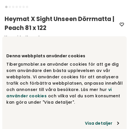
Heymat X Sight Unseen Dörrmatta |
Peach 81 x 122
Varumärke
:
Heymat
Välj utförande
Peach | 81 x 122 cm
Denna webbplats använder cookies
Tibergsmobler.se använder cookies för att ge dig
som användare den bästa upplevelsen av vår
Peach | 81 x 122 cm
3 700 kr
webbplats. Vi använder cookies för att analysera
trafik och förbättra webbplatsen, anpassa innehåll
och annonser till våra besökare. Läs mer hur
vi
Emerald | 58 x 81 cm
använder cookies
och vilka val du som konsument
2 000 kr
kan göra under "Visa detaljer".
Lilac | 58 x 81 cm
2 000 kr
Visa detaljer