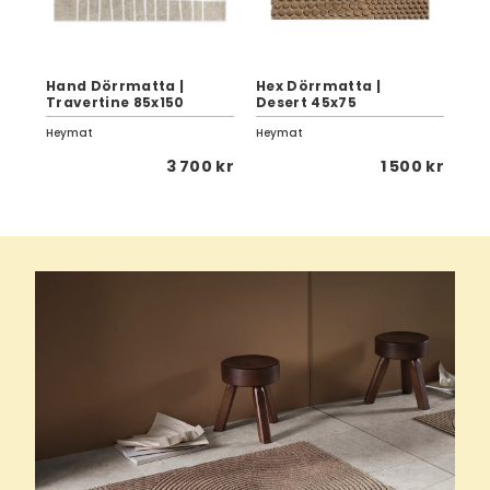
Hand Dörrmatta |
Hex Dörrmatta |
Ha
Travertine 85x150
Desert 45x75
Tr
Heymat
Heymat
Hey
0 kr
3 700 kr
1 500 kr