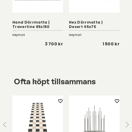
Hand Dörrmatta |
Hex Dörrmatta |
Mo
Travertine 85x150
Desert 45x75
Be
Heymat
Heymat
Pap
 kr
3 700 kr
1 500 kr
Ofta köpt tillsammans