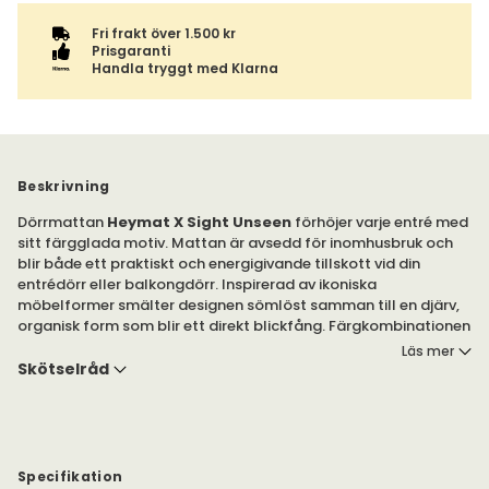
Fri frakt över 1.500 kr
Prisgaranti
Handla tryggt med Klarna
Beskrivning
Dörrmattan
Heymat X Sight Unseen
förhöjer varje entré med
sitt färgglada motiv. Mattan är avsedd för inomhusbruk och
blir både ett praktiskt och energigivande tillskott vid din
entrédörr eller balkongdörr. Inspirerad av ikoniska
möbelformer smälter designen sömlöst samman till en djärv,
organisk form som blir ett direkt blickfång. Färgkombinationen
skapar ett energiskt uttryck som bidrar till en dynamiskt
Läs mer
interiör.
Skötselråd
Heymat X Sight Unseen är en dörrmatta tillverkad av 100%
nylon med baksida av 100% halkfritt nitrilgummi. Mattan är
cirka 7 mm hög och tack vare baksidan av gummi förhindras
smuts och väta att nå golvet.
Specifikation