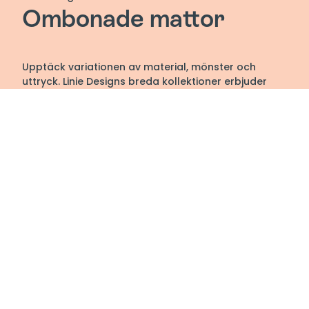
Ombonade mattor
Upptäck variationen av material, mönster och
uttryck. Linie Designs breda kollektioner erbjuder
alla mattor du behöver för att fylla ditt moderna
hem.
Linie Design är ett danskt kvalitetsmärke som
tillverkar mattor främst i Indien. Mattorna är
utvecklade av framstående designers från
Skandinavien. Då mattorna är handgjorda kan det
finnas små variationer i färg och struktur.
Alla mattorna är Care & Fair märkta.