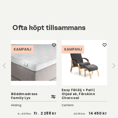
Ofta köpt tillsammans
KAMPANJ
KAMPANJ
Easy Fåtölj + Pall |
Bäddmadrass
Oljad ek, Fårskinn
l
Lu
Family Lyx
Charcoal
Ull
Hilding
Conform
Var
fr.
2 288 kr
14 450 kr
fr.
4 575 kr
20 780 kr
 kr