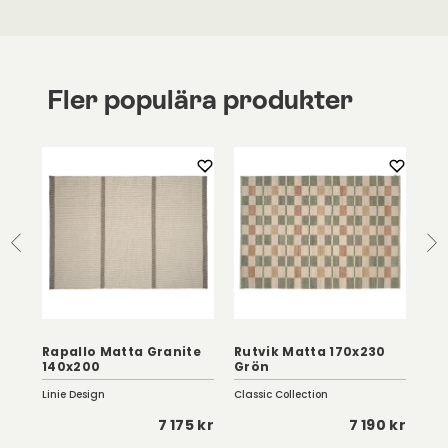
Fler populära produkter
Rapallo Matta Granite
Rutvik Matta 170x230
Me
140x200
Grön
Na
Linie Design
Classic Collection
Clas
 kr
7 175 kr
7 190 kr