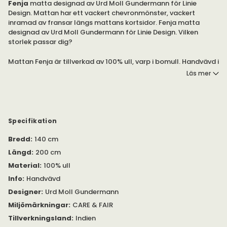
Fenja
matta designad av Urd Moll Gundermann för Linie
Design. Mattan har ett vackert chevronmönster, vackert
inramad av fransar längs mattans kortsidor. Fenja matta
designad av Urd Moll Gundermann för Linie Design. Vilken
storlek passar dig?
Mattan Fenja är tillverkad av 100% ull, varp i bomull. Handvävd i
Indien.
Läs mer
Variation i färg och textur kan förekomma. Oregelbundenheter
kan uppstå som ett resultat av den handtillverkade processen.
Storleksvariation +/- 3%.
Specifikation
Alla mattor från Linie Design är Care & Fair märkta.
Bredd
:
140 cm
Längd
:
200 cm
Material
:
100% ull
Info
:
Handvävd
Designer
:
Urd Moll Gundermann
Miljömärkningar
:
CARE & FAIR
Tillverkningsland
:
Indien