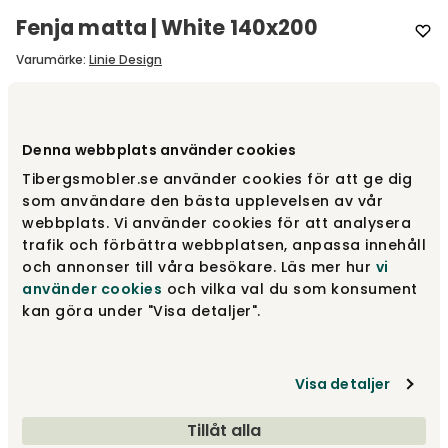
Fenja matta | White 140x200
Varumärke
:
Linie Design
Välj storlek
Denna webbplats använder cookies
140x200 cm
Tibergsmobler.se använder cookies för att ge dig
som användare den bästa upplevelsen av vår
webbplats. Vi använder cookies för att analysera
Tillbehör
trafik och förbättra webbplatsen, anpassa innehåll
Rekommenderade tillval
och annonser till våra besökare. Läs mer hur
vi
använder cookies
och vilka val du som konsument
kan göra under "Visa detaljer".
4 000 kr
Visa detaljer
Lägg i varukorg
Tillåt alla
Fri frakt över 1.500 kr
Prisgaranti