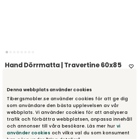
Hand Dörrmatta | Travertine 60x85
Varumärke
:
Heymat
Denna webbplats använder cookies
Välj storlek
Tibergsmobler.se använder cookies för att ge dig
som användare den bästa upplevelsen av vår
60x85 cm
webbplats. Vi använder cookies för att analysera
trafik och förbättra webbplatsen, anpassa innehåll
och annonser till våra besökare. Läs mer hur
vi
1 800 kr
använder cookies
och vilka val du som konsument