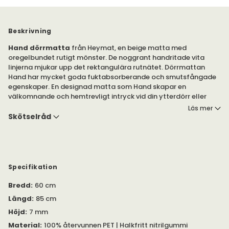
Beskrivning
Hand dörrmatta
från Heymat, en beige matta med
oregelbundet rutigt mönster. De noggrant handritade vita
linjerna mjukar upp det rektangulära rutnätet. Dörrmattan
Hand har mycket goda fuktabsorberande och smutsfångade
egenskaper. En designad matta som Hand skapar en
välkomnande och hemtrevligt intryck vid din ytterdörr eller
balkongdörr.
Läs mer
Skötselråd
Hand dörrmatta är cirka 7 mm tjock och är tillverkad av 100%
återvunnen plast. Mattans baksida är gjord av halkfritt
nitrilgummi för att hålla dörrmattan på plats och förhindrar
att smuts når golvet.
Specifikation
Tillverkningen av Heymats dörrmattor involverar flera
manuella processer vilket innebär att variation i storlek, färg
Bredd
:
60 cm
och utseende kan förekomma.
Längd
:
85 cm
Höjd
:
7 mm
Material
:
100% återvunnen PET | Halkfritt nitrilgummi