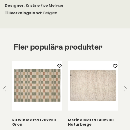
Designer
:
Kristine Five Melvær
Tillverkningsland
:
Belgien
Fler populära produkter
Rutvik Matta 170x230
Merino Matta 140x200
So
Grön
Naturbeige
Br