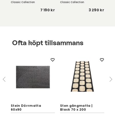
Classic Collection
Classic Collection
Clas
 kr
7 190 kr
3 290 kr
Ofta köpt tillsammans
0
Stein Dörrmatta
Sten gångmatta |
St
60x90
Black 70 x 200
Lig