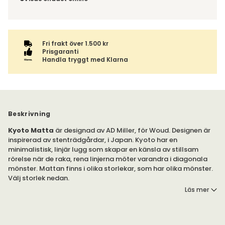
ordern tillsammans.
Fri frakt över 1.500 kr
Prisgaranti
Handla tryggt med Klarna
Beskrivning
Kyoto Matta
är designad av AD Miller, för Woud. Designen är
inspirerad av stenträdgårdar, i Japan. Kyoto har en
minimalistisk, linjär lugg som skapar en känsla av stillsam
rörelse när de raka, rena linjerna möter varandra i diagonala
mönster. Mattan finns i olika storlekar, som har olika mönster.
Välj storlek nedan.
Läs mer
Kyoto är designad av AD Miller, för Woud. Mattan är
handtuftad, tillverkad av ull- och bomullsblandning.