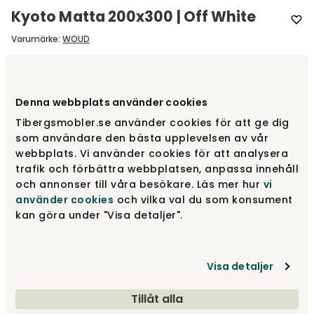
Kyoto Matta 200x300 | Off White
Varumärke
:
WOUD
Välj storlek
200x300 cm
Denna webbplats använder cookies
200x300 cm
Tibergsmobler.se använder cookies för att ge dig
15 085 kr
som användare den bästa upplevelsen av vår
webbplats. Vi använder cookies för att analysera
trafik och förbättra webbplatsen, anpassa innehåll
90x140 cm
och annonser till våra besökare. Läs mer hur
vi
3 285 kr
använder cookies
och vilka val du som konsument
kan göra under "Visa detaljer".
80x200 cm
4 075 kr
Visa detaljer
Visa fler +1
Tillåt alla