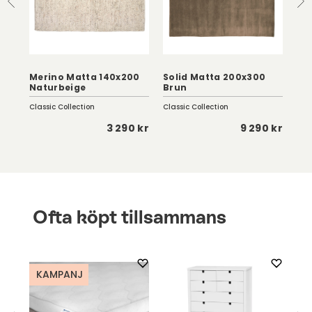
Merino Matta 140x200
Solid Matta 200x300
Au
Naturbeige
Brun
24
Classic Collection
Classic Collection
Row
 kr
3 290 kr
9 290 kr
Ofta köpt tillsammans
KAMPANJ
K