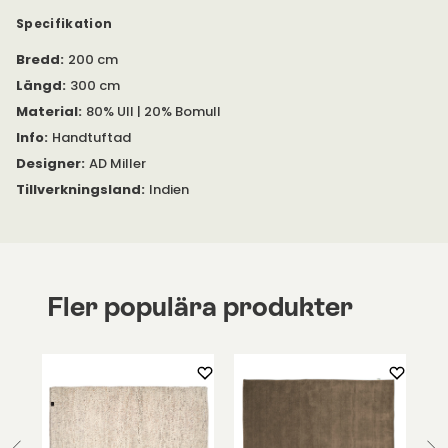
Kyoto finns i olika storlekar. Storlekarna har individuella
mönster, i form av raka och rena linjer som möter varandra i
Specifikation
diagonala mönster.
Bredd
:
200 cm
Längd
:
300 cm
Material
:
80% Ull | 20% Bomull
Info
:
Handtuftad
Designer
:
AD Miller
Tillverkningsland
:
Indien
Fler populära produkter