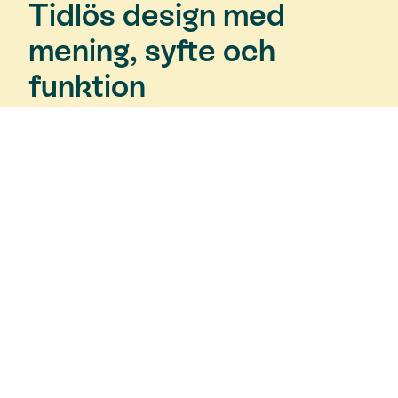
Tidlös design med
mening, syfte och
funktion
WOUD är ett innovativt danskt möbel- och
inredningsföretag. Deras varor håller hög kvalitet
och allt är handplockat för att säkerställa deras
vision om att skapa en tidslös design där varje
produkt har en mening, syfte och funktion med en
touch av innovation. WOUD samarbetar med både
nya och etablerade formskapare från många
länder.