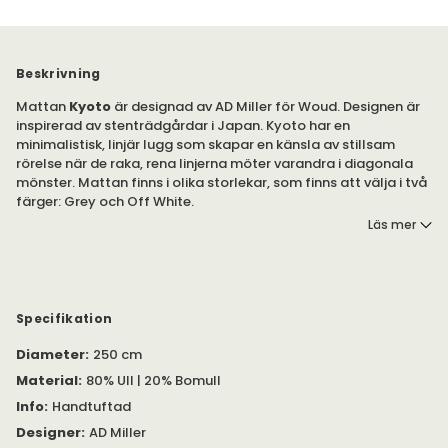
Beskrivning
Mattan
Kyoto
är designad av AD Miller för Woud. Designen är
inspirerad av stenträdgårdar i Japan. Kyoto har en
minimalistisk, linjär lugg som skapar en känsla av stillsam
rörelse när de raka, rena linjerna möter varandra i diagonala
mönster. Mattan finns i olika storlekar, som finns att välja i två
färger: Grey och Off White.
Läs mer
Kyoto är är handtuftad, tillverkad av ull- och
bomullsblandning. Mönstret består av raka och rena linjer som
möter varandra diagonalt.
Kyoto finns i olika storlekar: Ø200 centimeter, Ø250 centimeter
Specifikation
och 210x340 centimeter. Kyoto finns i rektangulärt utförande i
Diameter
:
250 cm
större storlekar, under
Kyoto Matta
.
Material
:
80% Ull | 20% Bomull
Du kan välja mellan två jordnära färger, som skapar en
Info
:
Handtuftad
stillsamhet i hemmet: Grey och Off White. Vilken färg väljer
du?
Designer
:
AD Miller