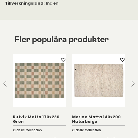
Tillverkningsland
:
Indien
Fler populära produkter
Rutvik Matta 170x230
Merino Matta 140x200
So
Grön
Naturbeige
Br
Classic Collection
Classic Collection
Clas