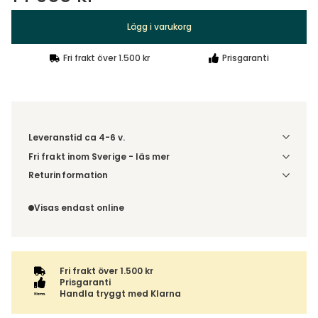
Lägg i varukorg
Fri frakt över 1.500 kr
Prisgaranti
Leveranstid ca 4-6 v.
Fri frakt inom Sverige - läs mer
Denna vara skickas till din port/tomtgräns. Innan leverans
Returinformation
blir du aviserad om vilken tidpunkt leveransen beräknas.
Du beställer produkten efter dina val och omfattas därför
Beställs varan ihop med andra produkter skickas hela
inte av ångerrätten.
Visas endast online
ordern tillsammans.
Fri frakt över 1.500 kr
Prisgaranti
Handla tryggt med Klarna