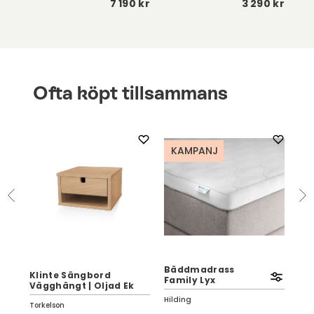
0 kr
7 190 kr
3 290 kr
Ofta köpt tillsammans
KAMPANJ
Bäddmadrass
Klinte Sängbord
Kli
Family Lyx
Vägghängt | Oljad Ek
Ek 
Hilding
Torkelson
Tor