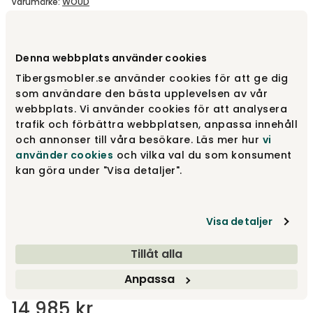
Varumärke
:
WOUD
Välj färg
Off White
Denna webbplats använder cookies
Tibergsmobler.se använder cookies för att ge dig
Off White
14 985 kr
som användare den bästa upplevelsen av vår
webbplats. Vi använder cookies för att analysera
trafik och förbättra webbplatsen, anpassa innehåll
och annonser till våra besökare. Läs mer hur
vi
Grey
15 845 kr
använder cookies
och vilka val du som konsument
kan göra under "Visa detaljer".
Välj storlek
Visa detaljer
Ø250 cm
Tillåt alla
Anpassa
14 985 kr