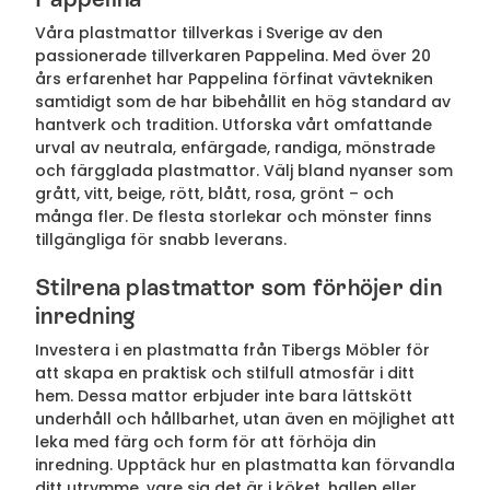
Våra plastmattor tillverkas i Sverige av den
passionerade tillverkaren Pappelina. Med över 20
års erfarenhet har Pappelina förfinat vävtekniken
samtidigt som de har bibehållit en hög standard av
hantverk och tradition. Utforska vårt omfattande
urval av neutrala, enfärgade, randiga, mönstrade
och färgglada plastmattor. Välj bland nyanser som
grått, vitt, beige, rött, blått, rosa, grönt – och
många fler. De flesta storlekar och mönster finns
tillgängliga för snabb leverans.
Stilrena plastmattor som förhöjer din
inredning
Investera i en plastmatta från Tibergs Möbler för
att skapa en praktisk och stilfull atmosfär i ditt
hem. Dessa mattor erbjuder inte bara lättskött
underhåll och hållbarhet, utan även en möjlighet att
leka med färg och form för att förhöja din
inredning. Upptäck hur en plastmatta kan förvandla
ditt utrymme, vare sig det är i köket, hallen eller