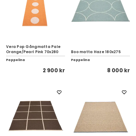
Vera Pop Gångmatta Pale
Orange/Pearl Pink 70x280
Boo matta Haze 180x275
Pappelina
Pappelina
2 900 kr
8 000 kr