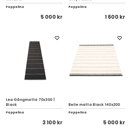
Pappelina
Pappelina
5 000 kr
1 600 kr
Lea Gångmatta 70x300 |
Black
Belle matta Black 140x200
Pappelina
Pappelina
3 100 kr
5 000 kr