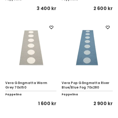
3 400 kr
2 600 kr
Vera Gångmatta Warm
Vera Pop Gångmatta River
Grey 70x150
Blue/Blue Fog 70x280
Pappelina
Pappelina
1 600 kr
2 900 kr