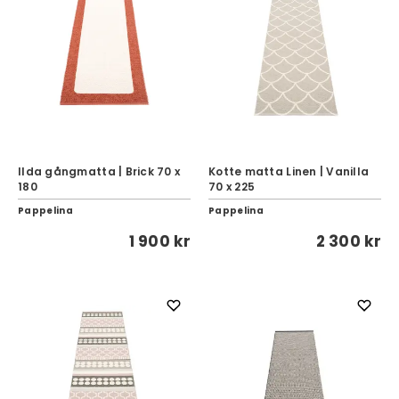
Ilda gångmatta | Brick 70 x
Kotte matta Linen | Vanilla
180
70 x 225
Pappelina
Pappelina
1 900 kr
2 300 kr