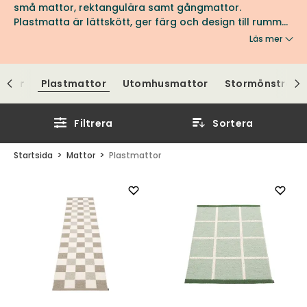
små mattor, rektangulära samt gångmattor.
Plastmatta är lättskött, ger färg och design till rummet
samt skyddar golvet på ett enkelt sätt.
Läs mer
attor
Plastmattor
Utomhusmattor
Stormönstrade
Filtrera
Sortera
Startsida
Mattor
Plastmattor