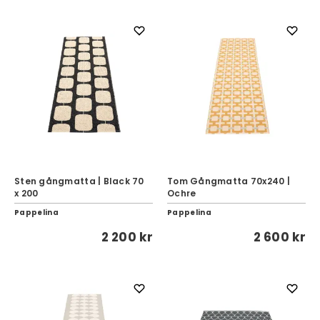
Sten gångmatta | Black 70
Tom Gångmatta 70x240 |
x 200
Ochre
Pappelina
Pappelina
2 200 kr
2 600 kr