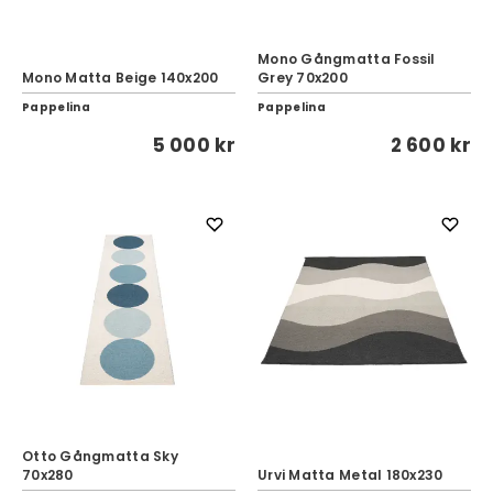
Mono Gångmatta Fossil
Mono Matta Beige 140x200
Grey 70x200
Pappelina
Pappelina
5 000 kr
2 600 kr
Otto Gångmatta Sky
70x280
Urvi Matta Metal 180x230