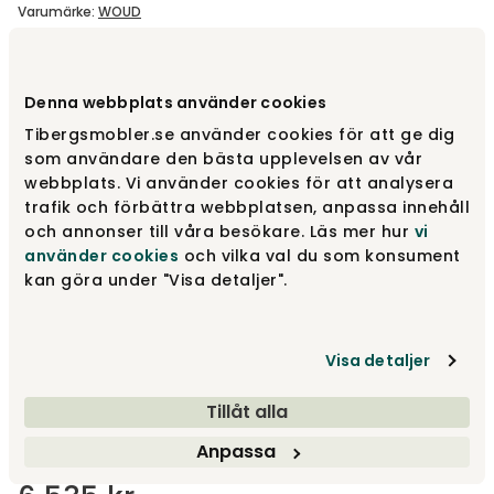
Varumärke
:
WOUD
Välj färg
White/Grey
Denna webbplats använder cookies
Tibergsmobler.se använder cookies för att ge dig
White/Grey
6 535 kr
som användare den bästa upplevelsen av vår
webbplats. Vi använder cookies för att analysera
trafik och förbättra webbplatsen, anpassa innehåll
och annonser till våra besökare. Läs mer hur
vi
White/Moss Green
6 535 kr
använder cookies
och vilka val du som konsument
kan göra under "Visa detaljer".
Välj storlek
Visa detaljer
170x240 cm
Tillåt alla
Anpassa