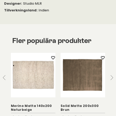
Designer
:
Studio MLR
Tillverkningsland
:
Indien
Fler populära produkter
Merino Matta 140x200
Solid Matta 200x300
Au
Naturbeige
Brun
24