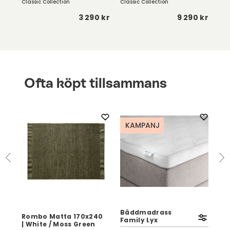
Classic Collection
Classic Collection
Row
 kr
3 290 kr
9 290 kr
Ofta köpt tillsammans
KAMPANJ
Bäddmadrass
Rombo Matta 170x240
Kli
Family Lyx
| White / Moss Green
| V