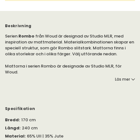
Beskrivning
Serien
Rombo
från Woud är designad av Studio MLR, med
inspiration av mattmaterial. Materialkombinationen skapar en
speciell struktur, som gör Rombo slitstark. Mattorna finns i
olika storlekar och i olika färger. Välj utförande nedan.
Mattorna i serien Rombo är designade av Studio MLR, för
Woud.
Läs mer
Mattorna finns i olika storlekar, för att passa i olika miljöer.
Välj mellan färgerna White/Moss Green, White/Rust och
White/Grey.
Mattorna är tillverkad av en jute- och ullblandning, som
Specifikation
skapar ett slitstarkt underlag.
Bredd
:
170 cm
Längd
:
240 cm
Material
:
65% Ull | 35% Jute