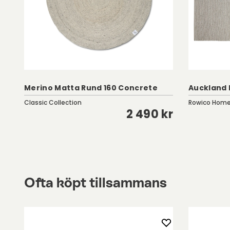
Merino Matta Rund 160 Concrete
Auckland 
Classic Collection
Rowico Hom
kr
2 490 kr
Ofta köpt tillsammans