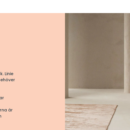
. Linie
behöver
ar
rna är
h