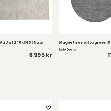
Matta | 240x340 | Natur
Magnetize matta green Ø
e
Linie Design
8 995 kr
1