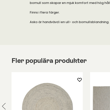
bomull som skapar en mjuk komfort med hög hål
Finns i flera färger.
Asko är handvävd i en ull- och bomullsblandning. 
ett brett utbud av färger med diameter 240 cent
finns dessutom i rektangulärt utförande under e
Variation i färg och textur kan förekomma. Oreg
kan uppstå som ett resultat av den handtillverka
Storleksvariation +/- 3%.
Fler populära produkter