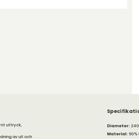
Specifikati
nt uttryck,
Diameter
:
240
Material
:
90% U
dning av ull och