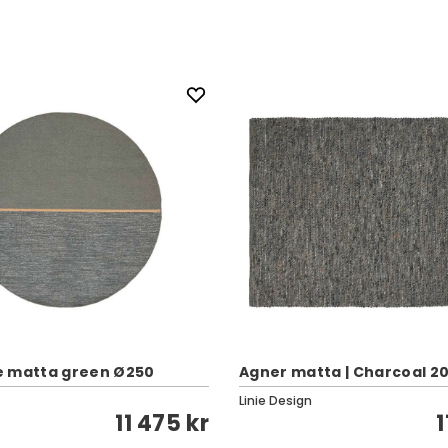
e matta green Ø250
Agner matta | Charcoal 2
Linie Design
11 475 kr
1