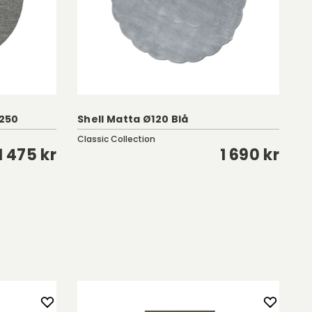
250
Shell Matta Ø120 Blå
H
Classic Collection
Li
1 475 kr
1 690 kr