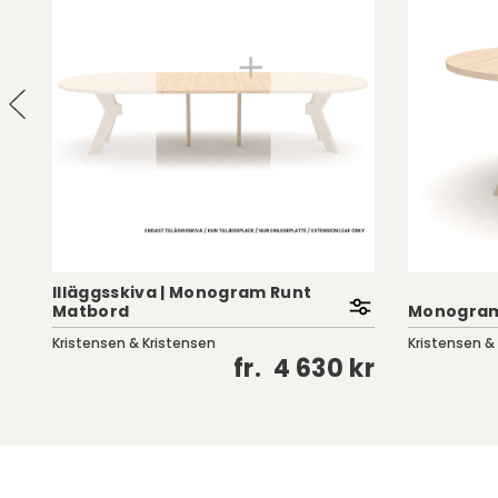
d
IIläggsskiva | Monogram Runt
Matbord
Monogram
Kristensen & Kristensen
Kristensen &
kr
fr.
4 630 kr