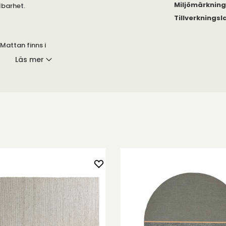
Miljömärknin
lbarhet.
Tillverkningsl
Mattan finns i
imeter. Asko
Läs mer
gen produkt.
elbundenheter
de processen.