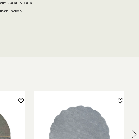
gar
:
CARE & FAIR
and
:
Indien