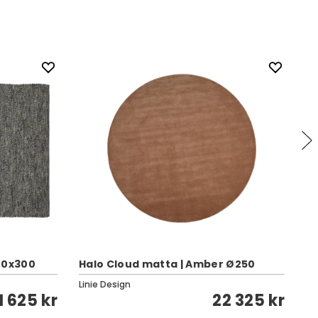
00x300
Halo Cloud matta | Amber Ø250
F
Linie Design
Li
1 625 kr
22 325 kr