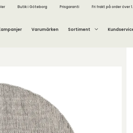
ler
Butik i Göteborg
Prisgaranti
Fri frakt på order över 1
Kampanjer
Varumärken
Sortiment
Kundservic