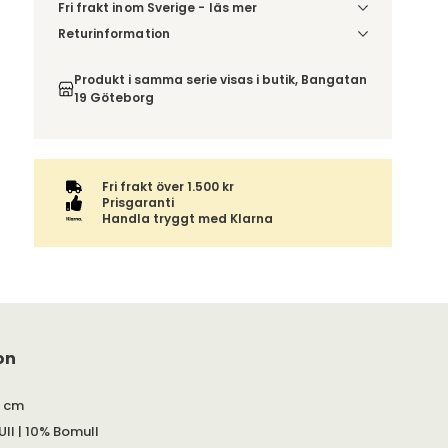
Fri frakt inom Sverige - läs mer
Denna vara skickas till din port/tomtgräns. Innan
Returinformation
leverans blir du aviserad om vilken tidpunkt
Du har 14 dagars ångerrätt från den dag du tog
leveransen beräknas. Beställs varan ihop med
emot din order, enligt
distansavtalslagen.
Produkt i samma serie visas i butik, Bangatan
andra produkter skickas hela ordern tillsammans.
19 Göteborg
Fri frakt över 1.500 kr
Prisgaranti
Handla tryggt med Klarna
on
 cm
ll | 10% Bomull