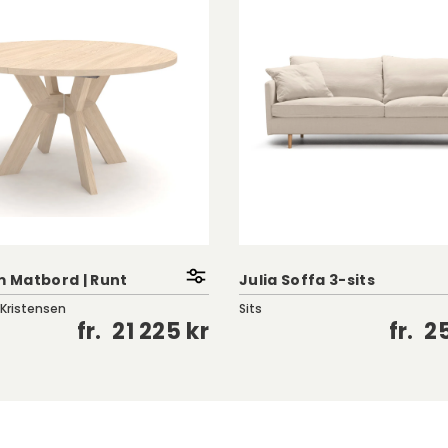
 Matbord | Runt
Julia Soffa 3-sits
 Kristensen
Sits
fr.
21 225 kr
fr.
25