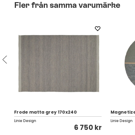
Fler från samma varumärke
Frode matta grey 170x240
Magnetiz
Linie Design
Linie Design
kr
6 750 kr