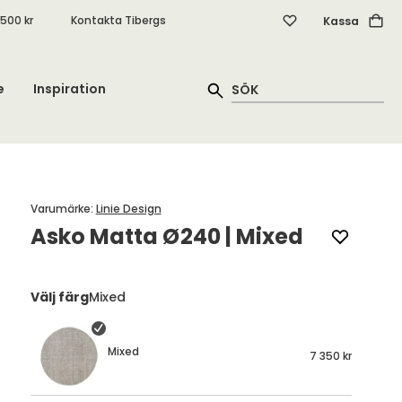
.500 kr
Kontakta Tibergs
Kassa
e
Inspiration
Varumärke
:
Linie Design
Asko Matta Ø240 | Mixed
Välj färg
Mixed
Mixed
7 350 kr