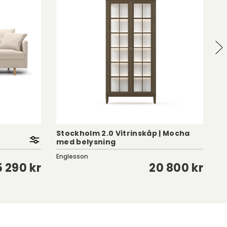
Stockholm 2.0 Vitrinskåp | Mocha
med belysning
R
Englesson
Kr
 290 kr
20 800 kr