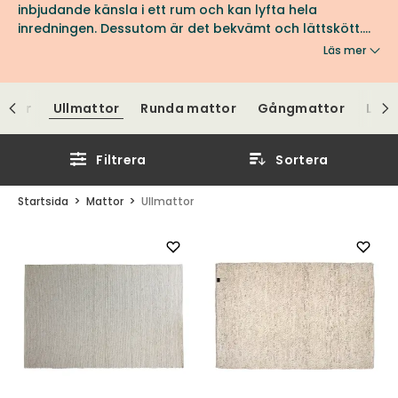
inbjudande känsla i ett rum och kan lyfta hela
inredningen. Dessutom är det bekvämt och lättskött.
Välj design, färg och storlek för att passa dina
Läs mer
önskemål. Rya, handknuten, tuftad eller vävd.
Tillverkningsmetoder och designmöjligheterna är
oändliga. Här hittar du vårt sortiment av ullmattor med
attor
Ullmattor
Runda mattor
Gångmattor
Lugg
hög design och kvalitet.
Filtrera
Sortera
Startsida
Mattor
Ullmattor