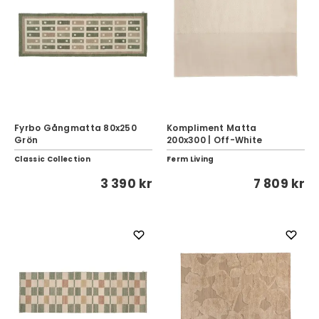
Fyrbo Gångmatta 80x250
Kompliment Matta
Grön
200x300 | Off-White
Classic Collection
Ferm Living
3 390 kr
7 809 kr