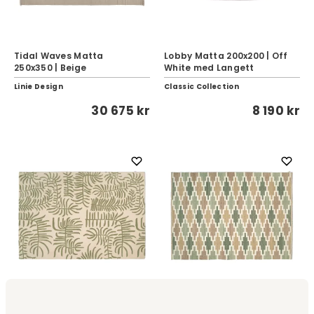
Tidal Waves Matta
Lobby Matta 200x200 | Off
250x350 | Beige
White med Langett
Linie Design
Classic Collection
30 675 kr
8 190 kr
Korsnäs Matta 200x300