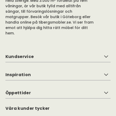
hela Sverige. Med 3.000 m² fördelat på fem
våningar, är vår butik fylld med alltifrån
sängar, till förvaringslösningar och
matgrupper. Besök vår butik i Göteborg eller
handla online på tibergsmobler.se. Vi ser fram
emot att hjälpa dig hitta rätt möbel för ditt
hem.
Kundservice
Inspiration
Öppettider
Våra kunder tycker