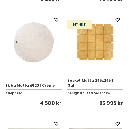
NYHET
Basket Matta 245x245 |
Ebba Matta Ø120 | Creme
Gul
Shepherd
Design House Stockholm
4 500 kr
22 995 kr