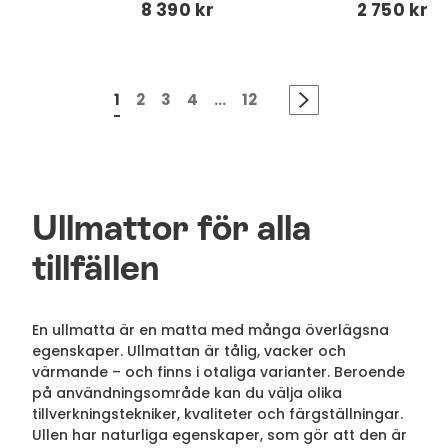
8 390 kr
2 750 kr
1
2
3
4
...
12
Ullmattor för alla
tillfällen
En ullmatta är en matta med många överlägsna
egenskaper. Ullmattan är tålig, vacker och
värmande – och finns i otaliga varianter. Beroende
på användningsområde kan du välja olika
tillverkningstekniker, kvaliteter och färgställningar.
Ullen har naturliga egenskaper, som gör att den är