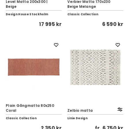
Level Matta 200x300 |
Verbier Matta 170x230
Beige
Beige Melange
Design House Stockholm
Classic Collection
17 995 kr
6 590 kr
Plain Gångmatta 80x250
Coral
Zelbio matta
Classic Collection
Linie Design
2 350 kr
fr.
6 750 kr