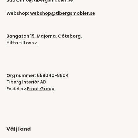
Butik:
info@tibergsmobler.se
Webshop:
webshop@tibergsmobler.se
Bangatan 19, Majorna, Göteborg.
Hitta till oss >
Org nummer: 559040-8604
Tiberg Interiör AB
En del av
Front Group
Välj land