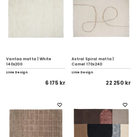
Vantaa matta | White
Astral Spiral matta |
140x200
Camel 170x240
Linie Design
Linie Design
6 175 kr
22 250 kr