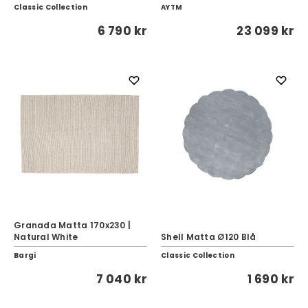
Classic Collection
AYTM
6 790 kr
23 099 kr
Granada Matta 170x230 |
Natural White
Shell Matta Ø120 Blå
Bargi
Classic Collection
7 040 kr
1 690 kr