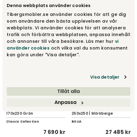
Matta Palma 170x230 Grön
Grönbeige
Denna webbplats använder cookies
Classic Collection
Classic Collection
Tibergsmobler.se använder cookies för att ge dig
som användare den bästa upplevelsen av vår
7 690 kr
10 990 kr
webbplats. Vi använder cookies för att analysera
trafik och förbättra webbplatsen, anpassa innehåll
och annonser till våra besökare. Läs mer hur
vi
använder cookies
och vilka val du som konsument
kan göra under "Visa detaljer".
Visa detaljer
Tillåt alla
Anpassa
Stripe Boucle Matta
Zen Matta Kvadratisk
170x230 Grön
250x250 | Mörkbeige
Classic Collection
BOLIA
7 690 kr
27 485 kr