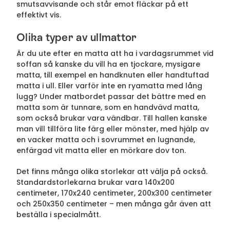
smutsavvisande och står emot fläckar på ett
effektivt vis.
Olika typer av ullmattor
Är du ute efter en matta att ha i vardagsrummet vid
soffan så kanske du vill ha en tjockare, mysigare
matta, till exempel en handknuten eller handtuftad
matta i ull. Eller varför inte en ryamatta med lång
lugg? Under matbordet passar det bättre med en
matta som är tunnare, som en handvävd matta,
som också brukar vara vändbar. Till hallen kanske
man vill tillföra lite färg eller mönster, med hjälp av
en vacker matta och i sovrummet en lugnande,
enfärgad vit matta eller en mörkare dov ton.
Det finns många olika storlekar att välja på också.
Standardstorlekarna brukar vara 140x200
centimeter, 170x240 centimeter, 200x300 centimeter
och 250x350 centimeter – men många går även att
beställa i specialmått.