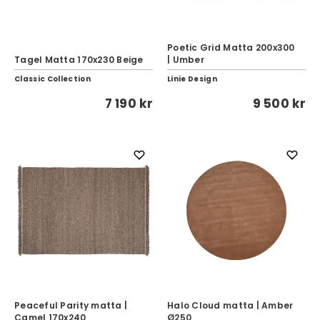
Poetic Grid Matta 200x300
Tagel Matta 170x230 Beige
| Umber
Classic Collection
Linie Design
7 190 kr
9 500 kr
Peaceful Parity matta |
Halo Cloud matta | Amber
Camel 170x240
Ø250