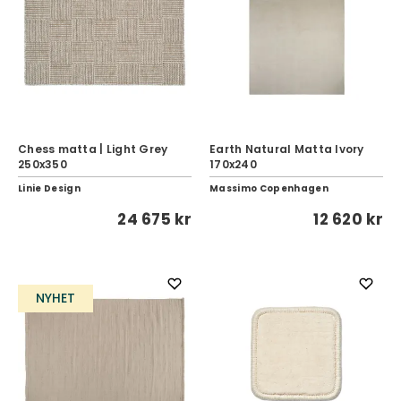
Chess matta | Light Grey
Earth Natural Matta Ivory
250x350
170x240
Linie Design
Massimo Copenhagen
24 675 kr
12 620 kr
NYHET