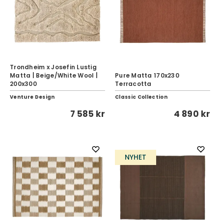
Trondheim x Josefin Lustig
Matta | Beige/White Wool |
Pure Matta 170x230
200x300
Terracotta
Venture Design
Classic Collection
7 585 kr
4 890 kr
NYHET