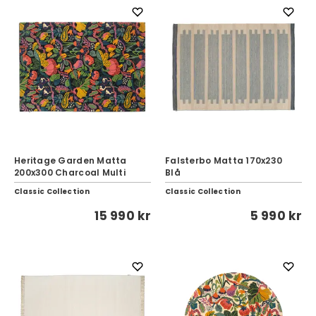
Heritage Garden Matta
Falsterbo Matta 170x230
200x300 Charcoal Multi
Blå
Classic Collection
Classic Collection
15 990 kr
5 990 kr