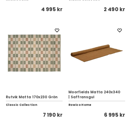
4 995 kr
2 490 kr
Moorfields Matta 240x340
Rutvik Matta 170x230 Grön
| Saffransgul
Classic Collection
Rowico Home
7 190 kr
6 995 kr