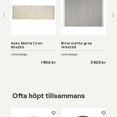
 |
Asko Matta | Iron
Birla matta grey
Va
80x250
140x200
14
Linie Design
Linie Design
Lini
 kr
1 950 kr
3 625 kr
Ofta köpt tillsammans