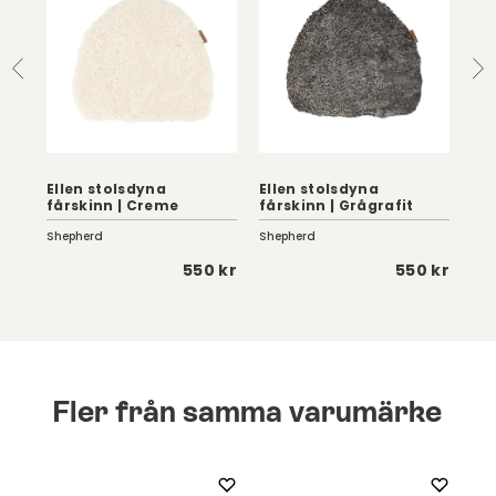
Ellen stolsdyna
Ellen stolsdyna
Ell
fårskinn | Creme
fårskinn | Grågrafit
får
Shepherd
Shepherd
She
 kr
550 kr
550 kr
Fler från samma varumärke