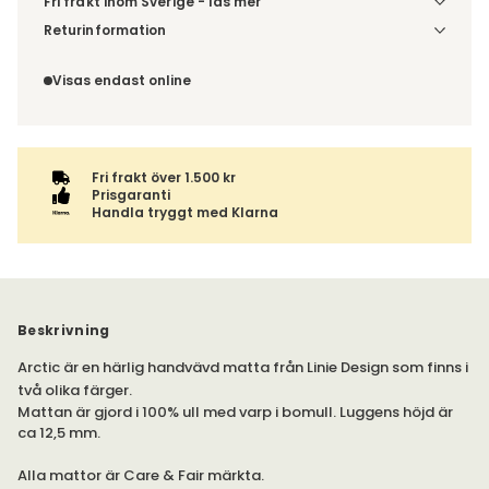
Fri frakt inom Sverige - läs mer
Denna vara skickas till ett ombud. Du väljer själv i kassan
Returinformation
vilket DHL eller PostNord ombud du önskar få din leverans
Du har 14 dagars ångerrätt från den dag du tog emot din
till. Du blir aviserad när din order finns att hämta. Beställs
order, enligt
distansavtalslagen.
Visas endast online
varan ihop med andra produkter skickas hela ordern
tillsammans med samma fraktalternativ.
Fri frakt över 1.500 kr
Prisgaranti
Handla tryggt med Klarna
Beskrivning
Arctic är en härlig handvävd matta från Linie Design som finns i
två olika färger.
Mattan är gjord i 100% ull med varp i bomull. Luggens höjd är
ca 12,5 mm.
Alla mattor är Care & Fair märkta.