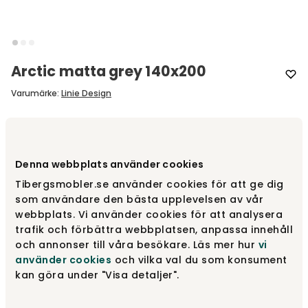
Arctic matta grey 140x200
Varumärke
:
Linie Design
Välj färg
Grey
Denna webbplats använder cookies
Grey
10 650 kr
Tibergsmobler.se använder cookies för att ge dig
som användare den bästa upplevelsen av vår
webbplats. Vi använder cookies för att analysera
trafik och förbättra webbplatsen, anpassa innehåll
Light grey
10 650 kr
och annonser till våra besökare. Läs mer hur
vi
använder cookies
och vilka val du som konsument
kan göra under "Visa detaljer".
Välj storlek