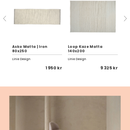
Asko Matta | Iron
Loop Kaze Matta
Bi
80x250
140x200
14
Linie Design
Linie Design
Lini
 kr
1 950 kr
9 325 kr