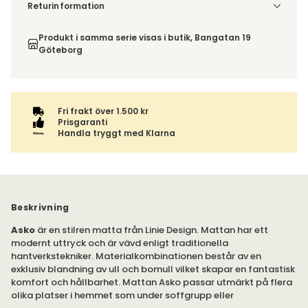
Denna vara skickas till ett ombud. Du väljer själv i kassan
Returinformation
vilket DHL eller PostNord ombud du önskar få din leverans
Du har 14 dagars ångerrätt från den dag du tog emot din
till. Du blir aviserad när din order finns att hämta. Beställs
order, enligt
distansavtalslagen.
Produkt i samma serie visas i butik, Bangatan 19
varan ihop med andra produkter skickas hela ordern
Göteborg
tillsammans med samma fraktalternativ.
Fri frakt över 1.500 kr
Prisgaranti
Handla tryggt med Klarna
Beskrivning
Asko
är en stilren matta från Linie Design. Mattan har ett
modernt uttryck och är vävd enligt traditionella
hantverkstekniker. Materialkombinationen består av en
exklusiv blandning av ull och bomull vilket skapar en fantastisk
komfort och hållbarhet. Mattan Asko passar utmärkt på flera
olika platser i hemmet som under soffgrupp eller