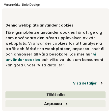
Varumärke
:
Linie Design
Välj färg
Black
Denna webbplats använder cookies
Tibergsmobler.se använder cookies för att ge dig
Black
2 475 kr
som användare den bästa upplevelsen av vår
webbplats. Vi använder cookies för att analysera
trafik och förbättra webbplatsen, anpassa innehåll
och annonser till våra besökare. Läs mer hur
vi
White
2 475 kr
använder cookies
och vilka val du som konsument
kan göra under "Visa detaljer".
Light grey
2 475 kr
Visa detaljer
Visa fler +6
Tillåt alla
Anpassa
Välj storlek