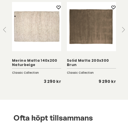
|
Merino Matta 140x200
Solid Matta 200x300
Au
Naturbeige
Brun
24
Classic Collection
Classic Collection
Row
 kr
3 290 kr
9 290 kr
Ofta köpt tillsammans