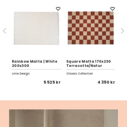
Rainbow Matta | White
Square Matta 170x230
Ra
200x300
Terracotta/Natur
17
Linie Design
Classic Collection
Lini
3 kr
5 525 kr
4 390 kr