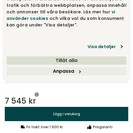
Dark Grey
7 545 kr
trafik och förbättra webbplatsen, anpassa innehåll
och annonser till våra besökare. Läs mer hur
vi
använder cookies
och vilka val du som konsument
kan göra under "Visa detaljer".
Anthracite Grey
7 545 kr
Visa fler +1
Visa detaljer
Tillåt alla
Välj storlek
Anpassa
170x240 cm
7 545 kr
Lägg i varukorg
Fri frakt över 1.500 kr
Prisgaranti