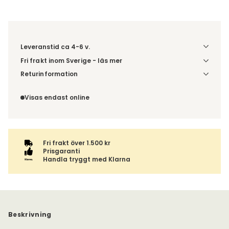
Leveranstid ca 4-6 v.
Fri frakt inom Sverige - läs mer
Denna vara skickas till din port/tomtgräns. Innan leverans
Returinformation
blir du aviserad om vilken tidpunkt leveransen beräknas.
Du beställer produkten efter dina val och omfattas därför
Beställs varan ihop med andra produkter skickas hela
inte av ångerrätten.
Visas endast online
ordern tillsammans.
Fri frakt över 1.500 kr
Prisgaranti
Handla tryggt med Klarna
Beskrivning