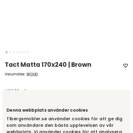
Tact Matta 170x240 | Brown
Varumärke
:
WOUD
Välj färg
Brown
Brown
Denna webbplats använder cookies
7 545 kr
Tibergsmobler.se använder cookies för att ge dig
som användare den bästa upplevelsen av vår
webbplats. Vi använder cookies för att analysera