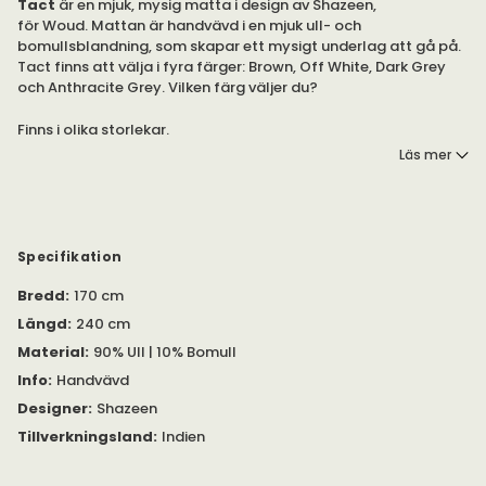
Tact
är en mjuk, mysig matta i design av Shazeen,
för Woud. Mattan är handvävd i en mjuk ull- och
bomullsblandning, som skapar ett mysigt underlag att gå på.
Tact finns att välja i fyra färger: Brown, Off White, Dark Grey
och Anthracite Grey. Vilken färg väljer du?
Finns i olika storlekar.
Läs mer
Mattan är handvävd, tillverkad i en ull- och bomullsblandning.
Tact finns i olika storlekar: 90x140, 170x240 och 200x300
centimeter.
Observera!
Bilderna visar 170x240 centimeter.
Specifikation
Bredd
:
170 cm
Längd
:
240 cm
Material
:
90% Ull | 10% Bomull
Info
:
Handvävd
Designer
:
Shazeen
Tillverkningsland
:
Indien