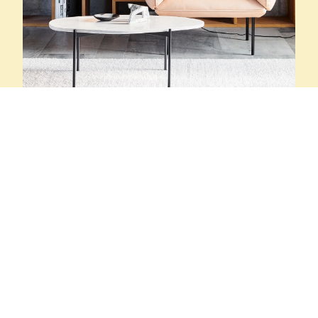
WOUD
Tidlös design med
mening, syfte och
funktion
WOUD är ett innovativt danskt möbel- och
inredningsföretag. Deras varor håller hög kvalitet
och allt är handplockat för att säkerställa deras
vision om att skapa en tidslös design där varje
produkt har en mening, syfte och funktion med en