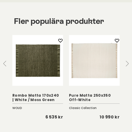
Fler populära produkter
Rombo Matta 170x240
Pure Matta 250x350
Sq
| White / Moss Green
Off-White
30
WOUD
Classic Collection
Clas
0 kr
6 535 kr
10 990 kr