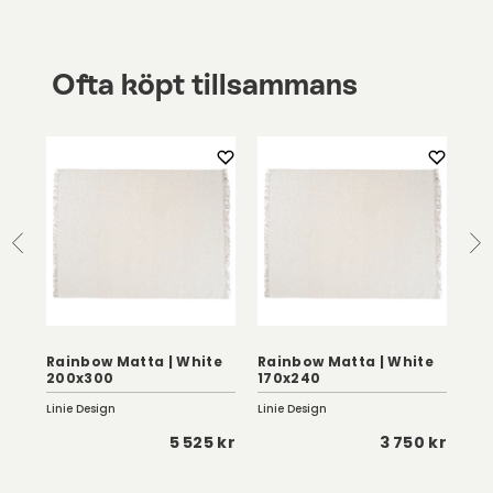
Ofta köpt tillsammans
Rainbow Matta | White
Rainbow Matta | White
Ke
200x300
170x240
14
Linie Design
Linie Design
Lini
 kr
5 525 kr
3 750 kr