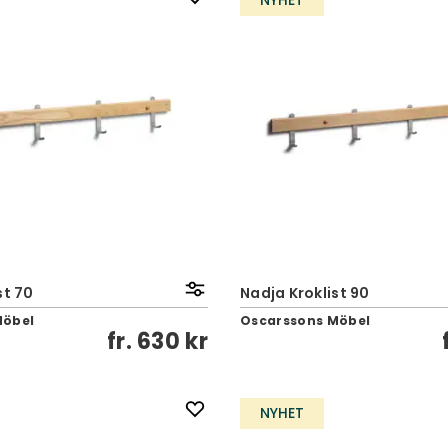
NYHET
st 70
Nadja Kroklist 90
Möbel
Oscarssons Möbel
fr.
630 kr
NYHET