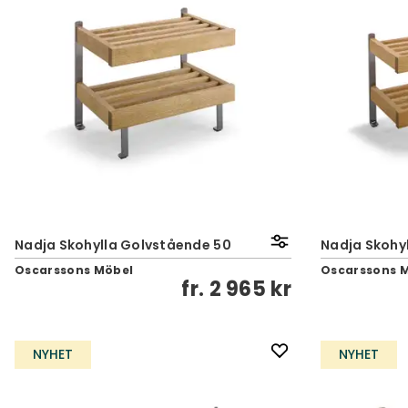
Nadja Skohylla Golvstående 50
Nadja Skohy
Oscarssons Möbel
Oscarssons 
fr.
2 965 kr
NYHET
NYHET