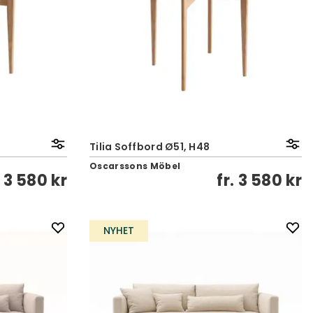
Tilia Soffbord Ø51, H48
Oscarssons Möbel
.
3 580 kr
fr.
3 580 kr
NYHET