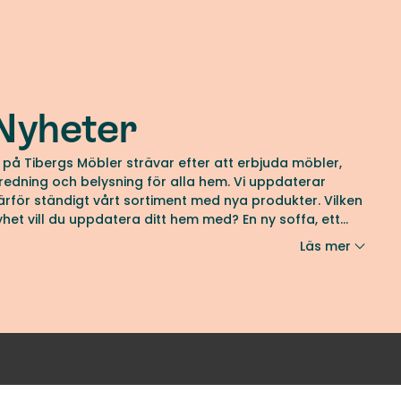
Nyheter
i på Tibergs Möbler strävar efter att erbjuda möbler,
nredning och belysning för alla hem. Vi uppdaterar
ärför ständigt vårt sortiment med nya produkter. Vilken
yhet vill du uppdatera ditt hem med? En ny soffa, ett
ytt matbord eller en ny golvlampa? Du hittar med
Läs mer
äkerhet någonting nytt att tycka om här. Låt dig
nspireras av våra nyheter – från varumärken likt Gubi,
ipp, Sits och Rowico Home.