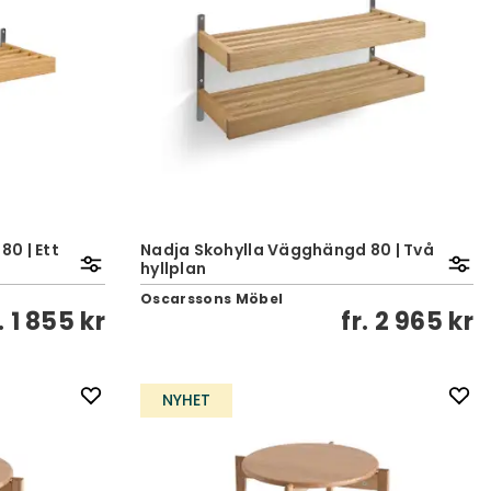
0 | Ett
Nadja Skohylla Vägghängd 80 | Två
hyllplan
Oscarssons Möbel
.
1 855 kr
fr.
2 965 kr
NYHET