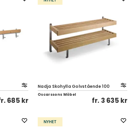
NYHET
Nadja Skohylla Golvstående 100
Oscarssons Möbel
fr.
685 kr
fr.
3 635 kr
NYHET