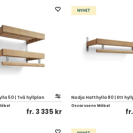
NYHET
lla 50 | Två hyllplan
Nadja Hatthylla 80 | Ett hyl
Möbel
Oscarssons Möbel
fr.
3 335 kr
fr