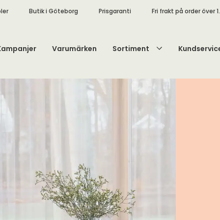
ler
Butik i Göteborg
Prisgaranti
Fri frakt på order över 1
Kampanjer
Varumärken
Sortiment
Kundservic