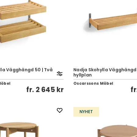
lla Vägghängd 50 | Två
Nadja Skohylla Vägghängd 8
hyllplan
Möbel
Oscarssons Möbel
fr.
2 645 kr
fr
NYHET