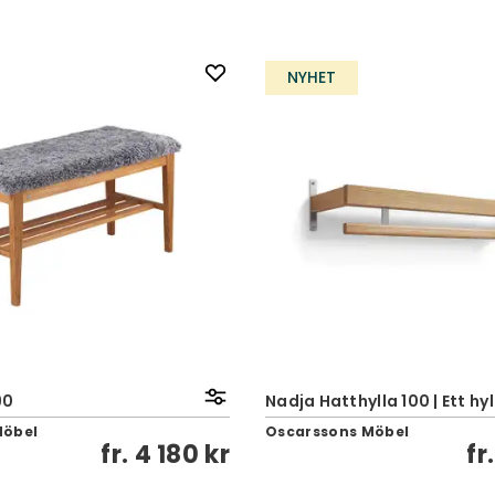
NYHET
90
Nadja Hatthylla 100 | Ett hy
Möbel
Oscarssons Möbel
fr.
4 180 kr
fr