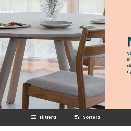
V
i
d
n
n
s
i
V
Filtrera
Sortera