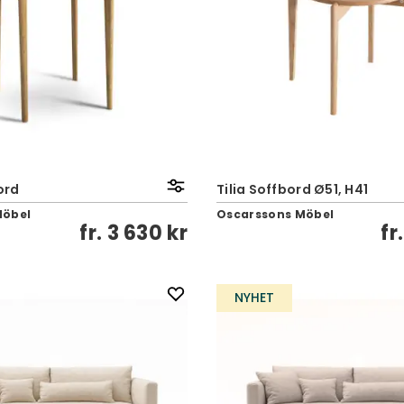
ord
Tilia Soffbord Ø51, H41
Möbel
Oscarssons Möbel
fr.
3 630 kr
fr
NYHET