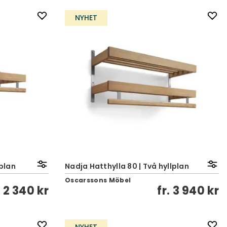
NYHET
lplan
Nadja Hatthylla 80 | Två hyllplan
Oscarssons Möbel
.
2 340 kr
fr.
3 940 kr