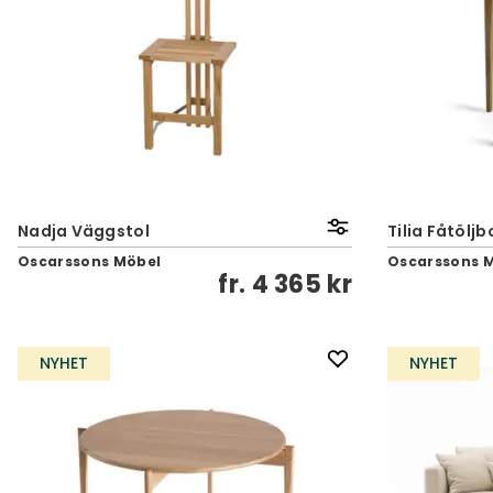
Nadja Väggstol
Tilia Fåtöljb
Oscarssons Möbel
Oscarssons 
fr.
4 365 kr
NYHET
NYHET