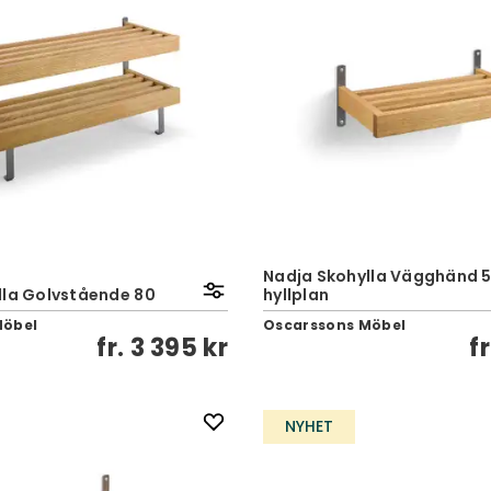
Nadja Skohylla Vägghänd 50
lla Golvstående 80
hyllplan
Möbel
Oscarssons Möbel
fr.
3 395 kr
f
NYHET