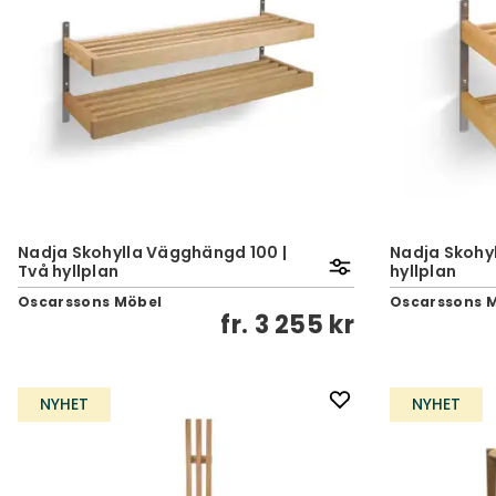
Nadja Skohylla Vägghängd 100 |
Nadja Skohy
Två hyllplan
hyllplan
Oscarssons Möbel
Oscarssons 
fr.
3 255 kr
NYHET
NYHET