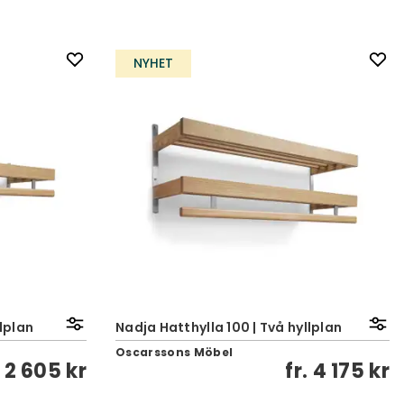
NYHET
llplan
Nadja Hatthylla 100 | Två hyllplan
Oscarssons Möbel
.
2 605 kr
fr.
4 175 kr