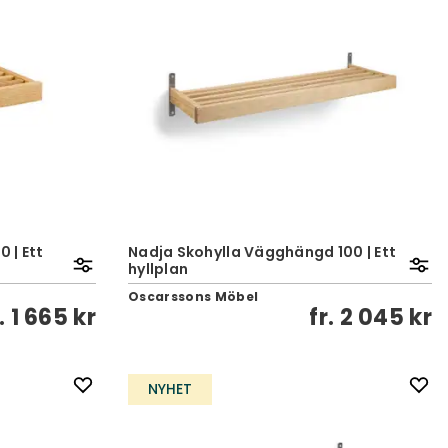
 | Ett
Nadja Skohylla Vägghängd 100 | Ett
hyllplan
Oscarssons Möbel
r.
1 665 kr
fr.
2 045 kr
NYHET