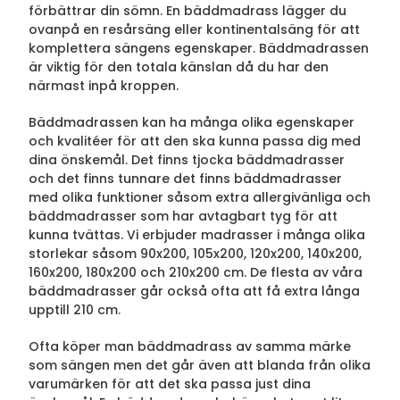
förbättrar din sömn. En bäddmadrass lägger du
ovanpå en resårsäng eller kontinentalsäng för att
komplettera sängens egenskaper. Bäddmadrassen
är viktig för den totala känslan då du har den
närmast inpå kroppen.
Bäddmadrassen kan ha många olika egenskaper
och kvalitéer för att den ska kunna passa dig med
dina önskemål. Det finns tjocka bäddmadrasser
och det finns tunnare det finns bäddmadrasser
med olika funktioner såsom extra allergivänliga och
bäddmadrasser som har avtagbart tyg för att
kunna tvättas. Vi erbjuder madrasser i många olika
storlekar såsom 90x200, 105x200, 120x200, 140x200,
160x200, 180x200 och 210x200 cm. De flesta av våra
bäddmadrasser går också ofta att få extra långa
upptill 210 cm.
Ofta köper man bäddmadrass av samma märke
som sängen men det går även att blanda från olika
varumärken för att det ska passa just dina