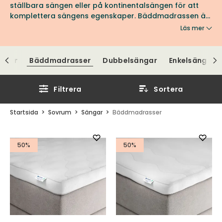
ställbara sängen eller på kontinentalsängen för att
komplettera sängens egenskaper. Bäddmadrassen är
viktig för den totala känslan då du har den närmast
Läs mer
inpå kroppen.
ängar
Bäddmadrasser
Dubbelsängar
Enkelsängar
Filtrera
Sortera
Startsida
Sovrum
Sängar
Bäddmadrasser
50%
50%