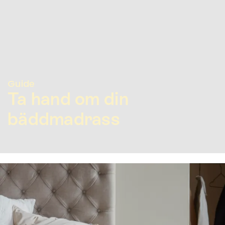
Guide
Ta hand om din
bäddmadrass