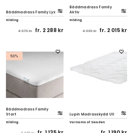
Bäddmadrass Family
Bäddmadrass Family Lyx
Aktiv
Hilding
Hilding
fr.
2 288 kr
fr.
2 015 kr
4 575 kr
4 030 kr
50%
Bäddmadrass Family
Start
Lupin Madrasskydd Ull
Hilding
Varnamo of Sweden
fr.
1 135 kr
fr.
1 190 kr