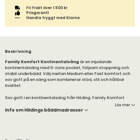
Fri frakt över 1.500 kr
Prisgaranti
Handla tryggt med Klarna
Beskrivning
Family Komfort Kontinentalsäng
är en injudande
kontinentalsäng med 5-zons pocket, följsam stoppning och
stabil underbädd. Välj mellan Medium eller Fast komfort och
sov gott på en säng som kombinerar stöd, stil och hållbar
kvalitet.
Sov gott i en kontinentalsäng från Hilding. Family Komfort
kombinerar teknisk precision med en balanserad, behaglig
Läs mer
känsla natt efter natt. Den vändbara resårmadrassen med
Info om Hildings bäddmadrasser
pocketresår i 5 zoner anpassar sig efter kroppens naturliga
form och ger ett stabilt stöd där du behöver det, utan att
kännas för fast eller för mjuk.
Välj rätt komfort för just dig, samma fasthet över hela sängen