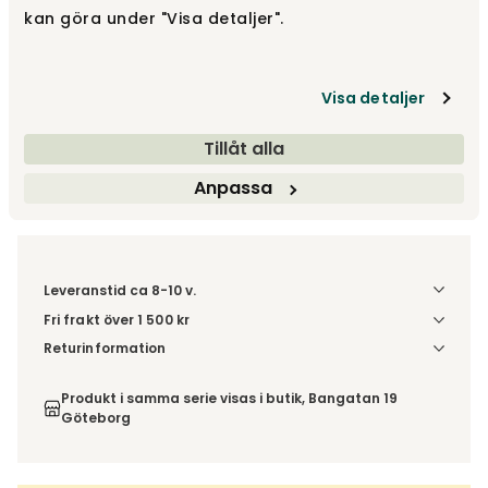
kan göra under "Visa detaljer".
10 DAGAR KVAR
fr.
10 920 kr
21 840 kr
Visa detaljer
Gör dina val
Tillåt alla
Fri frakt över 1.500 kr
Prisgaranti
Anpassa
Leveranstid ca 8-10 v.
Fri frakt över 1 500 kr
Välj utförande via 'Gör dina val' för fraktinformation på din
Returinformation
kombination.
Du beställer produkten efter dina val och omfattas därför
inte av ångerrätten.
Produkt i samma serie visas i butik, Bangatan 19
Göteborg