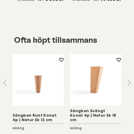
 kr
Ofta köpt tillsammans
K
Sängben Svängt
Ko
Sängben Runt Konat
Konat 4p | Natur Ek 18
Fam
4p | Natur Ek 12 cm
cm
Hil
Hilding
Hilding