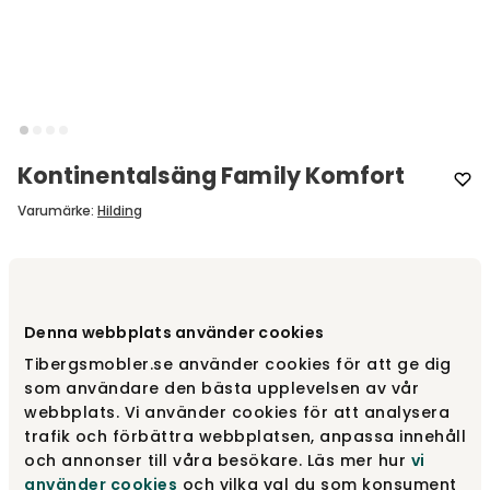
Kontinentalsäng Family Komfort
Varumärke
:
Hilding
Designa själv
Gör dina val
Denna webbplats använder cookies
Tibergsmobler.se använder cookies för att ge dig
som användare den bästa upplevelsen av vår
Rekommenderade tillval
webbplats. Vi använder cookies för att analysera
Rekommenderade tillval
trafik och förbättra webbplatsen, anpassa innehåll
och annonser till våra besökare. Läs mer hur
vi
använder cookies
och vilka val du som konsument