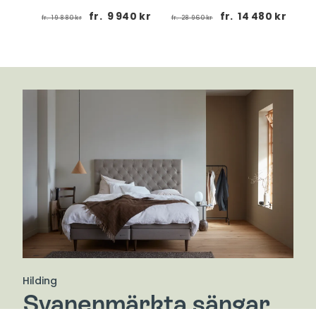
fr.
9 940 kr
fr.
14 480 kr
fr.
19 880 kr
fr.
28 960 kr
fr
 kr
Hilding
Svanenmärkta sängar