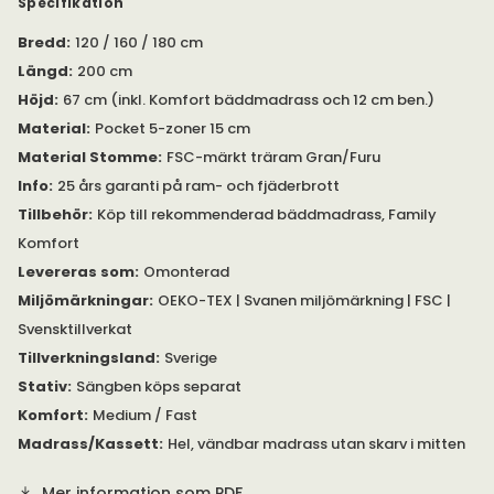
Specifikation
eller individuell för varje sida.
Bredd
:
120 / 160 / 180 cm
Family Komfort har en hel, vändbar madrass utan skarv i
Längd
:
200 cm
mitten. Mellanmadrassen/kassetten levereras rullad och
Höjd
:
67 cm (inkl. Komfort bäddmadrass och 12 cm ben.)
vakuumförpackad. Den återfår sin fulla form och storlek inom
tre nätter, men går självklart att använda direkt.
Material
:
Pocket 5-zoner 15 cm
Material Stomme
:
FSC-märkt träram Gran/Furu
Med Family Komfort Kontinentalsäng får du:
Info
:
25 års garanti på ram- och fjäderbrott
Svanenmärkt & svensktillverkat
Tillbehör
:
Köp till rekommenderad bäddmadrass, Family
Pocket 5-zon, 15 cm
Komfort
Stoppning i polyeter 28 mm / 30 kg + 20 mm / 23 kg
Levereras som
:
Omonterad
Hel, vändbar madrass utan skarv
Stommar i FSC®-certifierad gran/furu
Miljömärkningar
:
OEKO-TEX | Svanen miljömärkning | FSC |
25 års garanti på ram- och fjäderbrott
Svensktillverkat
Observera att inte bäddmadrass eller sängben ingår.
Köp till
Tillverkningsland
:
Sverige
ditt val av sängben här.
Stativ
:
Sängben köps separat
Svårt att välja säng?
Komfort
:
Medium / Fast
Boka tid med någon av våra
sängexperter för personlig rådgivning.
Kontakta oss
för
Madrass/Kassett
:
Hel, vändbar madrass utan skarv i mitten
mer information.
Mer information som PDF