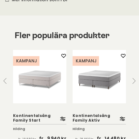
Fler populära produkter
KAMPANJ
KAMPANJ
K
Kontinentalsäng
Kontinentalsäng
Ko
Family Start
Family Aktiv
Fam
Hilding
Hilding
Hil
fr.
9 940 kr
fr.
14 480 kr
fr.
19 880 kr
fr.
28 960 kr
fr