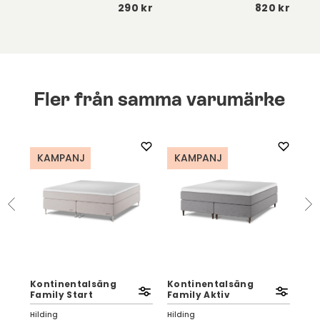
fr
 kr
290 kr
820 kr
Fler från samma varumärke
KAMPANJ
KAMPANJ
K
Kontinentalsäng
Kontinentalsäng
Ko
Family Start
Family Aktiv
Fam
Hilding
Hilding
Hil