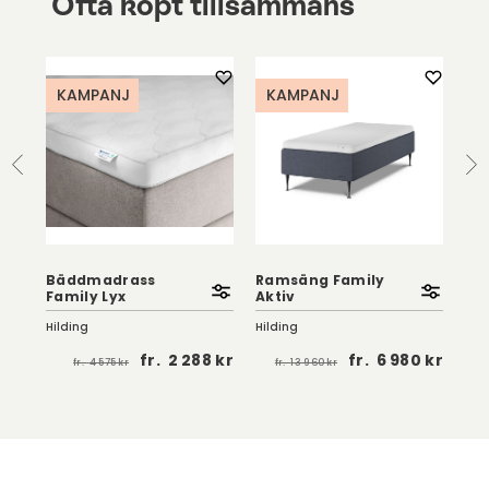
Ofta köpt tillsammans
KAMPANJ
KAMPANJ
K
Ko
Bäddmadrass
Ramsäng Family
me
Family Lyx
Aktiv
Fam
Hilding
Hilding
Hil
fr.
2 288 kr
fr.
6 980 kr
fr.
4 575 kr
fr.
13 960 kr
fr.
 kr