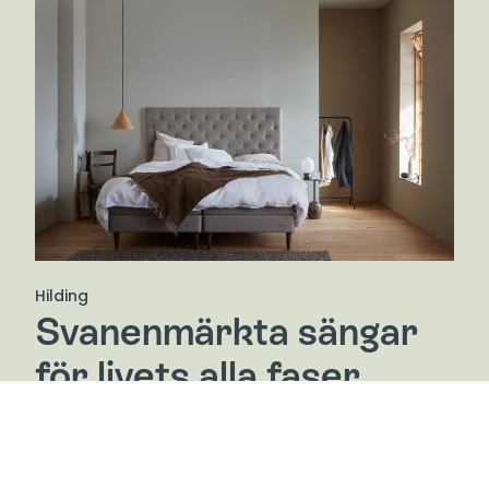
Hilding
Svanenmärkta sängar
för livets alla faser
Med en ny säng från Hilding får du inte bara en god
natts sömn i många år framöver, utan också