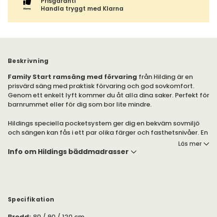
Prisgaranti
Handla tryggt med Klarna
Beskrivning
Family Start ramsäng med förvaring
från Hilding är en
prisvärd säng med praktisk förvaring och god sovkomfort.
Genom ett enkelt lyft kommer du åt alla dina saker. Perfekt för
barnrummet eller för dig som bor lite mindre.
Hildings speciella pocketsystem ger dig en bekväm sovmiljö
och sängen kan fås i ett par olika färger och fasthetsnivåer. En
kvalitetssäng till ett riktigt bra pris. Byggd med senaste teknik
Läs mer
och väl utvalda material som ger en riktigt bra säng.
Info om Hildings bäddmadrasser
Sängarna lägger en god grund för människan, naturen och
livet. Är sängen tänkt till ett barnrum och du önskar sängen
något lägre? Då ingår "golvskydd" för placering av sängen
direkt på golvet. Förvaringsdel (Volym): cirka 300 liter för
Specifikation
80x200/90x200 och 400 liter för 120x200.
Bredd
:
80 / 90 / 120 cm