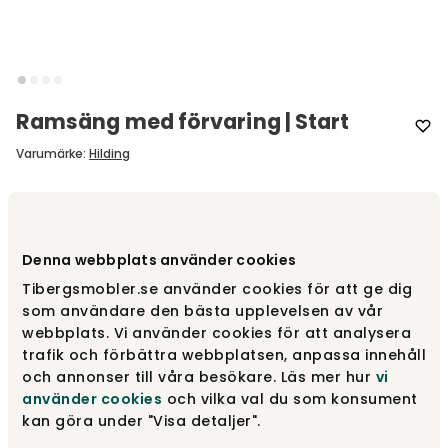
Ramsäng med förvaring | Start
Varumärke
:
Hilding
Designa själv
Denna webbplats använder cookies
Gör dina val
Tibergsmobler.se använder cookies för att ge dig
som användare den bästa upplevelsen av vår
Rekommenderade tillval
webbplats. Vi använder cookies för att analysera
trafik och förbättra webbplatsen, anpassa innehåll
Rekommenderade tillval
och annonser till våra besökare. Läs mer hur
vi
använder cookies
och vilka val du som konsument
kan göra under "Visa detaljer".
9 DAGAR KVAR