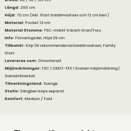
Med Family Start ramsäng med förvaring får du:
Längd
:
200 cm
Höjd
:
70 cm (inkl. Start bäddmadrass och 12 cm ben.)
Finns i flera olika tyger. Tygerna Bjärnum och Finja är
Material
:
Pocket 13 cm
tillverkade av Harmolan, som är en smutsavvisande,
Material Stomme
:
FSC-märkt träram Gran/Furu
antistatisk och ventilerande fiber som sparar 95 % vatten
Info
:
Förvaringsdel, Höjd 25 cm
jämfört med andra färgade tyger vid tillverkning.
Tillbehör
:
Köp till rekommenderad bäddmadrass, Family
Observera att inte bäddmadrass eller sängben ingår.
Välj
Start
vilka sängben du önskar genom att klicka här
.
Levereras som
:
Omonterad
Svårt att välja säng?
Boka tid med någon av våra
Miljömärkningar
:
FSC | OEKO-TEX | Svanen miljömärkning |
sängexperter för personlig rådgivning. Vänligen kontakta oss
Svensktillverkat
för mer information.
Tillverkningsland
:
Sverige
Stativ
:
Sängben köps separat
Komfort
:
Medium / Fast