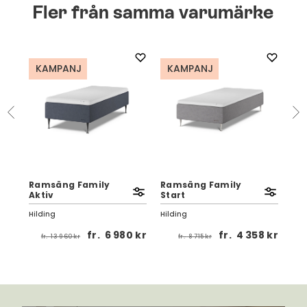
Fler från samma varumärke
KAMPANJ
KAMPANJ
K
Ramsäng Family
Ramsäng Family
Bä
|
Aktiv
Start
Fam
Hilding
Hilding
Hil
fr.
6 980 kr
fr.
4 358 kr
fr.
13 960 kr
fr.
8 715 kr
 kr