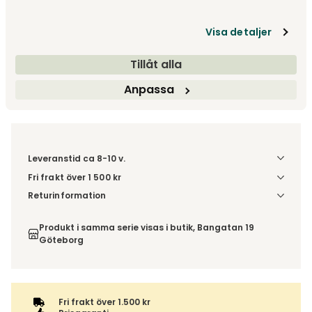
fr.
7 858 kr
15 715 kr
Visa detaljer
Gör dina val
Tillåt alla
Fri frakt över 1.500 kr
Prisgaranti
Anpassa
Leveranstid ca 8-10 v.
Fri frakt över 1 500 kr
Välj utförande via 'Gör dina val' för fraktinformation på din
Returinformation
kombination.
Du beställer produkten efter dina val och omfattas därför
inte av ångerrätten.
Produkt i samma serie visas i butik, Bangatan 19
Göteborg
Fri frakt över 1.500 kr