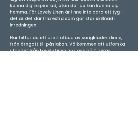
känna dig inspirerad, utan där du kan känna dig
hemma. För Lovely Linen är linne inte bara ett tyg –
det är det där lilla extra som gör stor skillnad i
inredningen.
Här hittar du ett brett utbud av sängkläder i linne,
från örngott till påslakan. Välkommen att utforska
utbudet från Lovely Linen hos oss på Tibergs
Möbler!
Välkommen till oss
Tibergs Möbler har funnits på Bangatan 19 i
Majorna, Göteborg sedan 1923 och är idag