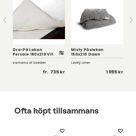
Dra-På Lakan
Misty Påslakan
Dr
Percale 180x210 Vit
150x210 Dawn
105
Varnamo of Sweden
Lovely Linen
Var
 kr
fr.
735 kr
1 995 kr
Ofta köpt tillsammans