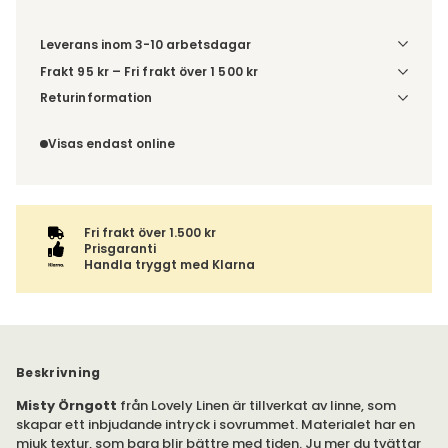
Leverans inom 3-10 arbetsdagar
Frakt 95 kr – Fri frakt över 1 500 kr
Denna vara skickas till ett ombud. Du väljer själv i kassan
Returinformation
vilket DHL eller PostNord ombud du önskar få din leverans
Du har 14 dagars ångerrätt från den dag du tog emot din
till. Du blir aviserad när din order finns att hämta. Beställs
order, enligt
distansavtalslagen.
Visas endast online
varan ihop med andra produkter skickas hela ordern
tillsammans med samma fraktalternativ.
Fri frakt över 1.500 kr
Prisgaranti
Handla tryggt med Klarna
Beskrivning
Misty Örngott
från Lovely Linen är tillverkat av linne, som
skapar ett inbjudande intryck i sovrummet. Materialet har en
mjuk textur, som bara blir bättre med tiden. Ju mer du tvättar