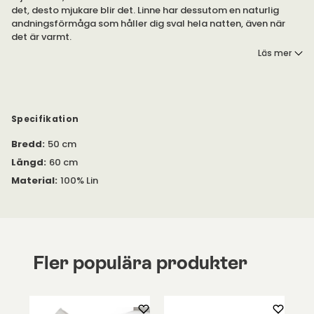
det, desto mjukare blir det. Linne har dessutom en naturlig
andningsförmåga som håller dig sval hela natten, även när
det är varmt.
Läs mer
Finns i flera färger.
Örngottet Misty är tillverkat i linne, som skapar en mjuk känsla.
Du kan kombinera det med påslakanet i samma serie för en
Specifikation
enhetlig bäddning.
Bredd
:
50 cm
Tvättråd: Örngottet går att tvätta i 60 grader. Tvätta med
Längd
:
60 cm
liknande färger. Lovely Linen rekommenderar att använda ett
Material
:
100% Lin
milt tvättmedel. Örngottet går att torktumla i låg temperatur.
Du kan dessutom stryka det på låg värme, vilket gör örngottet
ännu mjukare.
Fler populära produkter