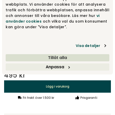
495 kr
webbplats. Vi använder cookies för att analysera
trafik och förbättra webbplatsen, anpassa innehåll
och annonser till våra besökare. Läs mer hur
vi
använder cookies
och vilka val du som konsument
Cloud
495 kr
kan göra under "Visa detaljer".
Sky
Visa detaljer
495 kr
Tillåt alla
Visa fler +3
Anpassa
495 kr
Lägg i varukorg
Fri frakt över 1.500 kr
Prisgaranti