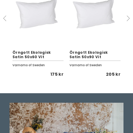
Örngott Ekologisk
Örngott Ekologisk
Mi
Satin 50x60 Vit
Satin 50x90 Vit
Cl
Varnamo of Sweden
Varnamo of Sweden
Love
 kr
175 kr
205 kr