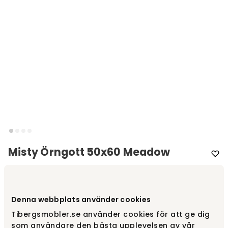
Misty Örngott 50x60 Meadow
Varumärke
:
Lovely Linen
Välj färg
Meadow
Denna webbplats använder cookies
Tibergsmobler.se använder cookies för att ge dig
som användare den bästa upplevelsen av vår
Meadow