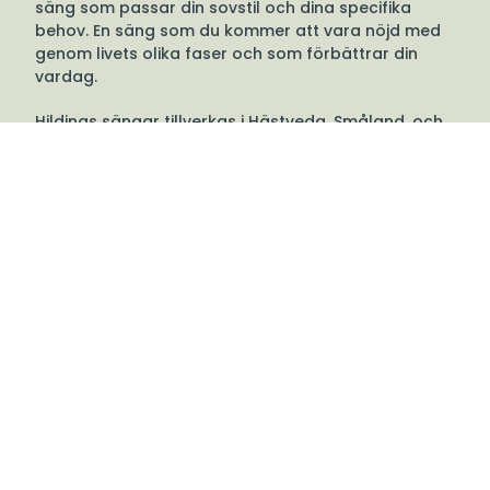
säng som passar din sovstil och dina specifika
behov. En säng som du kommer att vara nöjd med
genom livets olika faser och som förbättrar din
vardag.
Hildings sängar tillverkas i Hästveda, Småland, och
har gjort det sedan 1939.
Välkommen till oss
Tibergs Möbler har funnits på Bangatan 19 i
Majorna, Göteborg sedan 1923 och är idag
stolta över att sälja och leverera möbler till
hela Sverige. Med 3.000 m² fördelat på fem