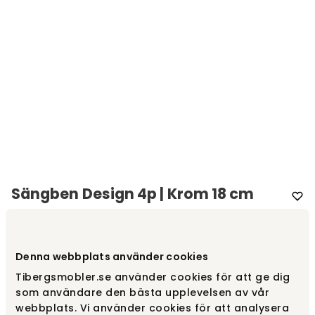
Sängben Design 4p | Krom 18 cm
Varumärke
:
Hilding
Välj utförande
Design | Krom, 18 cm
Denna webbplats använder cookies
Tibergsmobler.se använder cookies för att ge dig
som användare den bästa upplevelsen av vår
Design | Krom, 18 cm
705 kr
webbplats. Vi använder cookies för att analysera