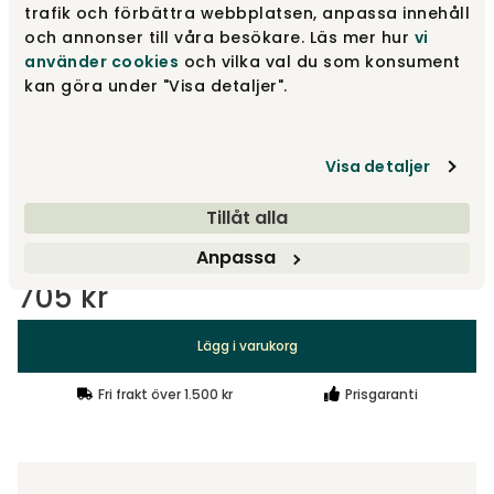
trafik och förbättra webbplatsen, anpassa innehåll
och annonser till våra besökare. Läs mer hur
vi
använder cookies
och vilka val du som konsument
Runt | Metall, 15 cm
230 kr
kan göra under "Visa detaljer".
Runt konat | Natur ek, 12 cm
Visa detaljer
290 kr
Tillåt alla
Visa fler +25
Anpassa
705 kr
Lägg i varukorg
Fri frakt över 1.500 kr
Prisgaranti