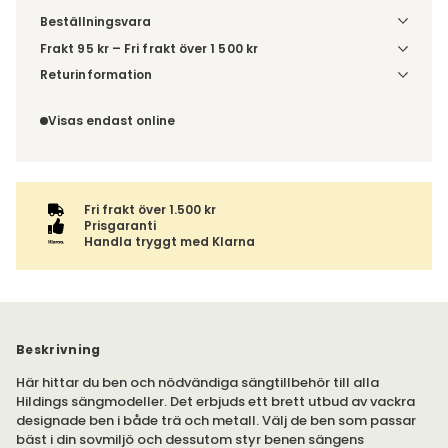
Beställningsvara
Frakt 95 kr – Fri frakt över 1 500 kr
Denna vara skickas till ett ombud. Du väljer själv i kassan
Returinformation
vilket DHL eller PostNord ombud du önskar få din leverans
Du beställer produkten efter dina val och omfattas därför
till. Du blir aviserad när din order finns att hämta. Beställs
inte av ångerrätten.
Visas endast online
varan ihop med andra produkter skickas hela ordern
tillsammans med samma fraktalternativ.
Fri frakt över 1.500 kr
Prisgaranti
Handla tryggt med Klarna
Beskrivning
Här hittar du ben och nödvändiga sängtillbehör till alla
Hildings sängmodeller. Det erbjuds ett brett utbud av vackra
designade ben i både trä och metall. Välj de ben som passar
bäst i din sovmiljö och dessutom styr benen sängens