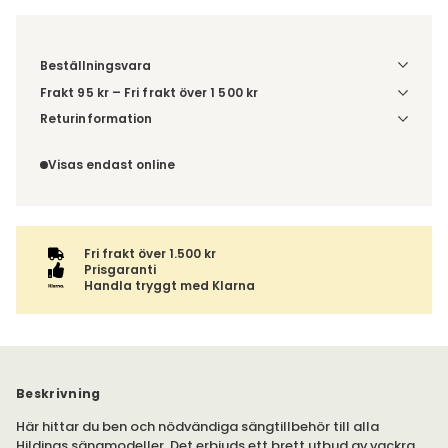
Beställningsvara
Frakt 95 kr – Fri frakt över 1 500 kr
Denna vara skickas till ett ombud. Du väljer själv i kassan
Returinformation
vilket DHL eller PostNord ombud du önskar få din leverans
Du beställer produkten efter dina val och omfattas därför
till. Du blir aviserad när din order finns att hämta. Beställs
inte av ångerrätten.
Visas endast online
varan ihop med andra produkter skickas hela ordern
tillsammans med samma fraktalternativ.
Fri frakt över 1.500 kr
Prisgaranti
Handla tryggt med Klarna
Beskrivning
Här hittar du ben och nödvändiga sängtillbehör till alla
Hildings sängmodeller. Det erbjuds ett brett utbud av vackra