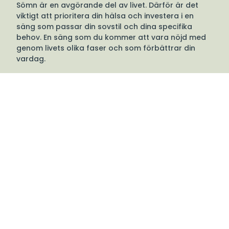
Sömn är en avgörande del av livet. Därför är det
viktigt att prioritera din hälsa och investera i en
säng som passar din sovstil och dina specifika
behov. En säng som du kommer att vara nöjd med
genom livets olika faser och som förbättrar din
vardag.
Hildings sängar tillverkas i Hästveda, Småland, och
har gjort det sedan 1939.
Välkommen till oss
Tibergs Möbler har funnits på Bangatan 19 i
Majorna, Göteborg sedan 1923 och är idag