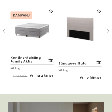
KAMPANJ
K
Kontinentalsäng
Ko
Family Aktiv
Fa
Sänggavel Ruta
Hilding
Hil
Hilding
fr.
14 480 kr
fr.
28 960 kr
fr
0 kr
fr.
2 995 kr