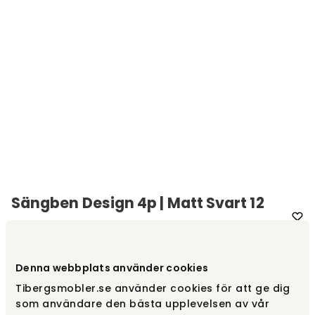
Sängben Design 4p | Matt Svart 12
cm
Varumärke
:
Hilding
Denna webbplats använder cookies
Välj utförande
Design | Matt svart, 12 cm
Tibergsmobler.se använder cookies för att ge dig
som användare den bästa upplevelsen av vår