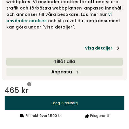
webbplats. Vi använder cookies för att analysera
Design | Matt svart, 12 cm
465 kr
trafik och förbättra webbplatsen, anpassa innehåll
och annonser till våra besökare. Läs mer hur
vi
använder cookies
och vilka val du som konsument
kan göra under "Visa detaljer".
Runt | Metall, 15 cm
230 kr
Visa detaljer
Runt konat | Natur ek, 12 cm
290 kr
Tillåt alla
Anpassa
Visa fler +25
465 kr
Lägg i varukorg
Fri frakt över 1.500 kr
Prisgaranti