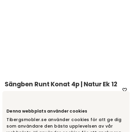
Sängben Runt Konat 4p | Natur Ek 12
cm
Varumärke
:
Hilding
Denna webbplats använder cookies
Tibergsmobler.se använder cookies för att ge dig
Välj utförande
Runt konat | Natur ek, 12 cm
som användare den bästa upplevelsen av vår