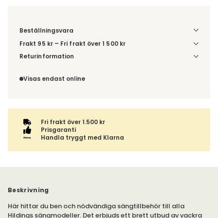
Beställningsvara
Frakt 95 kr – Fri frakt över 1 500 kr
Denna vara skickas till ett ombud. Du väljer själv i kassan
Returinformation
vilket DHL eller PostNord ombud du önskar få din leverans
Du beställer produkten efter dina val och omfattas därför
till. Du blir aviserad när din order finns att hämta. Beställs
inte av ångerrätten.
Visas endast online
varan ihop med andra produkter skickas hela ordern
tillsammans med samma fraktalternativ.
Fri frakt över 1.500 kr
Prisgaranti
Handla tryggt med Klarna
Beskrivning
Här hittar du ben och nödvändiga sängtillbehör till alla
Hildings sängmodeller. Det erbjuds ett brett utbud av vackra