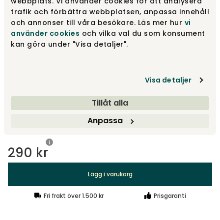
webbplats. Vi använder cookies för att analysera
Runt konat | Natur ek, 12 cm
290 kr
trafik och förbättra webbplatsen, anpassa innehåll
och annonser till våra besökare. Läs mer hur
vi
använder cookies
och vilka val du som konsument
kan göra under "Visa detaljer".
Runt | Metall, 15 cm
230 kr
Visa detaljer
Runt konat | Rökt ask, 12 cm
290 kr
Tillåt alla
Anpassa
Visa fler +25
290 kr
Lägg i varukorg
Fri frakt över 1.500 kr
Prisgaranti