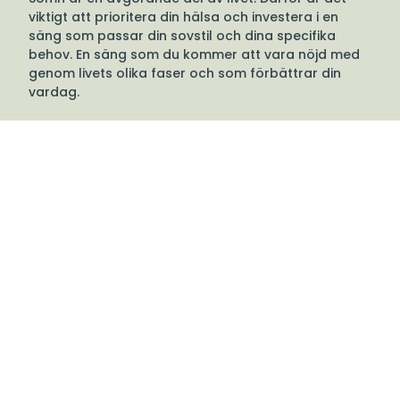
viktigt att prioritera din hälsa och investera i en
säng som passar din sovstil och dina specifika
behov. En säng som du kommer att vara nöjd med
genom livets olika faser och som förbättrar din
vardag.
Hildings sängar tillverkas i Hästveda, Småland, och
har gjort det sedan 1939.
Välkommen till oss
Tibergs Möbler har funnits på Bangatan 19 i
Majorna, Göteborg sedan 1923 och är idag
stolta över att sälja och leverera möbler till