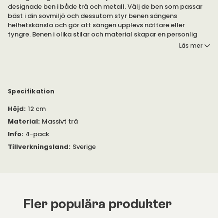
designade ben i både trä och metall. Välj de ben som passar
bäst i din sovmiljö och dessutom styr benen sängens
helhetskänsla och gör att sängen upplevs nättare eller
tyngre. Benen i olika stilar och material skapar en personlig
touch till din säng.
Läs mer
Valet av sängben är helt en fråga om smak och stil. Benen
påverkar sängens uttryck och naturligtvis dess höjd.
Grundregeln är att ramsängar har högre ben, för kontinental
och ställbara sängar passar det oftast bäst med lägre ben.
Specifikation
Höjd
:
12 cm
Träben - Välj ben som harmonierar med golvet, sängfärgen
eller övrig inredning. I ek, vit eller svart finns de i flera olika
Material
:
Massivt trä
former och höjder.
Info
:
4-pack
Metallben - Metallben har en tidlös och samtidigt modern
Tillverkningsland
:
Sverige
attityd. Välj en form och design som uttrycker just din stil. Med
metalliska färger i koppar, svart, högblankt och borstat är det
enkelt att förstärka sängens stil.
Tillbehör:
Vänligen kontakta oss om du önskar beställa
Fler populära produkter
någon av produkterna nedan.