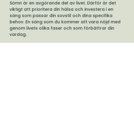
Sömn är en avgörande del av livet. Därför är det
viktigt att prioritera din hälsa och investera i en
säng som passar din sovstil och dina specifika
behov. En säng som du kommer att vara nöjd med
genom livets olika faser och som förbättrar din
vardag.
Hildings sängar tillverkas i Hästveda, Småland, och
har gjort det sedan 1939.
Välkommen till oss
Tibergs Möbler har funnits på Bangatan 19 i
Majorna, Göteborg sedan 1923 och är idag