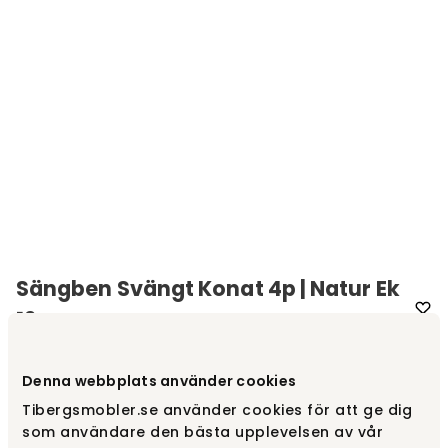
Sängben Svängt Konat 4p | Natur Ek
12 cm
Varumärke
:
Hilding
Denna webbplats använder cookies
Välj utförande
Svängt konat | Natur ek, 12 cm
Tibergsmobler.se använder cookies för att ge dig
som användare den bästa upplevelsen av vår