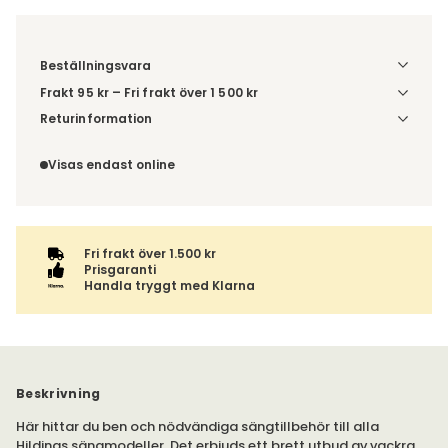
Beställningsvara
Frakt 95 kr – Fri frakt över 1 500 kr
Denna vara skickas till ett ombud. Du väljer själv i kassan
Returinformation
vilket DHL eller PostNord ombud du önskar få din leverans
Du beställer produkten efter dina val och omfattas därför
till. Du blir aviserad när din order finns att hämta. Beställs
inte av ångerrätten.
Visas endast online
varan ihop med andra produkter skickas hela ordern
tillsammans med samma fraktalternativ.
Fri frakt över 1.500 kr
Prisgaranti
Handla tryggt med Klarna
Beskrivning
Här hittar du ben och nödvändiga sängtillbehör till alla
Hildings sängmodeller. Det erbjuds ett brett utbud av vackra