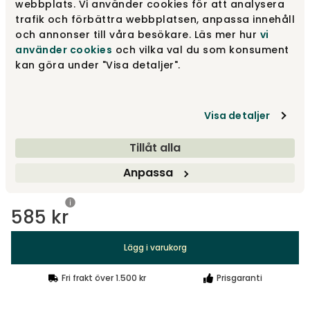
webbplats. Vi använder cookies för att analysera
Svängt konat | Natur ek, 12 cm
585 kr
trafik och förbättra webbplatsen, anpassa innehåll
och annonser till våra besökare. Läs mer hur
vi
använder cookies
och vilka val du som konsument
kan göra under "Visa detaljer".
Runt | Metall, 15 cm
230 kr
Visa detaljer
Runt konat | Natur ek, 12 cm
290 kr
Tillåt alla
Anpassa
Visa fler +25
585 kr
Lägg i varukorg
Fri frakt över 1.500 kr
Prisgaranti