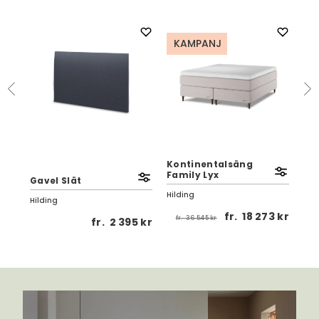
KAMPANJ
K
Kontinentalsäng
Bä
Family Lyx
Fam
Gavel Slät
Hilding
Hil
Hilding
fr.
18 273 kr
fr.
36 545 kr
 kr
fr.
2 395 kr