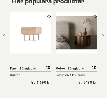
Fler populära produkter
Kl
Vä
Fawn Sängbord
Velvet Sängbord
Ek
Gazzda
Kristensen & Kristensen
Tor
5 kr
fr.
7 590 kr
fr.
6 130 kr