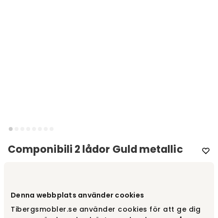
Componibili 2 lådor Guld metallic
Varumärke
:
Kartell
Välj färg
Guld metallic
Denna webbplats använder cookies
Tibergsmobler.se använder cookies för att ge dig