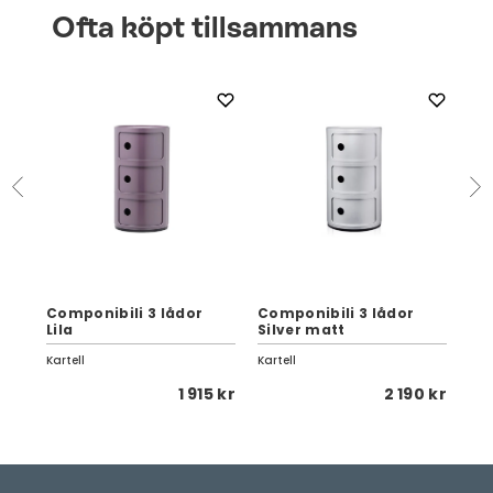
Ofta köpt tillsammans
Componibili 3 lådor
Componibili 3 lådor
Co
Lila
Silver matt
Rö
Kartell
Kartell
Kart
 kr
1 915 kr
2 190 kr