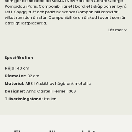
som går att se både på MoMA i New York och Centre George
Pompidou i Paris. Componibili är ett bord, ett skåp och en byrå
i ett. Snygg, tuff och praktisk skapar Componibili karaktär i
vilket rum den än står. Componibili är en älskad favorit som är
otroligt lättplacerad.
Läs mer
Olika moduler designades för att möta olika behov och för att
passa in i alla hemmets rum.
Specifikation
Höjd
:
40 cm
Diameter
:
32 cm
Material
:
ABS | Ytskikt av högblank metallic
Designer
:
Anna Castelli Ferrieri 1969
Tillverkningsland
:
Italien