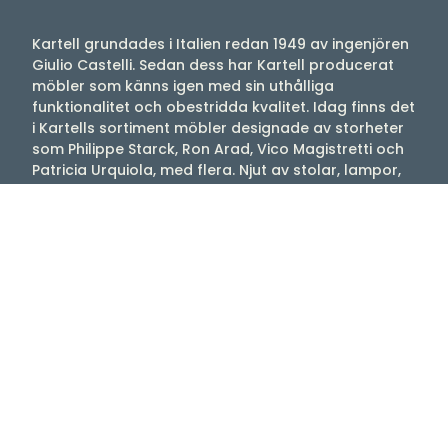
Kartell grundades i Italien redan 1949 av ingenjören
Giulio Castelli. Sedan dess har Kartell producerat
möbler som känns igen med sin uthålliga
funktionalitet och obestridda kvalitet. Idag finns det
i Kartells sortiment möbler designade av storheter
som Philippe Starck, Ron Arad, Vico Magistretti och
Patricia Urquiola, med flera. Njut av stolar, lampor,
bord med mera som tex Louis Ghost, Mademoiselle,
Maui, Bourgie, Bloom.
Välkommen till oss
Tibergs Möbler har funnits på Bangatan 19 i