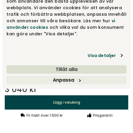
som användare den bästa upplevelsen av vår
Guld metallic
3 040 kr
webbplats. Vi använder cookies för att analysera
trafik och förbättra webbplatsen, anpassa innehåll
och annonser till våra besökare. Läs mer hur
vi
använder cookies
och vilka val du som konsument
Röd
1 400 kr
kan göra under "Visa detaljer".
Blå
1 400 kr
Visa detaljer
Tillåt alla
Visa fler +12
Anpassa
3 040 kr
Lägg i varukorg
Fri frakt över 1.500 kr
Prisgaranti