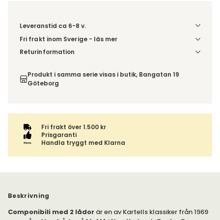
Leveranstid ca 6-8 v.
Fri frakt inom Sverige - läs mer
Denna vara skickas till ett ombud. Du väljer själv i kassan
Returinformation
vilket DHL eller PostNord ombud du önskar få din leverans
Du beställer produkten efter dina val och omfattas därför
till. Du blir aviserad när din order finns att hämta. Beställs
inte av ångerrätten.
Produkt i samma serie visas i butik, Bangatan 19
varan ihop med andra produkter skickas hela ordern
Göteborg
tillsammans med samma fraktalternativ.
Fri frakt över 1.500 kr
Prisgaranti
Handla tryggt med Klarna
Beskrivning
Componibili med 2 lådor
är en av Kartells klassiker från 1969