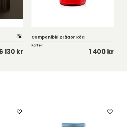
T
Componibili 2 lådor Röd
R
Kartell
To
6 130 kr
1 400 kr