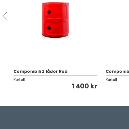
Componibili 2 lådor Röd
Componibil
Kartell
Kartell
kr
1 400 kr