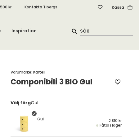
.500 kr
Kontakta Tibergs
Kassa
e
Inspiration
Varumärke
:
Kartell
Componibili 3 BIO Gul
Välj färg
Gul
Gul
2 810 kr
Fåtal i lager