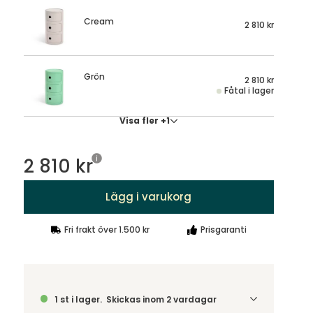
Cream
2 810 kr
Grön
2 810 kr
Fåtal i lager
Visa fler +1
2 810 kr
Lägg i varukorg
Fri frakt över 1.500 kr
Prisgaranti
1 st i lager.
Skickas inom 2 vardagar