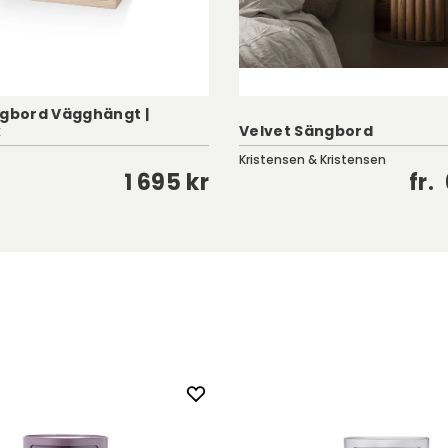
ngbord Vägghängt |
k
Velvet Sängbord
Kristensen & Kristensen
1 695 kr
fr.