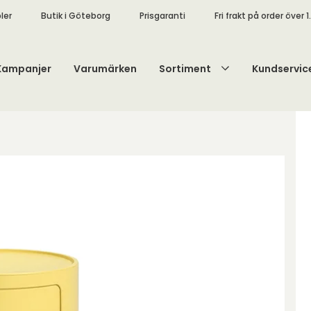
ler
Butik i Göteborg
Prisgaranti
Fri frakt på order över 1
Kampanjer
Varumärken
Sortiment
Kundservic