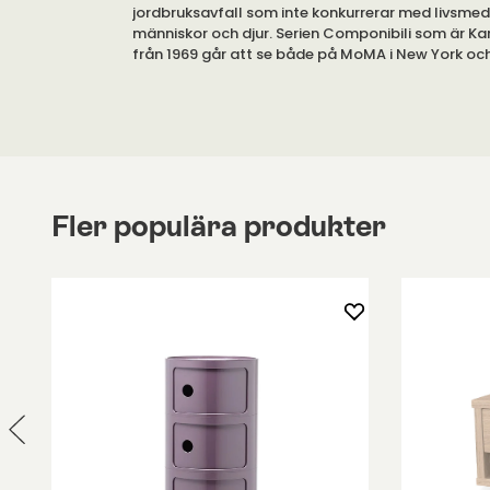
jordbruksavfall som inte konkurrerar med livsmed
människor och djur. Serien Componibili som är Kart
från 1969 går att se både på MoMA i New York oc
George Pompidou i Paris.
Componibili är ett bord, ett skåp och en byrå i ett
tuff och praktisk skapar Componibili karaktär i vi
står. Componibili är en älskad favorit som är otro
lättplacerad.
Fler populära produkter
Componibili BIO är en ny version av Kartells klassi
som nu finns framställd i ett helt nytt material.
Materialet är en restprodukt från jordbruksprodu
kan användas som föda för människor eller djur. 
biologisk process, där avfallsmaterialet "attacke
mikroorganismer så bildas en biomassa som liknar
serie processer för att förfina detta material bil
biomassa ett material av högsta kvalitet. Kartell
att använda detta material för injektion och gjut
annan plast. För att vara hållbart måste materia
biologiskt nedbrytbart eller ha förmåga att kasse
naturen.