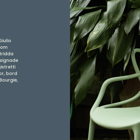
Giulio
 som
tridda
designade
stretti
or, bord
Bourgie,