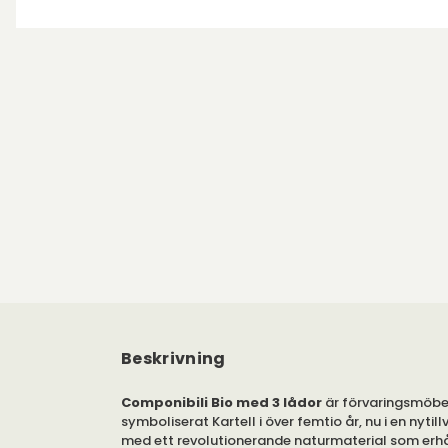
Beskrivning
Componibili Bio med 3 lådor
är förvaringsmöbe
symboliserat Kartell i över femtio år, nu i en nytil
med ett revolutionerande naturmaterial som erhål