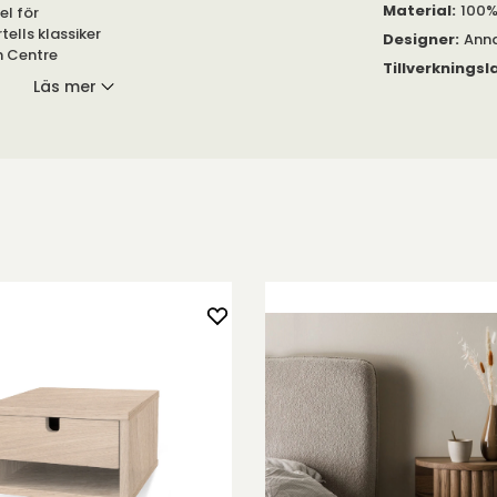
Material
:
100%
el för
ells klassiker
Designer
:
Anna
h Centre
Tillverkningsl
Läs mer
. Snygg,
lket rum den än
ligt
ker från 1969
ktionen, som ej
Tack vare en
ras" av
 plast. Efter en
dar denna
 är först med
ning i form, som
let också vara
ras helt i