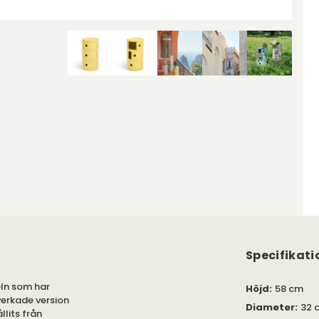
Specifikati
ln som har
Höjd
:
58 cm
lverkade version
Diameter
:
32 
lits från