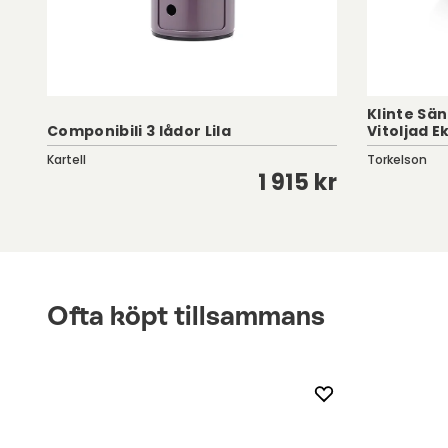
Vikt 3,15 kg
Klinte Sä
Componibili 3 lådor Lila
Vitoljad E
Kartell
Torkelson
kr
1 915 kr
Ofta köpt tillsammans