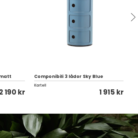
C
 matt
Componibili 3 lådor Sky Blue
(n
Kartell
Kar
2 190 kr
1 915 kr