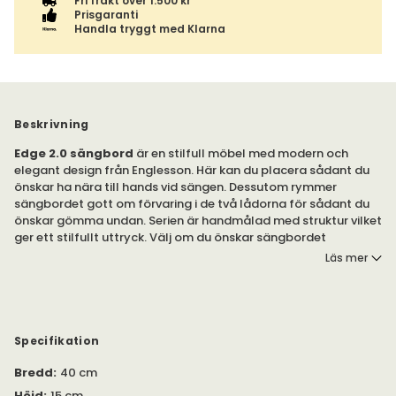
Fri frakt över 1.500 kr
Prisgaranti
Handla tryggt med Klarna
Beskrivning
Edge 2.0 sängbord
är en stilfull möbel med modern och
elegant design från Englesson. Här kan du placera sådant du
önskar ha nära till hands vid sängen. Dessutom rymmer
sängbordet gott om förvaring i de två lådorna för sådant du
önskar gömma undan. Serien är handmålad med struktur vilket
ger ett stilfullt uttryck. Välj om du önskar sängbordet
ståendes på golvet eller hängandes på väggen, med låda eller
Läs mer
hylla.
Möbelserien Edge 2.0 kännetecknas av sitt raka och enkla
formspråk, en perfekt balans mellan stil och funktionalitet.
Möbeln har en utsmyckande skärning i hörnen, vilket blir en
Specifikation
vacker detalj som förstärker det raka uttrycket.
Bredd
:
40 cm
Det vägghängda sängbordet med endast ett hyllplan kan
Höjd
:
15 cm