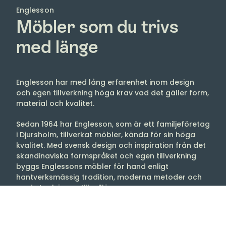
Englesson
Möbler som du trivs
med länge
Englesson har med lång erfarenhet inom design
och egen tillverkning höga krav vad det gäller form,
material och kvalitet.
Sedan 1964 har Englesson, som är ett familjeföretag
i Djursholm, tillverkat möbler, kända för sin höga
kvalitet. Med svensk design och inspiration från det
skandinaviska formspråket och egen tillverkning
byggs Englessons möbler för hand enligt
hantverksmässig tradition, moderna metoder och
med stor hänsyn till miljön.
Englessons möbelfabrik är en av Europas
modernaste med lokaler på 14 000 m2