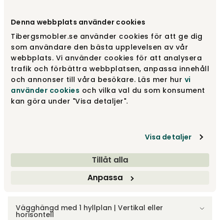
Välj färg
Black
Denna webbplats använder cookies
Tibergsmobler.se använder cookies för att ge dig
Black
2 500 kr
som användare den bästa upplevelsen av vår
webbplats. Vi använder cookies för att analysera
trafik och förbättra webbplatsen, anpassa innehåll
och annonser till våra besökare. Läs mer hur
vi
White
2 500 kr
använder cookies
och vilka val du som konsument
kan göra under "Visa detaljer".
Grey
2 500 kr
Visa detaljer
Visa fler +3
Tillåt alla
Anpassa
Välj storlek
Vägghängd med 1 hyllplan | Vertikal eller
horisontell