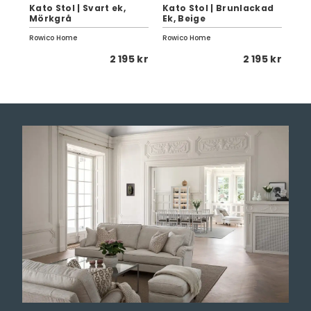
0
Kato Stol | Svart ek,
Kato Stol | Brunlackad
Na
Mörkgrå
Ek, Beige
Vi
Rowico Home
Rowico Home
Row
 kr
2 195 kr
2 195 kr