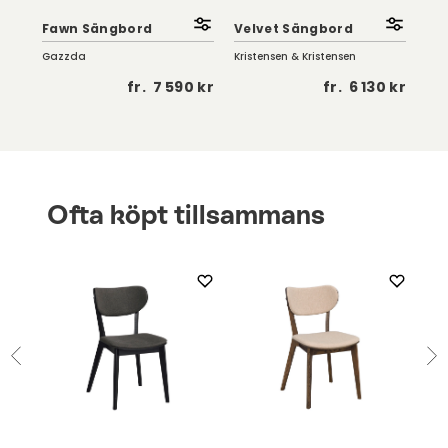
|
Co
Fawn Sängbord
Velvet Sängbord
Rö
Gazzda
Kristensen & Kristensen
Kart
5 kr
fr.
7 590 kr
fr.
6 130 kr
Ofta köpt tillsammans