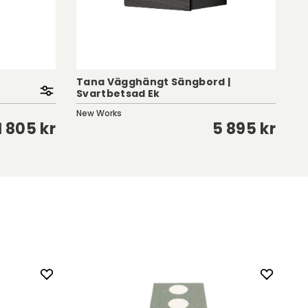
Tana Vägghängt Sängbord |
Svartbetsad Ek
Co
New Works
Kar
1 805 kr
5 895 kr