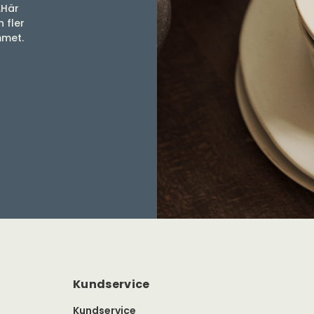
.Här
 fler
mmet.
Kundservice
Kundservice