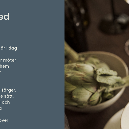
ed
 är i dag
er möter
t hem
r
 färger,
e sätt.
g och
a
över