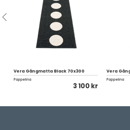
Vera Gångmatta Black 70x300
Vera Gån
Pappelina
Pappelina
kr
3 100 kr