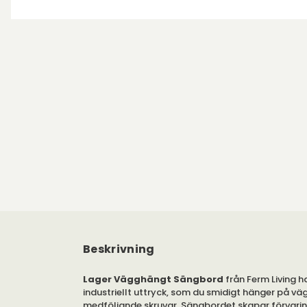
Beskrivning
Lager Vägghängt Sängbord
från Ferm Living h
industriellt uttryck, som du smidigt hänger på v
medföljande skruvar. Sängbordet skapar förvarin