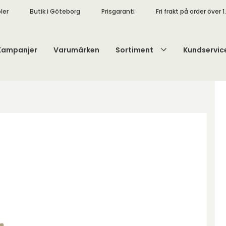
ler
Butik i Göteborg
Prisgaranti
Fri frakt på order över 1
Kampanjer
Varumärken
Sortiment
Kundservic