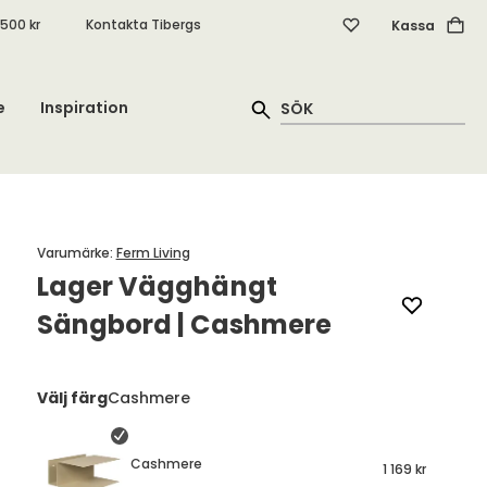
.500 kr
Kontakta Tibergs
Kassa
e
Inspiration
Varumärke
:
Ferm Living
Lager Vägghängt
Sängbord | Cashmere
Välj färg
Cashmere
Cashmere
1 169 kr