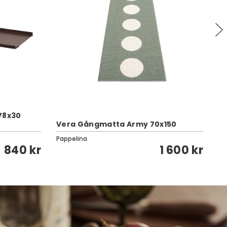
 78x30
St
Vera Gångmatta Army 70x150
M
Pappelina
St
840 kr
1 600 kr