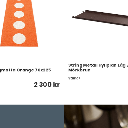
String Metall Hyllplan Låg
gmatta Orange 70x225
Mörkbrun
String®
2 300 kr