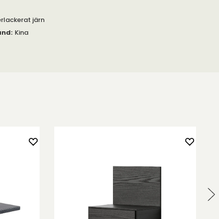
rlackerat järn
and
:
Kina