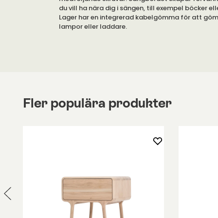
du vill ha nära dig i sängen, till exempel böcker el
Lager har en integrerad kabelgömma för att gömm
lampor eller laddare.
Finns i flera utföranden.
Sängbordet Lager finns i flera utföranden i alumin
pulverlackerat järn. Sängbordet är vägghängt och
väggen med medföljande monteringsskruvar (och
tegelvägg).
Fler populära produkter
Sängbordet har en kabelgömma som gör sovrumm
trasselfri plats. Här kan du gömma kablar från l
laddare på ett smidigt sätt.
Avståndet mellan hyllplanen är 15 centimeter.