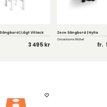
Sängbord | Lågt Vitlack
Zece Sängbord | Hylla
Oscarssons Möbel
3 495 kr
fr.