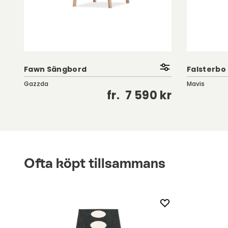
Fawn Sängbord
Falsterbo 
Gazzda
Mavis
kr
fr.
7 590 kr
Ofta köpt tillsammans