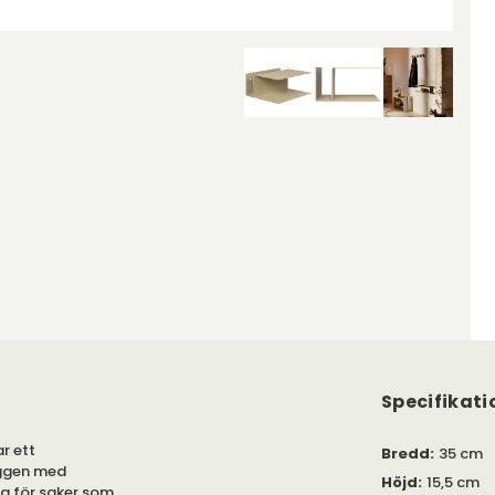
Specifikati
ar ett
Bredd
:
35 cm
äggen med
Höjd
:
15,5 cm
g för saker som