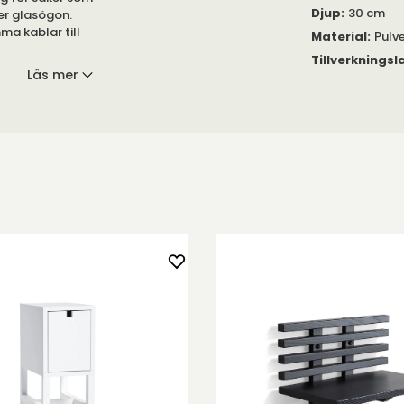
Djup
:
30 cm
ler glasögon.
a kablar till
Material
:
Pulve
Tillverkningsl
Läs mer
ium eller
 du fäster det i
 råplugg för
et till en
ampor och