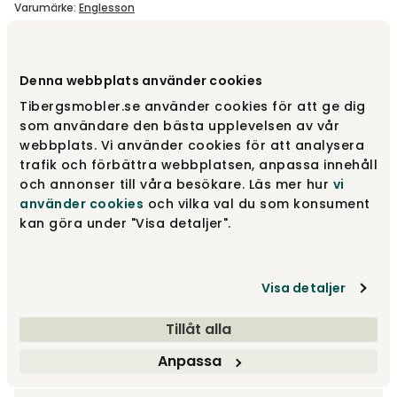
Varumärke
:
Englesson
Välj utförande
Svart
Denna webbplats använder cookies
Tibergsmobler.se använder cookies för att ge dig
Svart
6 800 kr
som användare den bästa upplevelsen av vår
webbplats. Vi använder cookies för att analysera
trafik och förbättra webbplatsen, anpassa innehåll
och annonser till våra besökare. Läs mer hur
vi
Vit
6 800 kr
använder cookies
och vilka val du som konsument
kan göra under "Visa detaljer".
Valnöt/Svart
7 500 kr
Visa detaljer
Visa fler +1
Tillåt alla
Anpassa
Välj modell