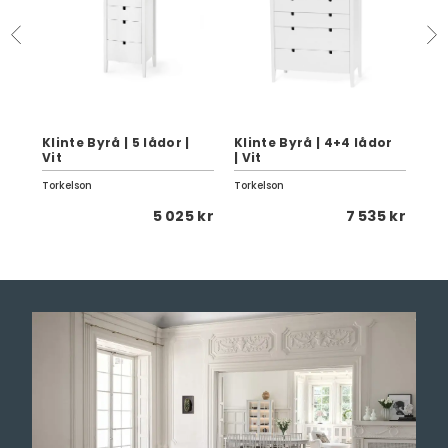
0
Klinte Byrå | 5 lådor |
Klinte Byrå | 4+4 lådor
Kli
Vit
| Vit
| G
Torkelson
Torkelson
Tor
 kr
5 025 kr
7 535 kr