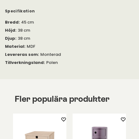
I samma serie finns även bland annat skänkar, byråer,
Specifikation
vitrinskåp och matgruppsmöbler.
Bredd
:
45 cm
Vänligen kontakta oss om du har några frågor.
Höjd
:
38 cm
Djup
:
38 cm
Material
:
MDF
Levereras som
:
Monterad
Tillverkningsland
:
Polen
Fler populära produkter