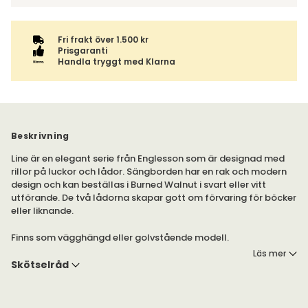
Fri frakt över 1.500 kr
Prisgaranti
Handla tryggt med Klarna
Beskrivning
Line är en elegant serie från Englesson som är designad med
rillor på luckor och lådor. Sängborden har en rak och modern
design och kan beställas i Burned Walnut i svart eller vitt
utförande. De två lådorna skapar gott om förvaring för böcker
eller liknande.
Finns som vägghängd eller golvstående modell.
Läs mer
Line sängbord kommer som vägghängd och fästs på en list.
Skötselråd
Serien är handmålad med en halvmatt vattenbaserad
färg. Line finns även i helvitt eller svart utförande, som hittas
under egna produkter.