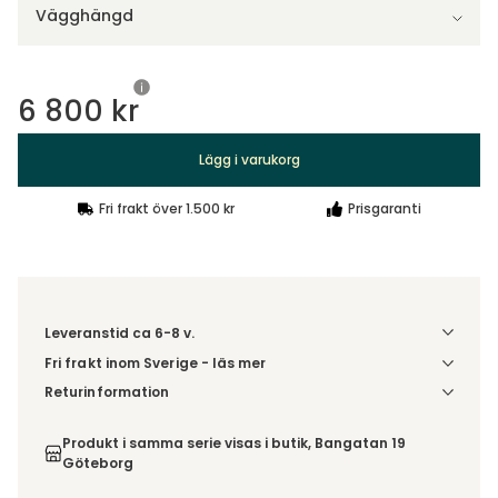
Vägghängd
6 800 kr
Lägg i varukorg
Fri frakt över 1.500 kr
Prisgaranti
Leveranstid ca 6-8 v.
Fri frakt inom Sverige - läs mer
Denna vara skickas till ett ombud. Du väljer själv i kassan
Returinformation
vilket DHL eller PostNord ombud du önskar få din leverans
Du beställer produkten efter dina val och omfattas därför
till. Du blir aviserad när din order finns att hämta. Beställs
inte av ångerrätten.
Produkt i samma serie visas i butik, Bangatan 19
varan ihop med andra produkter skickas hela ordern
Göteborg
tillsammans med samma fraktalternativ.