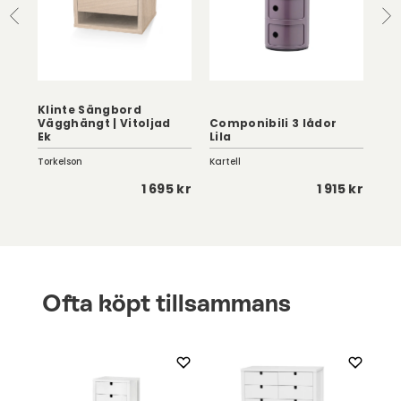
Klinte Sängbord
Vägghängt | Vitoljad
Componibili 3 lådor
Ek
Lila
Ve
Torkelson
Kartell
Kris
0 kr
1 695 kr
1 915 kr
Ofta köpt tillsammans