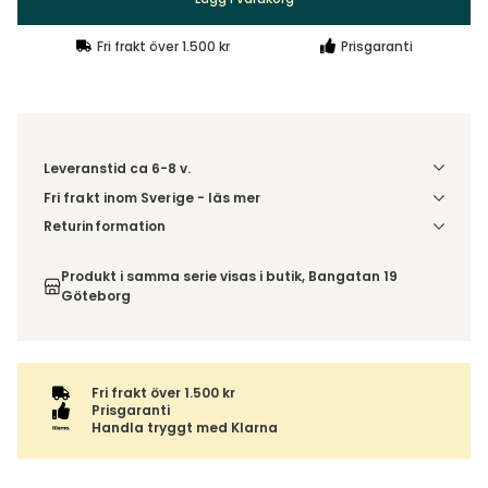
Fri frakt över 1.500 kr
Prisgaranti
Leveranstid ca 6-8 v.
Fri frakt inom Sverige - läs mer
Denna vara skickas till din port/tomtgräns. Innan leverans
Returinformation
blir du aviserad om vilken tidpunkt leveransen beräknas.
Du beställer produkten efter dina val och omfattas därför
Beställs varan ihop med andra produkter skickas hela
inte av ångerrätten.
Produkt i samma serie visas i butik, Bangatan 19
ordern tillsammans.
Göteborg
Fri frakt över 1.500 kr
Prisgaranti
Handla tryggt med Klarna