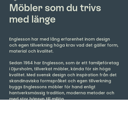
Möbler som du trivs
med länge
Englesson har med lång erfarenhet inom design
och egen tillverkning höga krav vad det gäller form,
material och kvalitet.
Sedan 1964 har Englesson, som är ett familjeföretag
i Djursholm, tillverkat möbler, kända för sin höga
kvalitet. Med svensk design och inspiration från det
skandinaviska formspråket och egen tillverkning
byggs Englessons möbler för hand enligt
hantverksmässig tradition, moderna metoder och
med stor hänsyn till miljön.
Englessons möbelfabrik är en av Europas
modernaste med lokaler på 14 000 m2
(Kvalitetscertifierad enligt ISO-9001 och utnämnt till