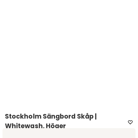
Stockholm Sängbord Skåp |
Whitewash, Höger
Varumärke
:
Englesson