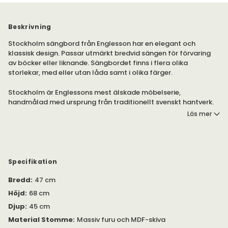
Beskrivning
Stockholm sängbord från Englesson har en elegant och
klassisk design. Passar utmärkt bredvid sängen för förvaring
av böcker eller liknande. Sängbordet finns i flera olika
storlekar, med eller utan låda samt i olika färger.
Stockholm är Englessons mest älskade möbelserie,
handmålad med ursprung från traditionellt svenskt hantverk.
Rena linjer med fin balans mellan då och nu.
Läs mer
Whitewash (WW)
Produkterna är handmålade med två lager vattenbaserad
grundfärg. Extra skyddslack på toppskivor.
Specifikation
Black (B)
Bredd
:
47 cm
Produkterna är handmålade i svart halvmatt lackfärg. Extra
skyddslack på toppskivor.
Höjd
:
68 cm
Djup
:
45 cm
I samma serie finns bland annat byråer, garderober, stolar och
matbord som hittas under egen produkt.
Material Stomme
:
Massiv furu och MDF-skiva