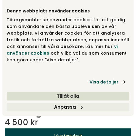
Denna webbplats använder cookies
Välj utförande
Med dörr Höger
Tibergsmobler.se använder cookies för att ge dig
som användare den bästa upplevelsen av vår
webbplats. Vi använder cookies för att analysera
Med dörr Höger
4 500 kr
trafik och förbättra webbplatsen, anpassa innehåll
och annonser till våra besökare. Läs mer hur
vi
använder cookies
och vilka val du som konsument
Small
kan göra under "Visa detaljer".
3 700 kr
Visa detaljer
Large
3 900 kr
Tillåt alla
Visa fler +2
Anpassa
4 500 kr
Lägg i varukorg