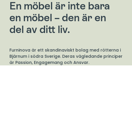
En möbel är inte bara
en möbel – den är en
del av ditt liv.
Furninova är ett skandinaviskt bolag med rötterna i
Bjärnum i södra Sverige. Deras vägledande principer
är Passion, Engagemang och Ansvar.
De tillverkar möbler med en bred internationell stil,
alltid med uppmärksamhet på detaljer. Alla deras
soffor och sängar gjorda av trä från ansvarsfullt
skogsbruk, FSC®-certifierade. Furninova har ett stort
urval av modeller som går att få i många olika
tyger och läder så du kan få den som passar bäst
för dig och ditt hem
För Furninova ska dina möbler inte bara vara en
möbel utan en del av ditt hem och vardag: en