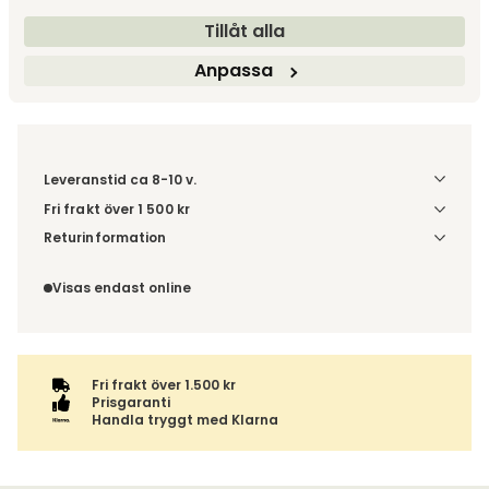
Gör dina val
Tillåt alla
Fri frakt över 1.500 kr
Prisgaranti
Anpassa
Leveranstid ca 8-10 v.
Fri frakt över 1 500 kr
Välj utförande via 'Gör dina val' för fraktinformation på din
Returinformation
kombination.
Du beställer produkten efter dina val och omfattas därför
inte av ångerrätten.
Visas endast online
Fri frakt över 1.500 kr
Prisgaranti
Handla tryggt med Klarna