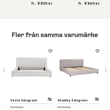
 kr
fr.
8 830 kr
fr.
8 940 kr
Fler från samma varumärke
No
Vesta Sängram
Shabby Sängram
me
Furninova
Furninova
Fur