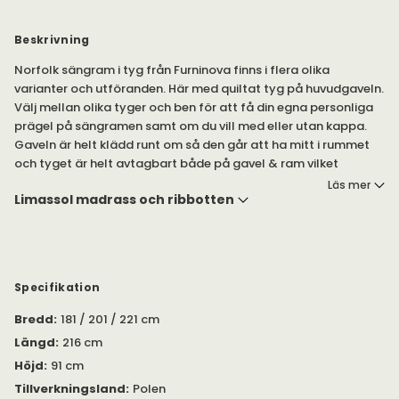
Beskrivning
Norfolk sängram i tyg från Furninova finns i flera olika
varianter och utföranden. Här med quiltat tyg på huvudgaveln.
Välj mellan olika tyger och ben för att få din egna personliga
prägel på sängramen samt om du vill med eller utan kappa.
Gaveln är helt klädd runt om så den går att ha mitt i rummet
och tyget är helt avtagbart både på gavel & ram vilket
möjliggör att man kan ta av och tvätta klädseln*
Läs mer
Limassol madrass och ribbotten
Finns i tre olika bäddmått 140x200, 160x200 samt 180x200 cm.
På bilden visas sängen i 160 cm. Ramhöjd 36/37 cm varav 13/14
cm ben. Sängen finns både som standard och med quiltat tyg
samt med eller utan kappa.
Observera!
Ribbotten och madrass säljs separat under tillval.
Specifikation
Vi rekommenderar Limassol madrass (med kallskum kring en
pocketmadrass) och en ribbotten. Passa också på att
Bredd
:
181 / 201 / 221 cm
komplettera med en härlig
bäddmadrass
.
Längd
:
216 cm
Höjd
:
91 cm
Klädsel är avtagbar vilket möjliggör att man kan ta av och
tvätta. *Tvättråd enligt instruktion beroende på vilket tyg man
Tillverkningsland
:
Polen