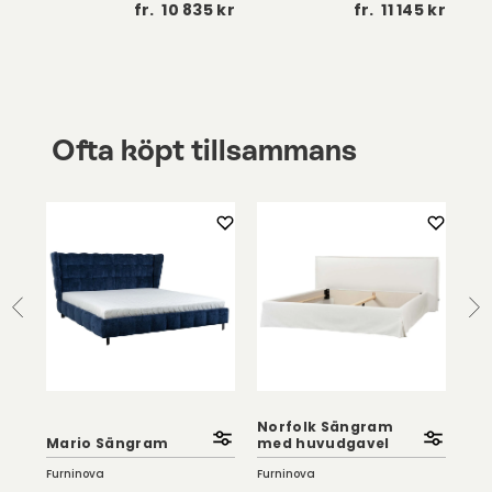
 kr
fr.
10 835 kr
fr.
11 145 kr
Ofta köpt tillsammans
Norfolk Sängram
Mario Sängram
med huvudgavel
Ne
Furninova
Furninova
Fur