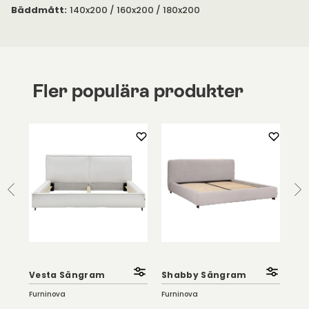
valt.
Bäddmått
:
140x200 / 160x200 / 180x200
Fler populära produkter
|
No
Vesta Sängram
Shabby Sängram
me
Furninova
Furninova
Fur