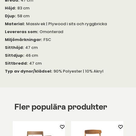
Bredd
:
47 cm
Tjocklek på ben:
Höjd
:
83 cm
Djup
:
58 cm
Nertill: 2,4x2,7 centimeter
Material
:
Massiv ek | Plywood i sits och ryggbricka
Upptill: 2,4x4,9 centimeter
Levereras som
:
Omonterad
Miljömärkningar
:
FSC
Sitthöjd
:
47 cm
Sittdjup
:
46 cm
Sittbredd
:
47 cm
Typ av dynor/klädsel
:
90% Polyester | 10% Akryl
Fler populära produkter