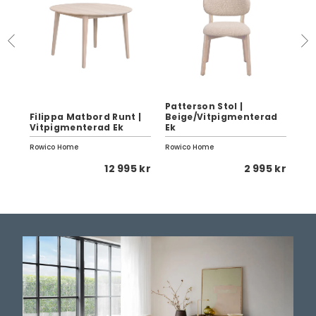
Patterson Stol |
Filippa Matbord Runt |
Beige/Vitpigmenterad
Me
Vitpigmenterad Ek
Ek
H50
Rowico Home
Rowico Home
Row
5 kr
12 995 kr
2 995 kr