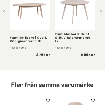
Yumi Matbord | Runt
Yumi Soffbord | Ovalt,
Ø115, Vitpigmenterad
CA
Vitpigmenterad Ek
Ek
Vit
Rowico Home
Rowico Home
Cas
7 kr
3 795 kr
5 995 kr
Fler från samma varumärke