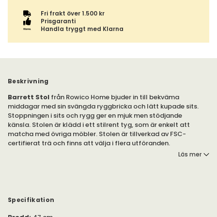
Fri frakt över 1.500 kr
Prisgaranti
Handla tryggt med Klarna
Beskrivning
Barrett Stol
från Rowico Home bjuder in till bekväma
middagar med sin svängda ryggbricka och lätt kupade sits.
Stoppningen i sits och rygg ger en mjuk men stödjande
känsla. Stolen är klädd i ett stilrent tyg, som är enkelt att
matcha med övriga möbler. Stolen är tillverkad av FSC-
certifierat trä och finns att välja i flera utföranden.
Läs mer
Observera! Stolen säljs i 2-pack.
Barrett från Rowico Home är tillverkad i FSC-certifierad massiv
ek med plywood i sits och ryggbricka. Stolen är klädd i ett
slitstarkt, stilfullt tyg (40 000 MD) som är lätt att kombinera
Specifikation
med andra möbler i matsalen.