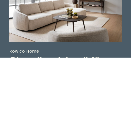
Rowico Home
Skandinavisk stil för
hemmets alla rum
Rowico Home har ett brett sortiment av trämöbler
som med sina olika serier och stilar tilltalar de allra
flesta, om man så gillar moderna eller klassiska
möbler. Välgjorda, vackra och praktiska är attribut
som kännetecknar möbler från Rowico Home. Och
de är dessutom mycket prisvärda.