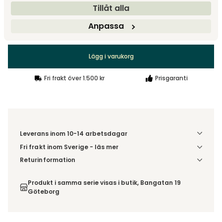
Tillåt alla
Anpassa
4 590 kr
Säljs endast i 2 pack.
Lägg i varukorg
Fri frakt över 1.500 kr
Prisgaranti
Leverans inom 10-14 arbetsdagar
Fri frakt inom Sverige - läs mer
Denna vara skickas till ett ombud. Du väljer själv i kassan
Returinformation
vilket DHL eller PostNord ombud du önskar få din leverans
Du har 14 dagars ångerrätt från den dag du tog emot din
till. Du blir aviserad när din order finns att hämta. Beställs
order, enligt
distansavtalslagen.
Produkt i samma serie visas i butik, Bangatan 19
varan ihop med andra produkter skickas hela ordern
Göteborg
tillsammans med samma fraktalternativ.