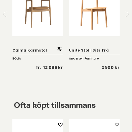
Uni
Calma Karmstol
Unite Stol | Sits Trä
Ko
BOLIA
Andersen Furniture
And
5 kr
fr.
12 085 kr
2 900 kr
Ofta köpt tillsammans