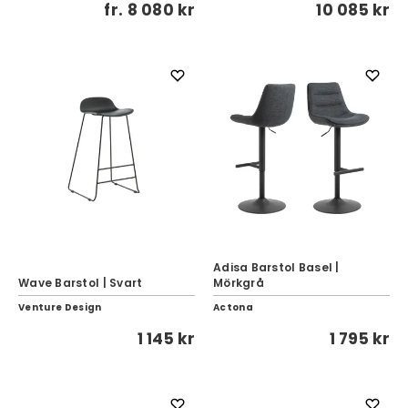
fr.
8 080 kr
10 085 kr
Adisa Barstol Basel |
Wave Barstol | Svart
Mörkgrå
Venture Design
Actona
1 145 kr
1 795 kr