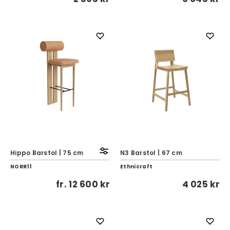
Hippo Barstol | 75 cm
N3 Barstol | 67 cm
NORR11
Ethnicraft
fr.
12 600 kr
4 025 kr