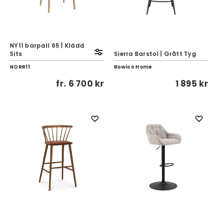
NY11 barpall 65 | Klädd
Sits
Sierra Barstol | Grått Tyg
NORR11
Rowico Home
fr.
6 700 kr
1 895 kr