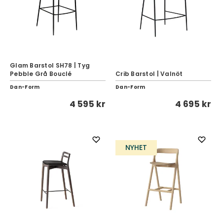
Glam Barstol SH78 | Tyg
Pebble Grå Bouclé
Crib Barstol | Valnöt
Dan-Form
Dan-Form
4 595 kr
4 695 kr
NYHET