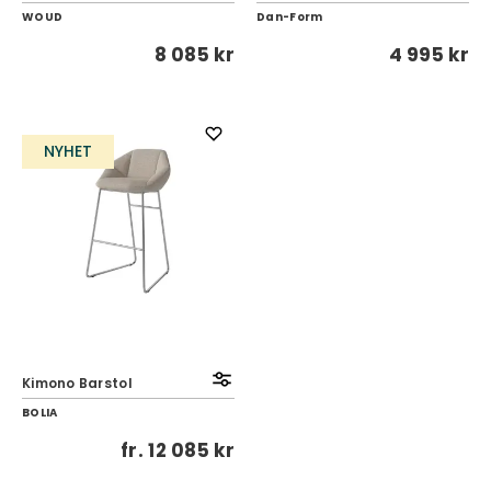
WOUD
Dan-Form
8 085 kr
4 995 kr
NYHET
Kimono Barstol
BOLIA
fr.
12 085 kr