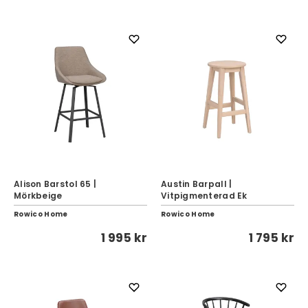
Alison Barstol 65 |
Austin Barpall |
Mörkbeige
Vitpigmenterad Ek
Rowico Home
Rowico Home
1 995 kr
1 795 kr