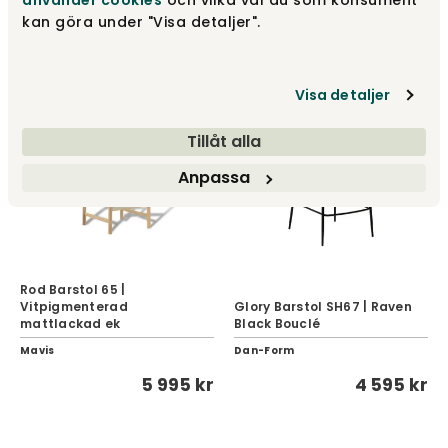
använder cookies
och vilka val du som konsument
kan göra under "Visa detaljer".
fr.
15 385 kr
fr.
3 055 kr
Visa detaljer
Tillåt alla
Anpassa
Rod Barstol 65 |
Vitpigmenterad
Glory Barstol SH67 | Raven
mattlackad ek
Black Bouclé
Mavis
Dan-Form
5 995 kr
4 595 kr