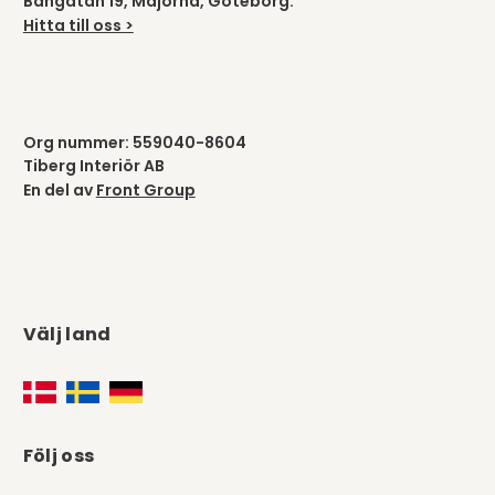
Bangatan 19, Majorna, Göteborg.
Hitta till oss >
Org nummer: 559040-8604
Tiberg Interiör AB
En del av
Front Group
Välj land
Följ oss