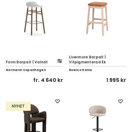
Livermore Barpall |
Form Barpall | Valnöt
Vitpigmenterad Ek
Normann Copenhagen
Rowico Home
fr.
4 640 kr
1 995 kr
NYHET