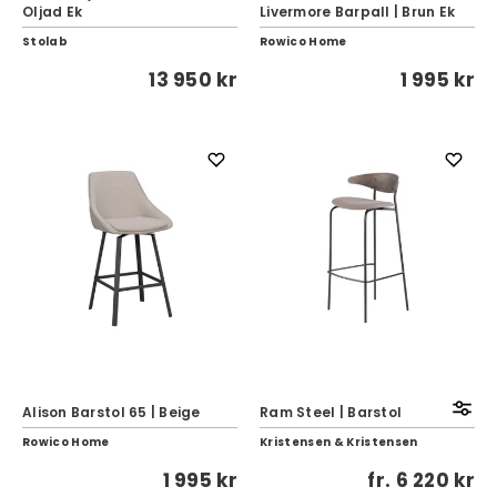
Oljad Ek
Livermore Barpall | Brun Ek
Stolab
Rowico Home
13 950 kr
1 995 kr
Alison Barstol 65 | Beige
Ram Steel | Barstol
Rowico Home
Kristensen & Kristensen
1 995 kr
fr.
6 220 kr