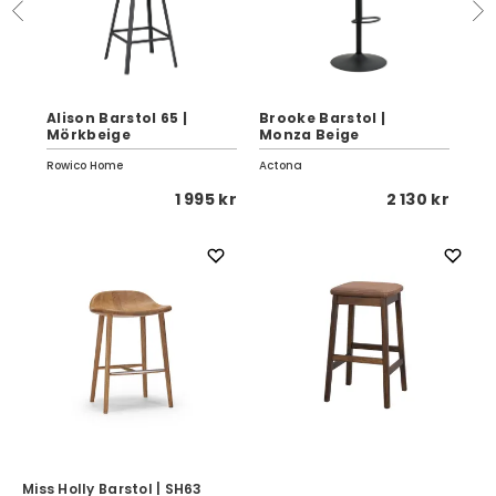
Alison Barstol 65 |
Brooke Barstol |
Liv
Mörkbeige
Monza Beige
Vi
Rowico Home
Actona
Row
 kr
1 995 kr
2 130 kr
Miss Holly Barstol | SH63