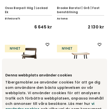
Osso Barpall Hög | Lackad
Brooke Barstol | Grå | Fast
Ek
benställning
Ethnicraft
Actona
6 645 kr
2 130 kr
NYHET
NYHET
Denna webbplats använder cookies
Tibergsmobler.se använder cookies för att ge dig
som användare den bästa upplevelsen av vår
webbplats. Vi använder cookies för att analysera
trafik och förbättra webbplatsen, anpassa innehåll
Fenri Barstol | Klädd sits
HC2 Barpall
och annonser till våra besökare. Läs mer hur
vi
BOLIA
Andersen Furniture