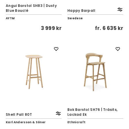
Angui Barstol SH83 | Dusty
Blue Bouclé
Happy Barpall
AYTM
Swedese
3 999 kr
fr.
6 635 kr
Bok Barstol SH76 | Träsits,
Shell Pall 80T
Lackad Ek
Karl Andersson & Söner
Ethnicraft