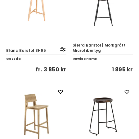
Sierra Barstol | Mörkgrått
Blanc Barstol SH65
Microfibertyg
Gazzda
Rowico Home
fr.
3 850 kr
1 895 kr