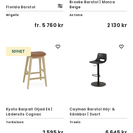
Brooke Barstol | Monza
Florida Barstol
Beige
Wigells
Actona
fr.
5 760 kr
2 130 kr
NYHET
Kyoto Barpall Oljad Ek |
Cayman Barstol Höj- &
Lädersits Cognac
Sänkbar | Svart
Torkelson
Troels
2 595 kr
6 645 kr