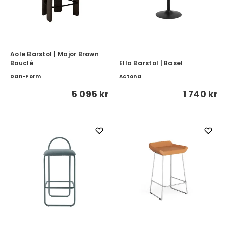
Aole Barstol | Major Brown
Bouclé
Ella Barstol | Basel
Dan-Form
Actona
5 095 kr
1 740 kr