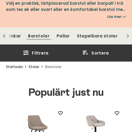
Välj en praktisk, lättplacerad barstol eller barpall i trä
som tex ek eller svart eller en komfortabel barstol med
ryggstöd med stoppad sits som du kan välja i olika
Läs mer
tyger & färger, hög ca 72-74 cm eller låg, ca 63-65 cm
 & Bänkar
Barstolar
Pallar
Stapelbara stolar
St
Filtrera
Sortera
Startsida
Stolar
Barstolar
Populärt just nu