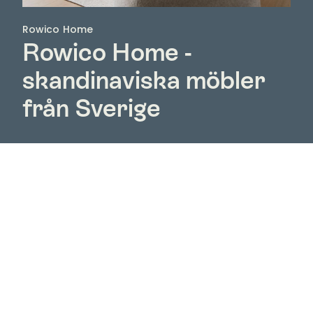
Rowico Home
Rowico Home -
skandinaviska möbler
från Sverige
Upptäck Rowico Home hos Nordic Room – ett
svenskt möbelvarumärke med skandinavisk design,
naturliga material och möbler skapade för ett hem
att leva i. Hos oss hittar du hela Rowico Homes
sortiment med bland annat matbord, stolar, soffor,
fåtöljer, soffbord, förvaringsmöbler och möbler för
sovrummet.
Rowico Home kombinerar funktion, komfort och ett
tidlöst formspråk som gör möblerna enkla att
använda i både moderna och klassiska hem.