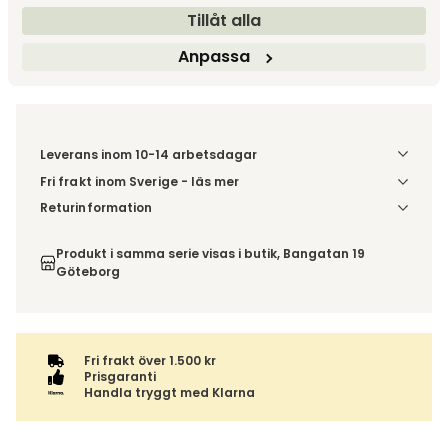
Tillåt alla
Fri frakt över 1.500 kr
Prisgaranti
Anpassa
Leverans inom 10-14 arbetsdagar
Fri frakt inom Sverige - läs mer
Denna vara skickas till ett ombud. Du väljer själv i kassan
Returinformation
vilket DHL eller PostNord ombud du önskar få din leverans
Du har 14 dagars ångerrätt från den dag du tog emot din
till. Du blir aviserad när din order finns att hämta. Beställs
order, enligt
distansavtalslagen.
Produkt i samma serie visas i butik, Bangatan 19
varan ihop med andra produkter skickas hela ordern
Göteborg
tillsammans med samma fraktalternativ.
Fri frakt över 1.500 kr
Prisgaranti
Handla tryggt med Klarna