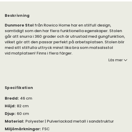
Beskrivning
Dunmore Stol
från Rowico Home har en stilfull design,
samtidigt som den har flera funktionella egenskaper. Stolen
går att snurra i 360 grader och är utrustad med gungfunktion,
vilket gör att den passar perfekt på arbetsplatsen. Stolen blir
med sitt stilfulla uttryck minst lika bra som matsalsstol
vid matplatsen! Finns i flera färger.
Läs mer
Säljs i 2-pack.
Stolen Dunmore har en skön sittkomfort med stoppad sits i
polyeter. Snurrfoten är tillverkad i pulverlackad metall med
sandstruktur. Snurr-, retur- och gungfunktion.
Specifikation
Bredd
:
46 cm
Höjd
:
82 cm
Djup
:
60 cm
Material
:
Polyester | Pulverlackad metall i sandstruktur
Miljömärkningar
:
FSC