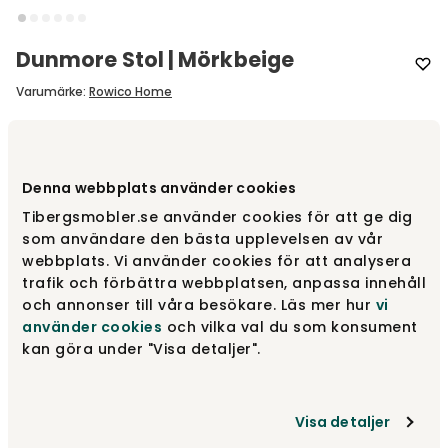
Dunmore Stol | Mörkbeige
Varumärke
:
Rowico Home
Välj färg
Mörkbeige
Denna webbplats använder cookies
Mörkbeige
2 195 kr
Tibergsmobler.se använder cookies för att ge dig
som användare den bästa upplevelsen av vår
webbplats. Vi använder cookies för att analysera
trafik och förbättra webbplatsen, anpassa innehåll
Ljusbeige
2 195 kr
och annonser till våra besökare. Läs mer hur
vi
använder cookies
och vilka val du som konsument
kan göra under "Visa detaljer".
4 390 kr
Säljs endast i 2 pack.
Visa detaljer
Lägg i varukorg