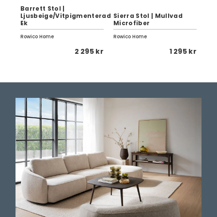
Barrett Stol |
Ljusbeige/Vitpigmenterad
Sierra Stol | Mullvad
Ali
Ek
Microfiber
Be
Rowico Home
Rowico Home
Row
 kr
2 295 kr
1 295 kr