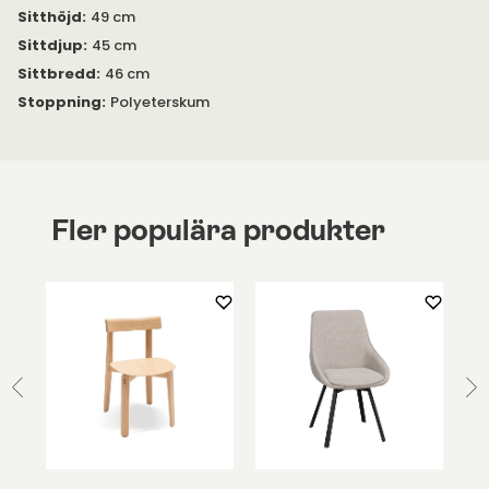
Sitthöjd
:
49 cm
Sittdjup
:
45 cm
Sittbredd
:
46 cm
Stoppning
:
Polyeterskum
Fler populära produkter