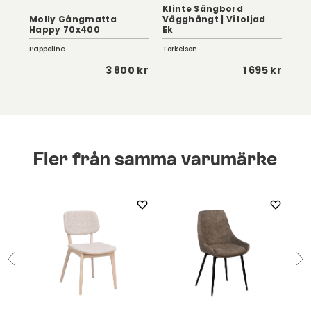
Klinte Sängbord
Molly Gångmatta
Vägghängt | Vitoljad
Happy 70x400
Ek
Hav
Pappelina
Torkelson
NIN
 kr
3 800 kr
1 695 kr
Fler från samma varumärke