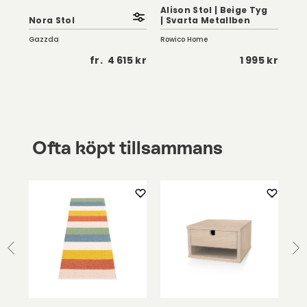
Alison Stol | Beige Tyg
Ali
ue
Nora Stol
| Svarta Metallben
Tyg
Gazzda
Rowico Home
Row
 kr
fr.
4 615 kr
1 995 kr
Ofta köpt tillsammans