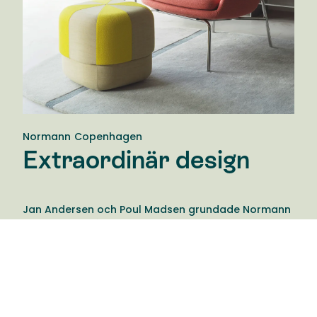
Normann Copenhagen
Extraordinär design
Jan Andersen och Poul Madsen grundade Normann
Copenhagen år 1999. Visionen är att skapa
originella, innovativa produkter med simpel och
samtida design. De utmanar det konventionella
tänkandet med god design, genom att göra det
som är ordinärt till extraordinärt.