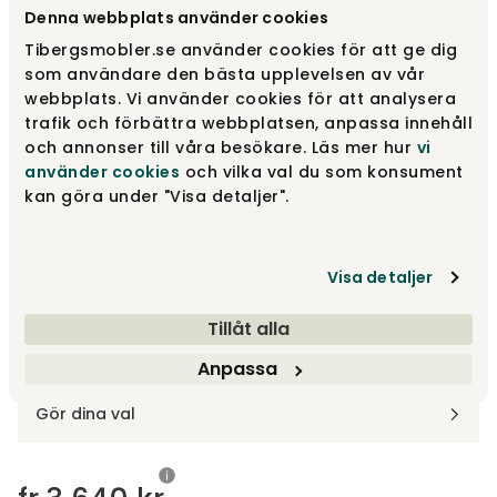
Välj typ av ben
Svart ek
Denna webbplats använder cookies
Tibergsmobler.se använder cookies för att ge dig
Svart ek
fr.
3 640 kr
som användare den bästa upplevelsen av vår
webbplats. Vi använder cookies för att analysera
trafik och förbättra webbplatsen, anpassa innehåll
och annonser till våra besökare. Läs mer hur
vi
Stål | Samma färg som skal
fr.
3 285 kr
använder cookies
och vilka val du som konsument
kan göra under "Visa detaljer".
Krom
fr.
3 285 kr
Visa detaljer
Visa fler +3
Tillåt alla
Anpassa
Designa själv
Gör dina val