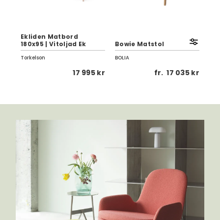
80
Ekliden Matbord
Spl
180x95 | Vitoljad Ek
Bowie Matstol
Ma
Torkelson
BOLIA
Dan
 kr
17 995 kr
fr.
17 035 kr