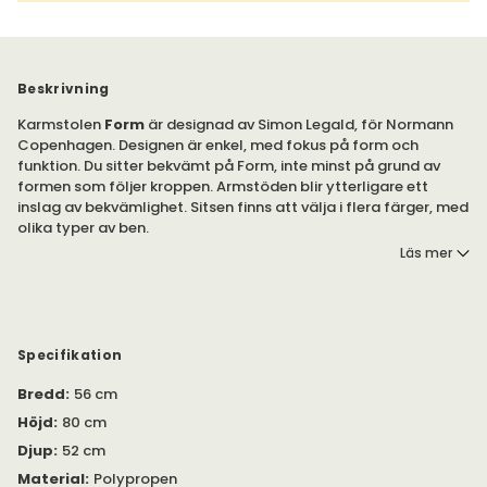
Beskrivning
Karmstolen
Form
är designad av Simon Legald, för Normann
Copenhagen. Designen är enkel, med fokus på form och
funktion. Du sitter bekvämt på Form, inte minst på grund av
formen som följer kroppen. Armstöden blir ytterligare ett
inslag av bekvämlighet. Sitsen finns att välja i flera färger, med
olika typer av ben.
Läs mer
Karmstolen fick utmärkelserna IF Product Design Award och
German Design Award år 2016.
Benställningen finns att välja i olika material, i olika
utföranden. Benställningen tillverkad av stål kommer i samma
Specifikation
färg som sitsen.
Bredd
:
56 cm
Serien består, bland annat, av bord och stolar.
Höjd
:
80 cm
Djup
:
52 cm
Material
:
Polypropen