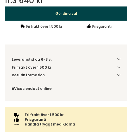
fr.
3 640 kr
Gör dina val
Fri frakt över 1.500 kr
Prisgaranti
Leveranstid ca 6-8 v.
Fri frakt över 1 500 kr
Välj utförande via 'Gör dina val' för fraktinformation på din
Returinformation
kombination.
Du beställer produkten efter dina val och omfattas därför
inte av ångerrätten.
Visas endast online
Fri frakt över 1.500 kr
Prisgaranti
Handla tryggt med Klarna