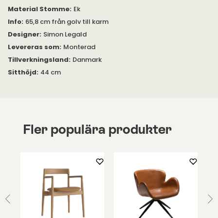
Material Stomme
:
Ek
Info
:
65,8 cm från golv till karm
Designer
:
Simon Legald
Levereras som
:
Monterad
Tillverkningsland
:
Danmark
Sitthöjd
:
44 cm
Fler populära produkter