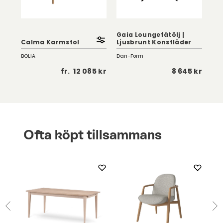
|
Gaia Loungefåtölj |
Calma Karmstol
Ljusbrunt Konstläder
Car
BOLIA
Dan-Form
Row
 kr
fr.
12 085 kr
8 645 kr
Ofta köpt tillsammans