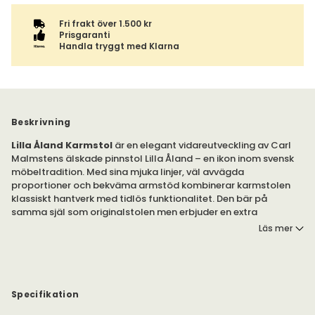
Fri frakt över 1.500 kr
Prisgaranti
Handla tryggt med Klarna
Beskrivning
Lilla Åland Karmstol
är en elegant vidareutveckling av Carl
Malmstens älskade pinnstol Lilla Åland – en ikon inom svensk
möbeltradition. Med sina mjuka linjer, väl avvägda
proportioner och bekväma armstöd kombinerar karmstolen
klassiskt hantverk med tidlös funktionalitet. Den bär på
samma själ som originalstolen men erbjuder en extra
dimension av komfort och närvaro runt matbordet.
Läs mer
Som en äkta designklassiker lyfter Lilla Åland Karmstol varje
miljö, från moderna hem till traditionella interiörer. Den
tillverkas i massiv ek eller björk och finns i flera noggrant
utvalda behandlingar och färger – vilket gör det enkelt att
Specifikation
skapa en personlig och hållbar möbel som håller i