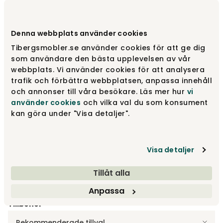
Varumärke
:
Stolab
Denna webbplats använder cookies
Välj utförande
Ek | Skogstjärn 56
Tibergsmobler.se använder cookies för att ge dig
som användare den bästa upplevelsen av vår
Ek | Skogstjärn 56
webbplats. Vi använder cookies för att analysera
7 990 kr
trafik och förbättra webbplatsen, anpassa innehåll
och annonser till våra besökare. Läs mer hur
vi
använder cookies
och vilka val du som konsument
Björk | Ingefära 40
kan göra under "Visa detaljer".
6 790 kr
Visa detaljer
Björk | Toffee Coffee 48
6 790 kr
Tillåt alla
Visa fler +20
Anpassa
Tillbehör
Rekommenderade tillval