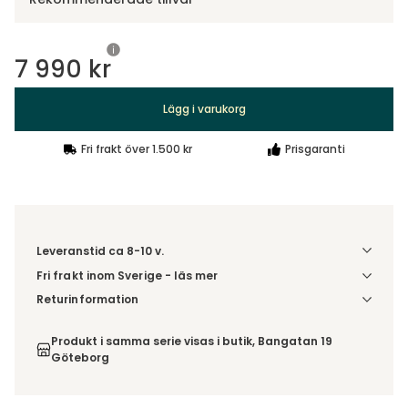
7 990 kr
Lägg i varukorg
Fri frakt över 1.500 kr
Prisgaranti
Leveranstid ca 8-10 v.
Fri frakt inom Sverige - läs mer
Denna vara skickas till din port/tomtgräns. Innan leverans
Returinformation
blir du aviserad om vilken tidpunkt leveransen beräknas.
Du beställer produkten efter dina val och omfattas därför
Beställs varan ihop med andra produkter skickas hela
inte av ångerrätten.
Produkt i samma serie visas i butik, Bangatan 19
ordern tillsammans.
Göteborg