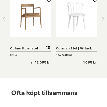
Sm
Han
e
Calma Karmstol
Carmen Stol | Vitlack
Ma
BOLIA
Rowico Home
Sto
 kr
fr.
12 085 kr
1 095 kr
Ofta köpt tillsammans