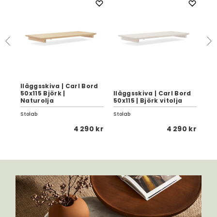
Iläggsskiva | Carl Bord
50x115 Björk |
Iläggsskiva | Carl Bord
Pin
Naturolja
50x115 | Björk vitolja
Na
Stolab
Stolab
Sto
5 kr
4 290 kr
4 290 kr