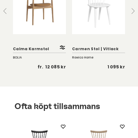
Lil
e
Calma Karmstol
Carmen Stol | Vitlack
Ek
BOLIA
Rowico Home
Sto
 kr
fr.
12 085 kr
1 095 kr
Ofta köpt tillsammans