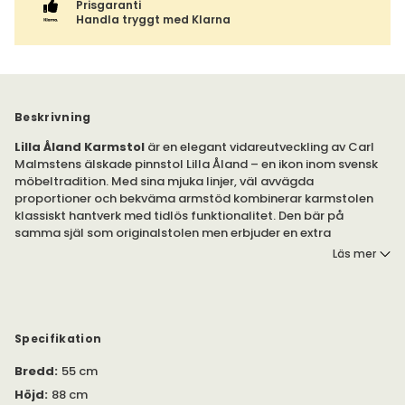
Prisgaranti
Handla tryggt med Klarna
Beskrivning
Lilla Åland Karmstol
är en elegant vidareutveckling av Carl
Malmstens älskade pinnstol Lilla Åland – en ikon inom svensk
möbeltradition. Med sina mjuka linjer, väl avvägda
proportioner och bekväma armstöd kombinerar karmstolen
klassiskt hantverk med tidlös funktionalitet. Den bär på
samma själ som originalstolen men erbjuder en extra
dimension av komfort och närvaro runt matbordet.
Läs mer
Som en äkta designklassiker lyfter Lilla Åland Karmstol varje
miljö, från moderna hem till traditionella interiörer. Den
tillverkas i massiv ek eller björk och finns i flera noggrant
utvalda behandlingar och färger – vilket gör det enkelt att
Specifikation
skapa en personlig och hållbar möbel som håller i
generationer.
Bredd
:
55 cm
Höjd
:
88 cm