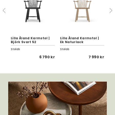
Lil
Lilla Åland Karmstol |
Lilla Åland Karmstol |
Bjö
Björk Svart 52
Ek Naturlack
Sä
Stolab
Stolab
Sto
5 kr
6 790 kr
7 990 kr