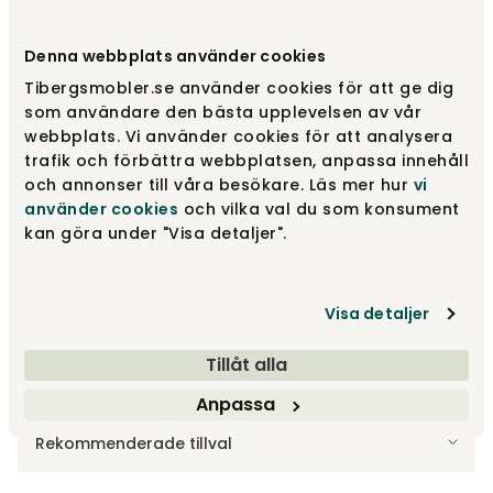
Välj utförande
Ek | Oljad
Denna webbplats använder cookies
Tibergsmobler.se använder cookies för att ge dig
Ek | Oljad
7 990 kr
som användare den bästa upplevelsen av vår
webbplats. Vi använder cookies för att analysera
trafik och förbättra webbplatsen, anpassa innehåll
och annonser till våra besökare. Läs mer hur
vi
Björk | Ingefära 40
6 790 kr
använder cookies
och vilka val du som konsument
kan göra under "Visa detaljer".
Björk | Toffee Coffee 48
6 790 kr
Visa detaljer
Visa fler +20
Tillåt alla
Anpassa
Tillbehör
Rekommenderade tillval