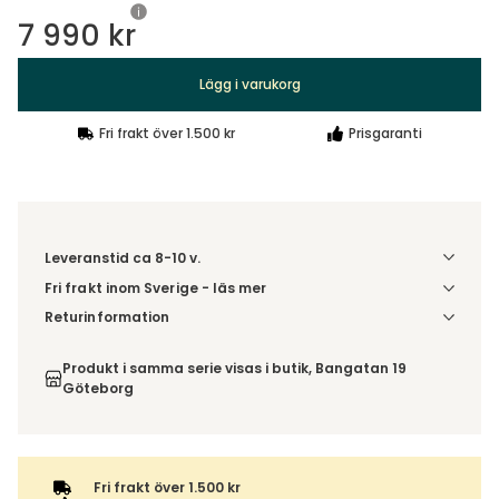
7 990 kr
Lägg i varukorg
Fri frakt över 1.500 kr
Prisgaranti
Leveranstid ca 8-10 v.
Fri frakt inom Sverige - läs mer
Denna vara skickas till din port/tomtgräns. Innan leverans
Returinformation
blir du aviserad om vilken tidpunkt leveransen beräknas.
Du beställer produkten efter dina val och omfattas därför
Beställs varan ihop med andra produkter skickas hela
inte av ångerrätten.
Produkt i samma serie visas i butik, Bangatan 19
ordern tillsammans.
Göteborg
Fri frakt över 1.500 kr