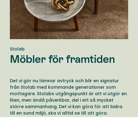
Stolab
Möbler för framtiden
Det vi gör nu lämnar avtryck och blir en signatur
från Stolab med kommande generationer som
mottagare. Stolabs utgångspunkt är att vi utgör en
liten, men ändå påverkbar, del i ett så mycket
större sammanhang. Det vi kan göra för att bidra
till en sund miljö, ska vi alltid se till att göra.
Därför tänker Stolab till en extra gång när de fattar
beslut och har möjlighet att göra vårt avtryck till