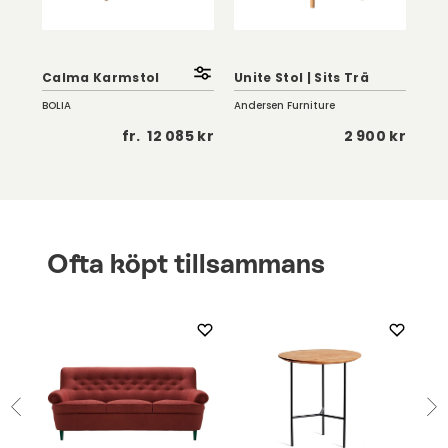
ad
Uni
Calma Karmstol
Unite Stol | Sits Trä
Ko
BOLIA
Andersen Furniture
And
5 kr
fr.
12 085 kr
2 900 kr
Ofta köpt tillsammans