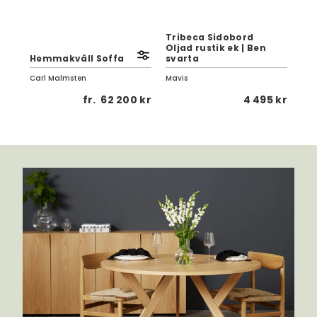
Tribeca Sidobord
Oljad rustik ek | Ben
Le
Hemmakväll Soffa
svarta
70x
Carl Malmsten
Mavis
Pap
 kr
fr.
62 200 kr
4 495 kr