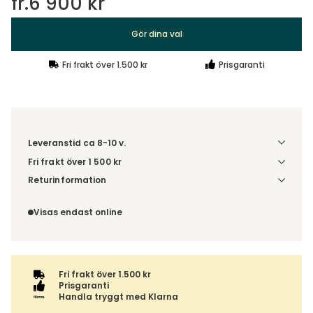
fr.
6 900 kr
Gör dina val
Fri frakt över 1.500 kr
Prisgaranti
Leveranstid ca 8-10 v.
Fri frakt över 1 500 kr
Välj utförande via 'Gör dina val' för fraktinformation på din
Returinformation
kombination.
Du beställer produkten efter dina val och omfattas därför
inte av ångerrätten.
Visas endast online
Fri frakt över 1.500 kr
Prisgaranti
Handla tryggt med Klarna