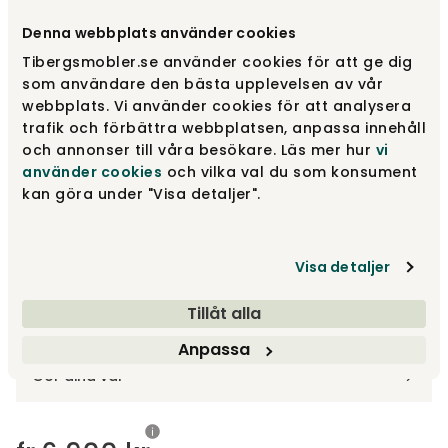
Välj höjd
KAZ P45 | Höjd 45 cm
Denna webbplats använder cookies
Tibergsmobler.se använder cookies för att ge dig
KAZ P45 | Höjd 45 cm
fr.
6 900 kr
som användare den bästa upplevelsen av vår
webbplats. Vi använder cookies för att analysera
trafik och förbättra webbplatsen, anpassa innehåll
och annonser till våra besökare. Läs mer hur
vi
KAZ P65 | Höjd 65 cm
fr.
7 440 kr
använder cookies
och vilka val du som konsument
kan göra under "Visa detaljer".
KAZ P80 | Höjd 80 cm
fr.
7 670 kr
Visa detaljer
Tillåt alla
Designa själv
Anpassa
Gör dina val