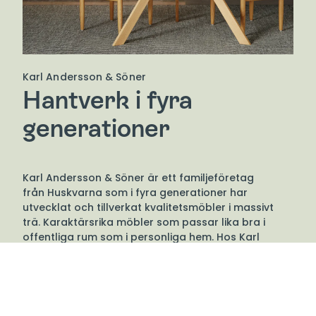
Karl Andersson & Söner
Hantverk i fyra
generationer
Karl Andersson & Söner är ett familjeföretag
från Huskvarna som i fyra generationer har
utvecklat och tillverkat kvalitetsmöbler i massivt
trä. Karaktärsrika möbler som passar lika bra i
offentliga rum som i personliga hem. Hos Karl
Andersson finner du dels klassiska möbelserier som
tillverkats i decennier, dels nydesignade möbler
med varierande formspråk. Gemensamt för dem är
att de är svenska klassiker av högsta kvalitet som
håller för generationers slit och påverkan.