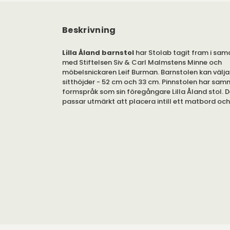
Beskrivning
Lilla Åland barnstol
har Stolab tagit fram i sam
med Stiftelsen Siv & Carl Malmstens Minne och
möbelsnickaren Leif Burman. Barnstolen kan väljas
sitthöjder - 52 cm och 33 cm. Pinnstolen har sa
formspråk som sin föregångare Lilla Åland stol. 
passar utmärkt att placera intill ett matbord oc
stolen i ett barn- eller lekrum.
Barnstolen Lilla Åland kan väljas i flera olika vack
Barnstolen Lilla Åland är en tidlös och omsorgsfu
stol som uppskattas av både barn och vuxna. Med 
formspråk, inspirerat av Carl Malmstens älskade d
en harmonisk del av hemmet oavsett inredningsst
lika bra vid matbordet som i barnrummet och ska
plats för de små i familjens vardag.
För en enhetlig och elegant helhet kan barnstol
med Lilla Åland stol och karmstol – ett klassis