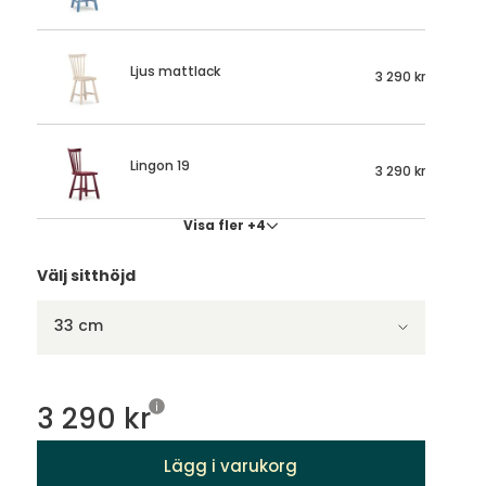
Ljus mattlack
3 290 kr
Lingon 19
3 290 kr
Visa fler +4
Välj sitthöjd
33 cm
3 290 kr
Lägg i varukorg