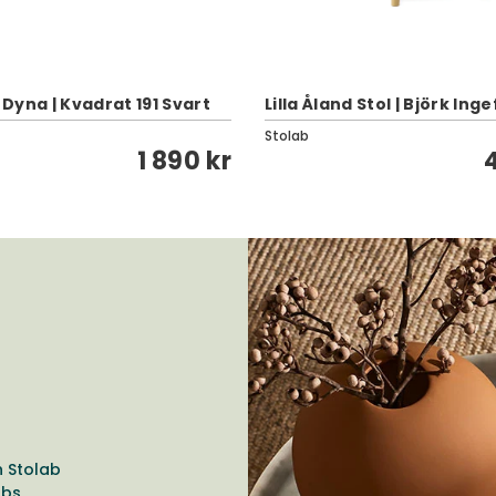
d Dyna | Kvadrat 191 Svart
Lilla Åland Stol | Björk Ing
Stolab
1 890 kr
n Stolab
abs