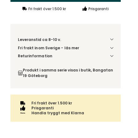
Fri frakt över 1.500 kr
Prisgaranti
Leveranstid ca 8-10 v.
Fri frakt inom Sverige - läs mer
Denna vara skickas till ett ombud. Du väljer själv i
Returinformation
kassan vilket DHL eller PostNord ombud du önskar
Du beställer produkten efter dina val och
få din leverans till. Du blir aviserad när din order
omfattas därför inte av ångerrätten.
Produkt i samma serie visas i butik, Bangatan
finns att hämta. Beställs varan ihop med andra
19 Göteborg
produkter skickas hela ordern tillsammans med
samma fraktalternativ.
Fri frakt över 1.500 kr
Prisgaranti
Handla tryggt med Klarna