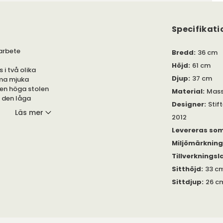
Specifikati
arbete
Bredd
:
36 cm
Höjd
:
61 cm
 i två olika
Djup
:
37 cm
mma mjuka
Den höga stolen
Material
:
Mass
h den låga
Designer
:
Stif
Läs mer
2012
ra färger.
Levereras so
Miljömärknin
llt utformad
sitt klassiska
Tillverkningsl
esign, blir den
Sitthöjd
:
33 c
il. Den passar
Sittdjup
:
26 c
par en naturlig
en kombineras
kt möbelmöte som