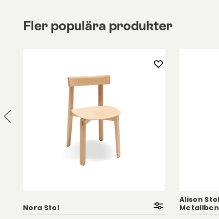
håller i generationer. Lilla Åland barnstol är tillve
björk och erbjuds i flera vackra färger och ytbehan
Fler populära produkter
gör det enkelt att hitta en variant som passar just
Alison Sto
Nora Stol
Metallben