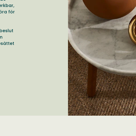
erkbar,
öra för
 beslut
om
esättet