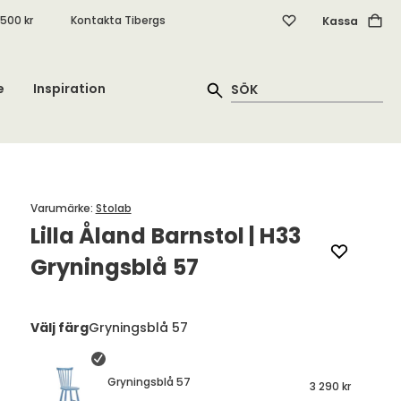
.500 kr
Kontakta Tibergs
Kassa
e
Inspiration
Varumärke
:
Stolab
Lilla Åland Barnstol | H33
Gryningsblå 57
Välj färg
Gryningsblå 57
Gryningsblå 57
3 290 kr