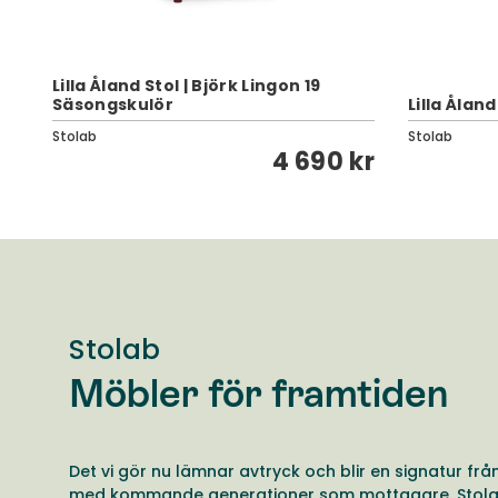
Lilla Åland Stol | Björk Lingon 19
Säsongskulör
Lilla Ålan
Stolab
Stolab
kr
4 690 kr
Stolab
Möbler för framtiden
Det vi gör nu lämnar avtryck och blir en signatur frå
med kommande generationer som mottagare. Stol