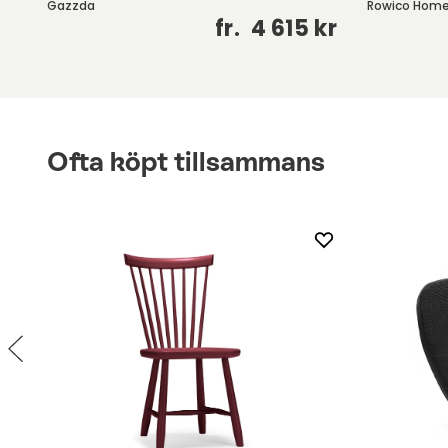
Gazzda
Rowico Hom
kr
fr.
4 615 kr
Ofta köpt tillsammans