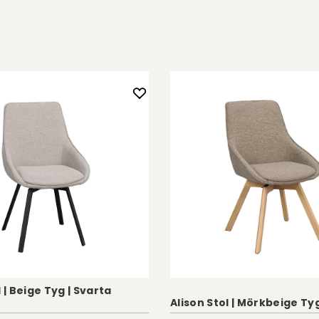
rkad i massiv
dlingar, vilket
 ditt hem.
l | Beige Tyg | Svarta
Alison Stol | Mörkbeige Ty