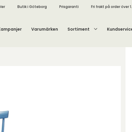
ler
Butik i Göteborg
Prisgaranti
Fri frakt på order över 1
Kampanjer
Varumärken
Sortiment
Kundservic