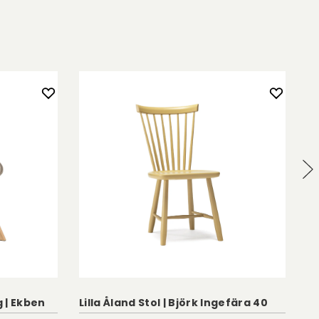
Sm
g | Ekben
Lilla Åland Stol | Björk Ingefära 40
C