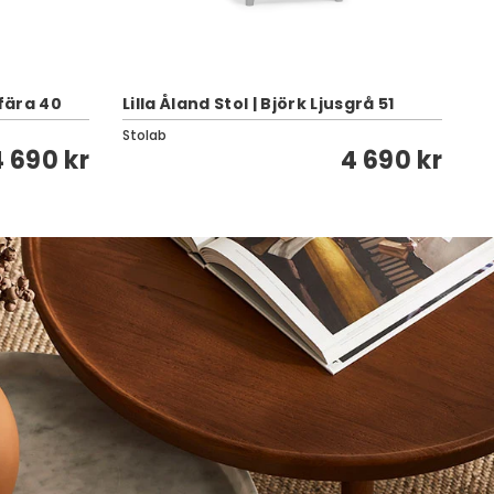
efära 40
Lilla Åland Stol | Björk Ljusgrå 51
Li
Stolab
St
4 690 kr
4 690 kr