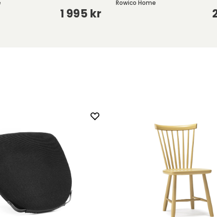
e
Rowico Home
1 995 kr