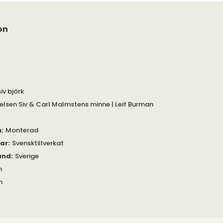
on
iv björk
telsen Siv & Carl Malmstens minne | Leif Burman
m
:
Monterad
gar
:
Svensktillverkat
and
:
Sverige
m
m