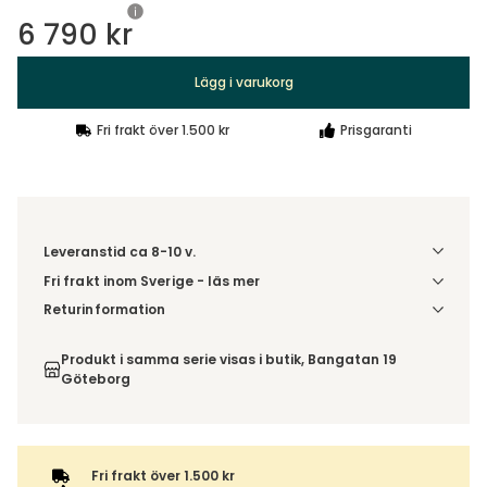
6 790 kr
Lägg i varukorg
Fri frakt över 1.500 kr
Prisgaranti
Leveranstid ca 8-10 v.
Fri frakt inom Sverige - läs mer
Denna vara skickas till din port/tomtgräns. Innan leverans
Returinformation
blir du aviserad om vilken tidpunkt leveransen beräknas.
Du beställer produkten efter dina val och omfattas därför
Beställs varan ihop med andra produkter skickas hela
inte av ångerrätten.
Produkt i samma serie visas i butik, Bangatan 19
ordern tillsammans.
Göteborg
Fri frakt över 1.500 kr