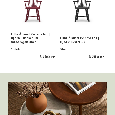
Lilla Åland Karmstol |
Björk Lingon 19
Lilla Åland Karmstol |
Lil
Säsongskulör
Björk Svart 52
Olj
Stolab
Stolab
Sto
5 kr
6 790 kr
6 790 kr