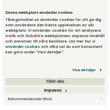
Välj utförande
Björk | Lavar 55
Denna webbplats använder cookies
Tibergsmobler.se använder cookies för att ge dig
Björk | Lavar 55
6 790 kr
som användare den bästa upplevelsen av vår
webbplats. Vi använder cookies för att analysera
trafik och förbättra webbplatsen, anpassa innehåll
och annonser till våra besökare. Läs mer hur
vi
Björk | Ingefära 40
6 790 kr
använder cookies
och vilka val du som konsument
kan göra under "Visa detaljer".
Björk | Toffee Coffee 48
6 790 kr
Visa detaljer
Visa fler +20
Tillåt alla
Anpassa
Tillbehör
Rekommenderade tillval