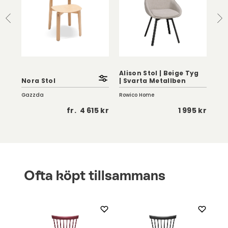
Alison Stol | Beige Tyg
Ali
Nora Stol
| Svarta Metallben
Tyg
Gazzda
Rowico Home
Row
5 kr
fr.
4 615 kr
1 995 kr
Ofta köpt tillsammans