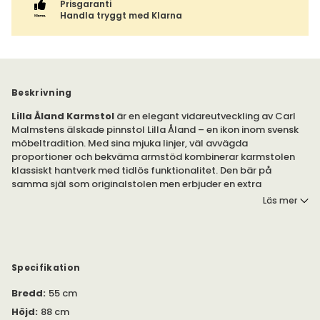
Prisgaranti
Handla tryggt med Klarna
Beskrivning
Lilla Åland Karmstol
är en elegant vidareutveckling av Carl
Malmstens älskade pinnstol Lilla Åland – en ikon inom svensk
möbeltradition. Med sina mjuka linjer, väl avvägda
proportioner och bekväma armstöd kombinerar karmstolen
klassiskt hantverk med tidlös funktionalitet. Den bär på
samma själ som originalstolen men erbjuder en extra
dimension av komfort och närvaro runt matbordet.
Läs mer
Som en äkta designklassiker lyfter Lilla Åland Karmstol varje
miljö, från moderna hem till traditionella interiörer. Den
tillverkas i massiv ek eller björk och finns i flera noggrant
utvalda behandlingar och färger – vilket gör det enkelt att
Specifikation
skapa en personlig och hållbar möbel som håller i
generationer.
Bredd
:
55 cm
Höjd
:
88 cm