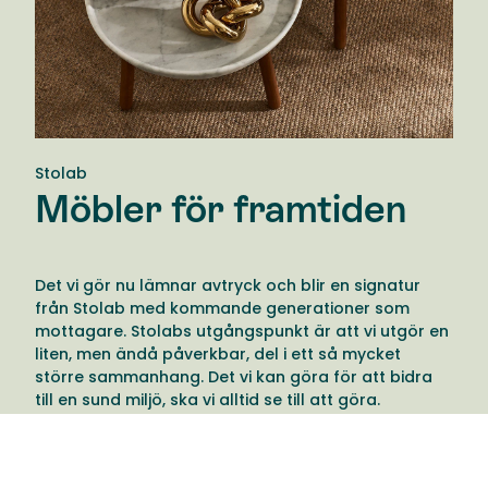
Stolab
Möbler för framtiden
Det vi gör nu lämnar avtryck och blir en signatur
från Stolab med kommande generationer som
mottagare. Stolabs utgångspunkt är att vi utgör en
liten, men ändå påverkbar, del i ett så mycket
större sammanhang. Det vi kan göra för att bidra
till en sund miljö, ska vi alltid se till att göra.
Därför tänker Stolab till en extra gång när de fattar
beslut och har möjlighet att göra vårt avtryck till