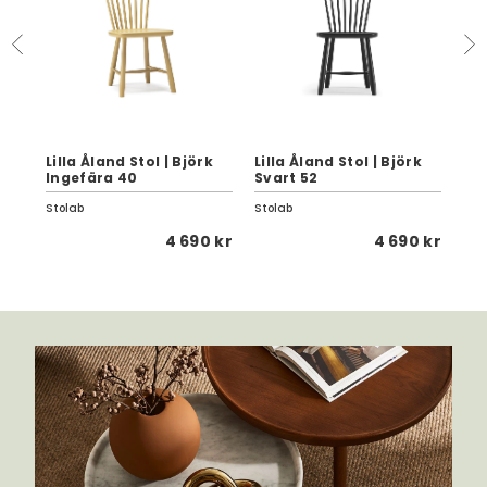
k
Lilla Åland Stol | Björk
Lilla Åland Stol | Björk
Lil
Ingefära 40
Svart 52
Ma
Stolab
Stolab
Sto
 kr
4 690 kr
4 690 kr