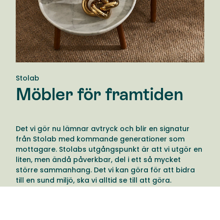
Stolab
Möbler för framtiden
Det vi gör nu lämnar avtryck och blir en signatur
från Stolab med kommande generationer som
mottagare. Stolabs utgångspunkt är att vi utgör en
liten, men ändå påverkbar, del i ett så mycket
större sammanhang. Det vi kan göra för att bidra
till en sund miljö, ska vi alltid se till att göra.
Därför tänker Stolab till en extra gång när de fattar
beslut och har möjlighet att göra vårt avtryck till