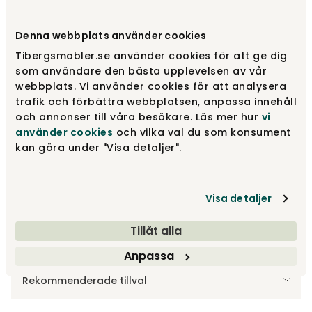
Välj utförande
Björk | Mörkgrå 62
Denna webbplats använder cookies
Tibergsmobler.se använder cookies för att ge dig
Björk | Mörkgrå 62
4 690 kr
som användare den bästa upplevelsen av vår
webbplats. Vi använder cookies för att analysera
trafik och förbättra webbplatsen, anpassa innehåll
och annonser till våra besökare. Läs mer hur
vi
Björk | Ingefära 40
4 690 kr
använder cookies
och vilka val du som konsument
kan göra under "Visa detaljer".
Björk | Toffee Coffee 48
4 690 kr
Visa detaljer
Visa fler +20
Tillåt alla
Anpassa
Tillbehör
Rekommenderade tillval