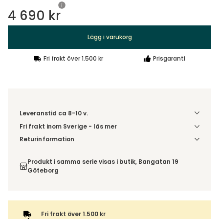
4 690 kr
Lägg i varukorg
Fri frakt över 1.500 kr
Prisgaranti
Leveranstid ca 8-10 v.
Fri frakt inom Sverige - läs mer
Denna vara skickas till din port/tomtgräns. Innan leverans
Returinformation
blir du aviserad om vilken tidpunkt leveransen beräknas.
Du beställer produkten efter dina val och omfattas därför
Beställs varan ihop med andra produkter skickas hela
inte av ångerrätten.
Produkt i samma serie visas i butik, Bangatan 19
ordern tillsammans.
Göteborg
Fri frakt över 1.500 kr