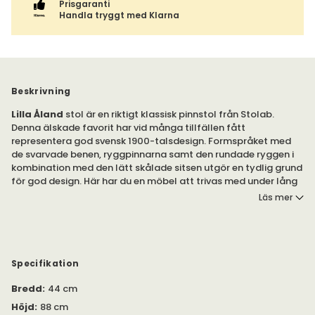
Prisgaranti
Handla tryggt med Klarna
Beskrivning
Lilla Åland
stol är en riktigt klassisk pinnstol från Stolab.
Denna älskade favorit har vid många tillfällen fått
representera god svensk 1900-talsdesign. Formspråket med
de svarvade benen, ryggpinnarna samt den rundade ryggen i
kombination med den lätt skålade sitsen utgör en tydlig grund
för god design. Här har du en möbel att trivas med under lång
tid framöver.
Läs mer
Lilla Åland stol finns i många olika ytbehandlingar och färger i
massiv björk och ek.
Inspirationen fick Carl Malmsten vid ett besök i Finnströms
Specifikation
kyrka på Åland, där några olika pinnstolar stod uppradade.
Bredd
:
44 cm
Han ritade av dessa och efter vissa egna justeringar och
kompletteringar, typiska för Carl Malmstens stil, kunde en
Höjd
:
88 cm