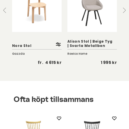
Alison Stol | Beige Tyg
Ali
Nora Stol
| Svarta Metallben
Tyg
Gazzda
Rowico Home
Row
 kr
fr.
4 615 kr
1 995 kr
Ofta köpt tillsammans