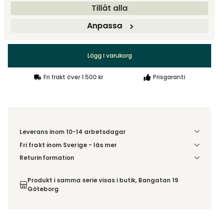
Tillåt alla
Anpassa
4 590 kr
Säljs endast i 2 pack.
Lägg i varukorg
Fri frakt över 1.500 kr
Prisgaranti
Leverans inom 10-14 arbetsdagar
Fri frakt inom Sverige - läs mer
Denna vara skickas till ett ombud. Du väljer själv i kassan
Returinformation
vilket DHL eller PostNord ombud du önskar få din leverans
Du har 14 dagars ångerrätt från den dag du tog emot din
till. Du blir aviserad när din order finns att hämta. Beställs
order, enligt
distansavtalslagen.
Produkt i samma serie visas i butik, Bangatan 19
varan ihop med andra produkter skickas hela ordern
Göteborg
tillsammans med samma fraktalternativ.