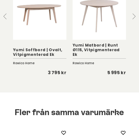
Yumi Matbord | Runt
Yumi Soffbord | Ovalt,
Ø115, Vitpigmenterad
CA
Vitpigmenterad Ek
Ek
Vit
Rowico Home
Rowico Home
Cas
 kr
3 795 kr
5 995 kr
Fler från samma varumärke