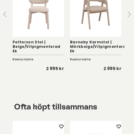
Patterson Stol |
Barnaby Karmstol |
Beige/Vitpigmenterad
Mörkbeige/Vitpigmenterad
Kat
Ek
Ek
Ek,
Rowico Home
Rowico Home
Row
5 kr
2 995 kr
2 995 kr
Ofta köpt tillsammans