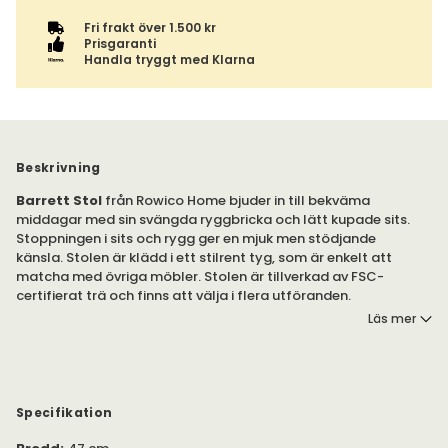
Fri frakt över 1.500 kr
Prisgaranti
Handla tryggt med Klarna
Beskrivning
Barrett Stol
från Rowico Home bjuder in till bekväma
middagar med sin svängda ryggbricka och lätt kupade sits.
Stoppningen i sits och rygg ger en mjuk men stödjande
känsla. Stolen är klädd i ett stilrent tyg, som är enkelt att
matcha med övriga möbler. Stolen är tillverkad av FSC-
certifierat trä och finns att välja i flera utföranden.
Läs mer
Observera! Stolen säljs i 2-pack.
Barrett från Rowico Home är tillverkad i FSC-certifierad massiv
ek med plywood i sits och ryggbricka. Stolen är klädd i ett
slitstarkt, stilfullt tyg (40 000 MD) som är lätt att kombinera
Specifikation
med andra möbler i matsalen.