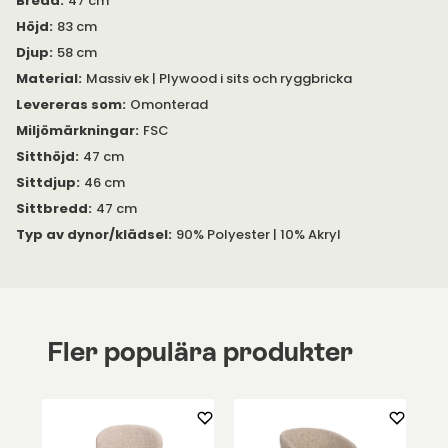
Bredd
:
47 cm
Tjocklek på ben:
Höjd
:
83 cm
Djup
:
58 cm
Nertill: 2,4x2,7 centimeter
Material
:
Massiv ek | Plywood i sits och ryggbricka
Upptill: 2,4x4,9 centimeter
Levereras som
:
Omonterad
Miljömärkningar
:
FSC
Sitthöjd
:
47 cm
Sittdjup
:
46 cm
Sittbredd
:
47 cm
Typ av dynor/klädsel
:
90% Polyester | 10% Akryl
Fler populära produkter