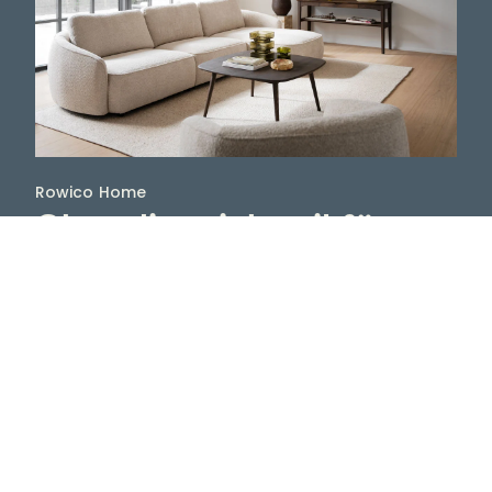
Rowico Home
Skandinavisk stil för
hemmets alla rum
Rowico Home har ett brett sortiment av trämöbler
som med sina olika serier och stilar tilltalar de allra
flesta, om man så gillar moderna eller klassiska
möbler. Välgjorda, vackra och praktiska är attribut
som kännetecknar möbler från Rowico Home. Och
de är dessutom mycket prisvärda.