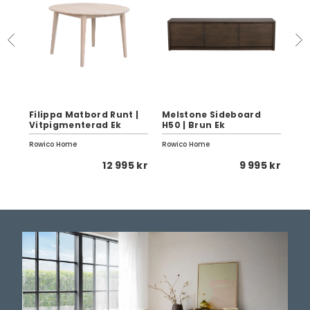
Filippa Matbord Runt |
Melstone Sideboard
Ty
k
Vitpigmenterad Ek
H50 | Brun Ek
Ova
Rowico Home
Rowico Home
Row
 kr
12 995 kr
9 995 kr