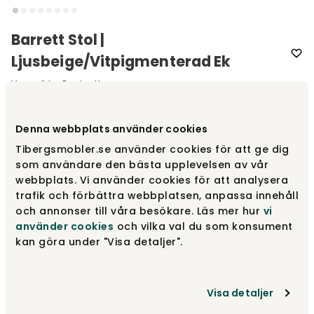
Barrett Stol |
Ljusbeige/Vitpigmenterad Ek
Varumärke
:
Rowico Home
Välj utförande
Ljusbeige | Vitpigmenterad ek
Denna webbplats använder cookies
Tibergsmobler.se använder cookies för att ge dig
som användare den bästa upplevelsen av vår
Ljusbeige | Vitpigmenterad ek
2 295 kr
webbplats. Vi använder cookies för att analysera
trafik och förbättra webbplatsen, anpassa innehåll
och annonser till våra besökare. Läs mer hur
vi
använder cookies
och vilka val du som konsument
Ljusbeige | Ek
2 295 kr
kan göra under "Visa detaljer".
Ljusbeige | Brun ek
2 295 kr
Visa detaljer