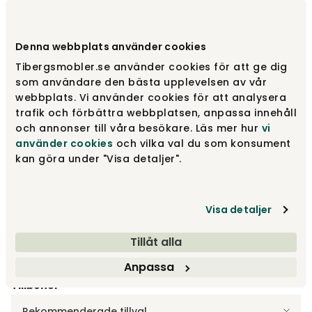
Varumärke
:
Stolab
Denna webbplats använder cookies
Välj utförande
Björk | Åska 66 Säsong
Tibergsmobler.se använder cookies för att ge dig
som användare den bästa upplevelsen av vår
Björk | Åska 66 Säsong
webbplats. Vi använder cookies för att analysera
4 690 kr
trafik och förbättra webbplatsen, anpassa innehåll
och annonser till våra besökare. Läs mer hur
vi
använder cookies
och vilka val du som konsument
Björk | Ingefära 40
kan göra under "Visa detaljer".
4 690 kr
Visa detaljer
Björk | Toffee Coffee 48
4 690 kr
Tillåt alla
Visa fler +20
Anpassa
Tillbehör
Rekommenderade tillval