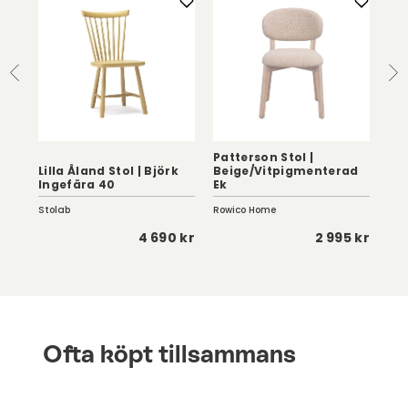
Åland pinnstolar i massiv ek och björk köpta efter 12 juni 2024.
En bra start för vad vi hoppas ska bli en livslång relation.
Patterson Stol |
Lilla Åland Stol | Björk
Beige/Vitpigmenterad
Ali
Ingefära 40
Ek
| V
Stolab
Rowico Home
Row
 kr
4 690 kr
2 995 kr
Ofta köpt tillsammans