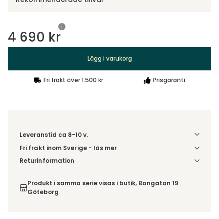
4 690 kr
Lägg i varukorg
Fri frakt över 1.500 kr
Prisgaranti
Leveranstid ca 8-10 v.
Fri frakt inom Sverige - läs mer
Denna vara skickas till din port/tomtgräns. Innan leverans
Returinformation
blir du aviserad om vilken tidpunkt leveransen beräknas.
Du beställer produkten efter dina val och omfattas därför
Beställs varan ihop med andra produkter skickas hela
inte av ångerrätten.
Produkt i samma serie visas i butik, Bangatan 19
ordern tillsammans.
Göteborg