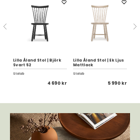
Lilla Åland Stol | Björk
Lilla Åland Stol | Ek Ljus
Lil
Svart 52
Mattlack
In
Stolab
Stolab
Sto
 kr
4 690 kr
5 990 kr