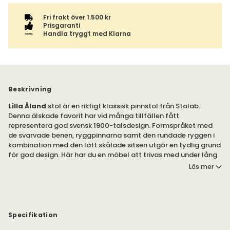
Fri frakt över 1.500 kr
Prisgaranti
Handla tryggt med Klarna
Beskrivning
Lilla Åland
stol är en riktigt klassisk pinnstol från Stolab.
Denna älskade favorit har vid många tillfällen fått
representera god svensk 1900-talsdesign. Formspråket med
de svarvade benen, ryggpinnarna samt den rundade ryggen i
kombination med den lätt skålade sitsen utgör en tydlig grund
för god design. Här har du en möbel att trivas med under lång
tid framöver.
Läs mer
Lilla Åland stol finns i många olika ytbehandlingar och färger i
massiv björk och ek.
Inspirationen fick Carl Malmsten vid ett besök i Finnströms
Specifikation
kyrka på Åland, där några olika pinnstolar stod uppradade.