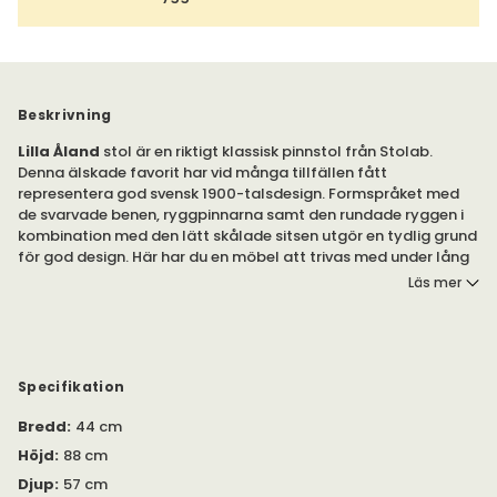
Beskrivning
Lilla Åland
stol är en riktigt klassisk pinnstol från Stolab.
Denna älskade favorit har vid många tillfällen fått
representera god svensk 1900-talsdesign. Formspråket med
de svarvade benen, ryggpinnarna samt den rundade ryggen i
kombination med den lätt skålade sitsen utgör en tydlig grund
för god design. Här har du en möbel att trivas med under lång
tid framöver.
Läs mer
Lilla Åland stol finns i många olika ytbehandlingar och färger i
massiv björk och ek.
Inspirationen fick Carl Malmsten vid ett besök i Finnströms
Specifikation
kyrka på Åland, där några olika pinnstolar stod uppradade.
Bredd
:
44 cm
Han ritade av dessa och efter vissa egna justeringar och
kompletteringar, typiska för Carl Malmstens stil, kunde en
Höjd
:
88 cm
serietillverkning påbörjas.
Djup
:
57 cm