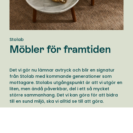
Stolab
Möbler för framtiden
Det vi gör nu lämnar avtryck och blir en signatur
från Stolab med kommande generationer som
mottagare. Stolabs utgångspunkt är att vi utgör en
liten, men ändå påverkbar, del i ett så mycket
större sammanhang. Det vi kan göra för att bidra
till en sund miljö, ska vi alltid se till att göra.
Därför tänker Stolab till en extra gång när de fattar
beslut och har möjlighet att göra vårt avtryck till
något som berikar istället för att belasta, vilket
inkluderar tankesättet genom deras produkter,