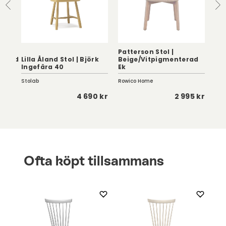
Patterson Stol |
terad
Lilla Åland Stol | Björk
Beige/Vitpigmenterad
Ali
Ingefära 40
Ek
| V
Stolab
Rowico Home
Row
 kr
4 690 kr
2 995 kr
Ofta köpt tillsammans