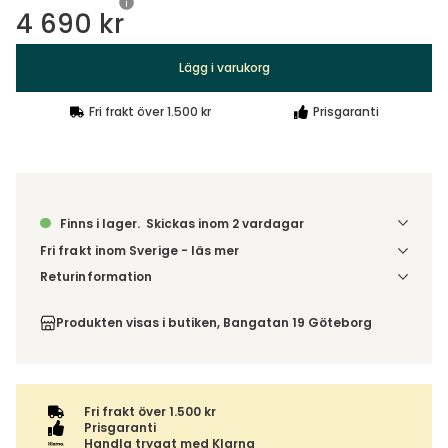
4 690 kr
Lägg i varukorg
Fri frakt över 1.500 kr
Prisgaranti
Finns i lager.
Skickas inom 2 vardagar
Fri frakt inom Sverige - läs mer
Denna vara skickas till din port/tomtgräns. Innan leverans
Returinformation
blir du aviserad om vilken tidpunkt leveransen beräknas.
Du har 14 dagars ångerrätt från den dag du tog emot din
Beställs varan ihop med andra produkter skickas hela
order, enligt
distansavtalslagen.
Produkten visas i butiken, Bangatan 19 Göteborg
ordern tillsammans.
Fri frakt över 1.500 kr
Prisgaranti
Handla tryggt med Klarna