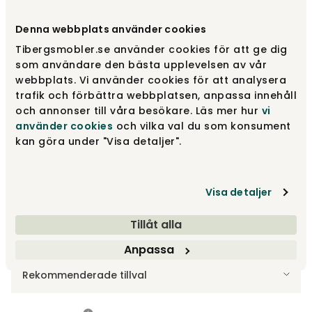
Välj utförande
Björk | Ljus mattlack
Denna webbplats använder cookies
Tibergsmobler.se använder cookies för att ge dig
Björk | Ljus mattlack
4 690 kr
som användare den bästa upplevelsen av vår
Finns i lager
webbplats. Vi använder cookies för att analysera
trafik och förbättra webbplatsen, anpassa innehåll
och annonser till våra besökare. Läs mer hur
vi
Björk | Ingefära 40
4 690 kr
använder cookies
och vilka val du som konsument
kan göra under "Visa detaljer".
Björk | Toffee Coffee 48
4 690 kr
Visa detaljer
Visa fler +20
Tillåt alla
Anpassa
Tillbehör
Rekommenderade tillval