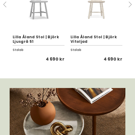
k
Lilla Åland Stol | Björk
Lilla Åland Stol | Björk
Lil
Ljusgrå 51
Vitoljad
01
Stolab
Stolab
Sto
 kr
4 690 kr
4 690 kr