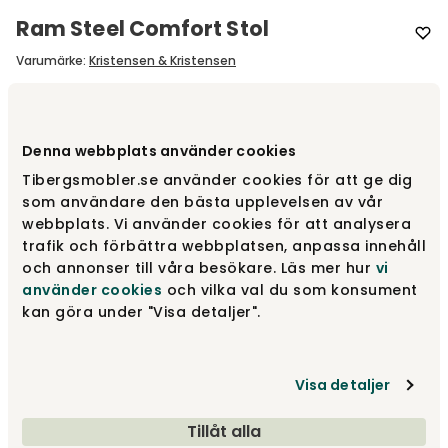
Ram Steel Comfort Stol
Varumärke
:
Kristensen & Kristensen
Designa själv
Denna webbplats använder cookies
Gör dina val
Tibergsmobler.se använder cookies för att ge dig
som användare den bästa upplevelsen av vår
webbplats. Vi använder cookies för att analysera
fr.
11 650 kr
trafik och förbättra webbplatsen, anpassa innehåll
Säljs endast i 2 pack.
och annonser till våra besökare. Läs mer hur
vi
använder cookies
och vilka val du som konsument
Gör dina val
kan göra under "Visa detaljer".
Fri frakt över 1.500 kr
Prisgaranti
Visa detaljer
Tillåt alla
Leveranstid ca 10-12 v.