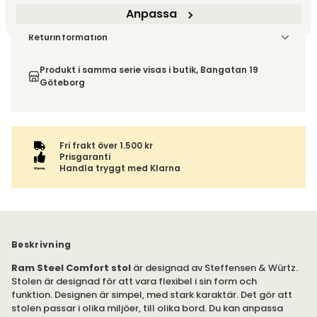
Anpassa
Fri frakt över 1 500 kr
Välj utförande via 'Gör dina val' för fraktinformation på din
Returinformation
kombination.
Du beställer produkten efter dina val och omfattas därför
inte av ångerrätten.
Produkt i samma serie visas i butik, Bangatan 19
Göteborg
Fri frakt över 1.500 kr
Prisgaranti
Handla tryggt med Klarna
Beskrivning
Ram Steel Comfort
stol
är designad av Steffensen & Würtz.
Stolen är designad för att vara flexibel i sin form och
funktion. Designen är simpel, med stark karaktär. Det gör att
stolen passar i olika miljöer, till olika bord. Du kan anpassa