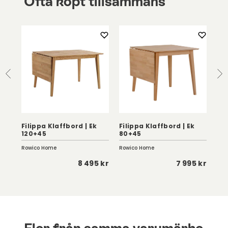
Ofta köpt tillsammans
 |
Filippa Klaffbord | Ek
Filippa Klaffbord | Ek
Am
120+45
80+45
Ru
Rowico Home
Rowico Home
Kris
 kr
8 495 kr
7 995 kr