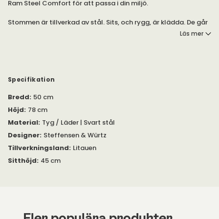
Ram Steel Comfort för att passa i din miljö.
Stommen är tillverkad av stål. Sits, och rygg, är klädda. De går
att välja i flera tyger. Den minsta beställningskvantiteten för
Läs mer
vissa tyger är fyra stycken stolar. Se de specifika tygerna det
rör under "Gör dina val". Stolen är stapelbar.
Har du frågor? Du är välkommen att kontakta oss.
Specifikation
Bredd
:
50 cm
Höjd
:
78 cm
Material
:
Tyg / Läder | Svart stål
Designer
:
Steffensen & Würtz
Tillverkningsland
:
Litauen
Sitthöjd
:
45 cm
Fler populära produkter