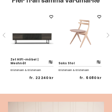
Fler från samma varumärke
Zet HIFI-möbel |
Meshnät
Saks Stol
Ve
Kristensen & Kristensen
Kristensen & Kristensen
Kris
 kr
fr.
22 240 kr
fr.
6 080 kr