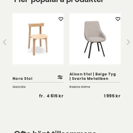
Alison Stol | Beige Tyg
Ali
Nora Stol
| Svarta Metallben
Tyg
Gazzda
Rowico Home
Row
 kr
fr.
4 615 kr
1 995 kr