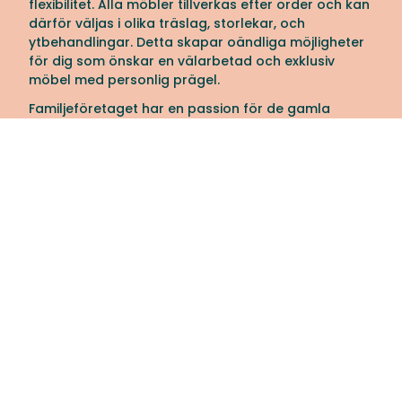
flexibilitet. Alla möbler tillverkas efter order och kan
därför väljas i olika träslag, storlekar, och
ytbehandlingar. Detta skapar oändliga möjligheter
för dig som önskar en välarbetad och exklusiv
möbel med personlig prägel.
Familjeföretaget har en passion för de gamla
hantverkstraditionerna vilket kommer till uttryck i
deras produkter. På fabriken sker en extraordinär
handsortering med noggrannhet och omsorg för
att säkerställa en lång livstid. Sortimentet är brett
och sträcker sig från inbjudande matbord till
stilrena sideboard, vackra vitrinskåp, praktiska
soffbord och
bekväma stolar
.
Designa din unika möbel med Kristensen &
Kristensen.