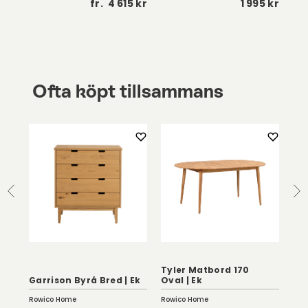
 kr
fr.
4 615 kr
1 995 kr
Ofta köpt tillsammans
Tyler Matbord 170
Ma
Garrison Byrå Bred | Ek
Oval | Ek
Olj
Rowico Home
Rowico Home
Row