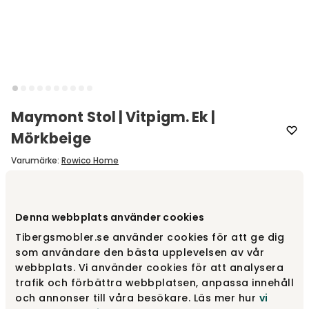
Maymont Stol | Vitpigm. Ek |
Mörkbeige
Varumärke
:
Rowico Home
Välj utförande
Vitpigmenterad ek | Mörkbeige tyg
Denna webbplats använder cookies
Tibergsmobler.se använder cookies för att ge dig
Vitpigmenterad ek | Mörkbeige tyg
2 195 kr
som användare den bästa upplevelsen av vår
webbplats. Vi använder cookies för att analysera
trafik och förbättra webbplatsen, anpassa innehåll
och annonser till våra besökare. Läs mer hur
vi
Brun ek | Ljusbeige tyg
2 195 kr