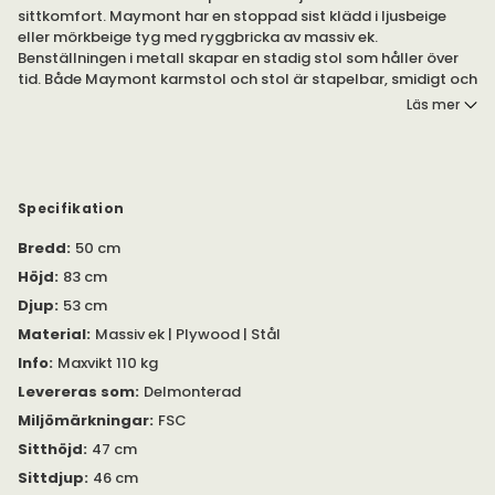
sittkomfort. Maymont har en stoppad sist klädd i ljusbeige
eller mörkbeige tyg med ryggbricka av massiv ek.
Benställningen i metall skapar en stadig stol som håller över
tid. Både Maymont karmstol och stol är stapelbar, smidigt och
enkelt när man behöver förvara stolarna.
Läs mer
Maymont stol har en svart pulverlackerad stålram och
ryggbricka av massiv ek. Sitsen är tillverkad av plywood och
klädd i tyg av 100% polypropylen.
Specifikation
Rowico Home använder FSC®-certifierat trä från skogsbruk
Bredd
:
50 cm
som tar hänsyn till människan och miljön.
Höjd
:
83 cm
Stolen säljs i 2-pack.
Djup
:
53 cm
Material
:
Massiv ek | Plywood | Stål
Mått från golv till ovankant armstöd för karmstol 65 cm.
Info
:
Maxvikt 110 kg
Levereras som
:
Delmonterad
Miljömärkningar
:
FSC
Sitthöjd
:
47 cm
Sittdjup
:
46 cm