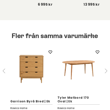
 kr
6 995 kr
13 995 kr
Fler från samma varumärke
Tyler Matbord 170
Ma
Garrison Byrå Bred | Ek
Oval | Ek
Olj
Rowico Home
Rowico Home
Row