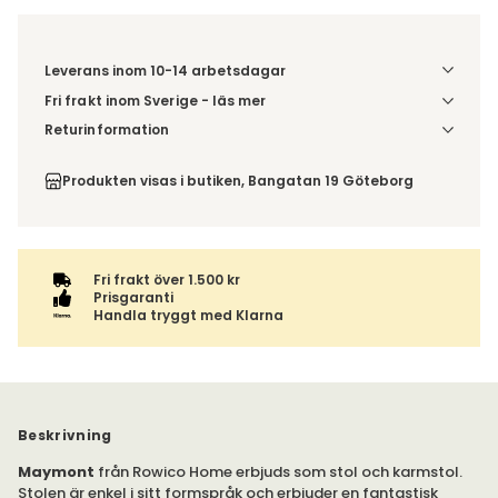
Leverans inom 10-14 arbetsdagar
Fri frakt inom Sverige - läs mer
Denna vara skickas till din port/tomtgräns. Innan leverans
Returinformation
blir du aviserad om vilken tidpunkt leveransen beräknas.
Du har 14 dagars ångerrätt från den dag du tog emot din
Beställs varan ihop med andra produkter skickas hela
order, enligt
distansavtalslagen.
Produkten visas i butiken, Bangatan 19 Göteborg
ordern tillsammans.
Fri frakt över 1.500 kr
Prisgaranti
Handla tryggt med Klarna
Beskrivning
Maymont
från Rowico Home erbjuds som stol och karmstol.
Stolen är enkel i sitt formspråk och erbjuder en fantastisk