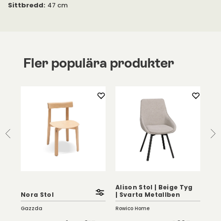
Sittbredd
:
47 cm
Fler populära produkter
Alison Stol | Beige Tyg
Ali
ue
Nora Stol
| Svarta Metallben
Tyg
Gazzda
Rowico Home
Row