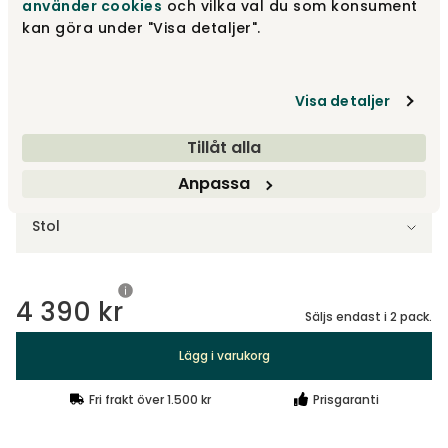
använder cookies
och vilka val du som konsument
kan göra under "Visa detaljer".
Ek | Mörkbeige tyg
2 195 kr
Visa detaljer
Tillåt alla
Välj typ av stol
Anpassa
Stol
4 390 kr
Säljs endast i 2 pack.
Lägg i varukorg
Fri frakt över 1.500 kr
Prisgaranti