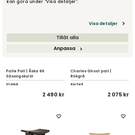
kan göra under "Visa detaljer".
Visa detaljer
Tillåt alla
Anpassa
Palle Pall | Åska 66
Charles Ghost pall |
Säsongskulör
Rökgrå
Stolab
Kartell
2 490 kr
2 075 kr