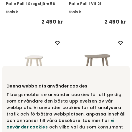
Palle Pall | Skogstjärn 56
Palle Pall | Vit 21
Stolab
Stolab
2 490 kr
2 490 kr
Denna webbplats använder cookies
Tibergsmobler.se använder cookies för att ge dig
som användare den bästa upplevelsen av vår
Palle Pall | Vitoljad Björk
Palle Pall | Vitoljad Ek
webbplats. Vi använder cookies för att analysera
Stolab
Stolab
trafik och förbättra webbplatsen, anpassa innehåll
och annonser till våra besökare. Läs mer hur
vi
2 490 kr
3 490 kr
använder cookies
och vilka val du som konsument