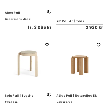
Alme Pall
Oscarssons Möbel
Rib Pall 45 | Teak
fr.
3 065 kr
2 930 kr
Spin Pall | Tygsits
Atlas Pall | Naturoljad Ek
Swedese
New Works