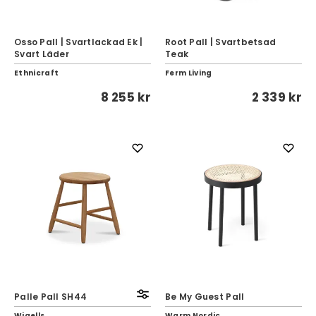
Osso Pall | Svartlackad Ek |
Root Pall | Svartbetsad
Svart Läder
Teak
Ethnicraft
Ferm Living
8 255 kr
2 339 kr
Palle Pall SH44
Be My Guest Pall
Wigells
Warm Nordic