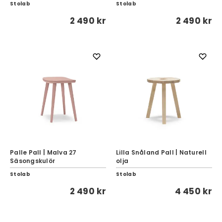
Stolab
Stolab
2 490 kr
2 490 kr
Palle Pall | Malva 27
Lilla Snåland Pall | Naturell
Säsongskulör
olja
Stolab
Stolab
2 490 kr
4 450 kr