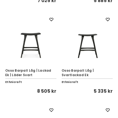
7 025 kr
5 885 kr
Osso Barpall Låg | Lackad
Osso Barpall Låg |
Ek | Läder Svart
Svartlackad Ek
Ethnicraft
Ethnicraft
8 505 kr
5 335 kr