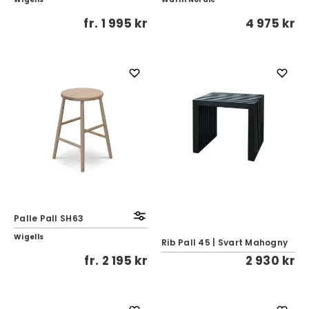
fr.
1 995 kr
4 975 kr
Palle Pall SH63
Wigells
Rib Pall 45 | Svart Mahogny
fr.
2 195 kr
2 930 kr