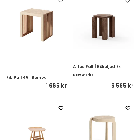
Atlas Pall | Rökoljad Ek
New Works
Rib Pall 45 | Bambu
1 665 kr
6 595 kr