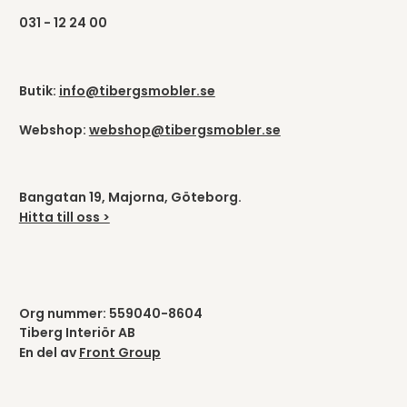
031 - 12 24 00
Butik:
info@tibergsmobler.se
Webshop:
webshop@tibergsmobler.se
Bangatan 19, Majorna, Göteborg.
Hitta till oss >
Org nummer: 559040-8604
Tiberg Interiör AB
En del av
Front Group