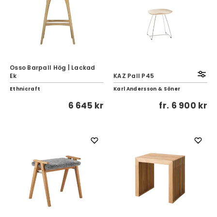
Osso Barpall Hög | Lackad
Ek
KAZ Pall P45
Ethnicraft
Karl Andersson & Söner
6 645 kr
fr.
6 900 kr