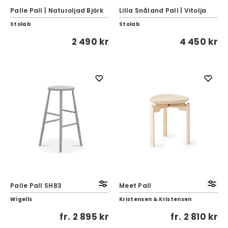
Palle Pall | Naturoljad Björk
Lilla Snåland Pall | Vitolja
Stolab
Stolab
2 490 kr
4 450 kr
Palle Pall SH83
Meet Pall
Wigells
Kristensen & Kristensen
fr.
2 895 kr
fr.
2 810 kr