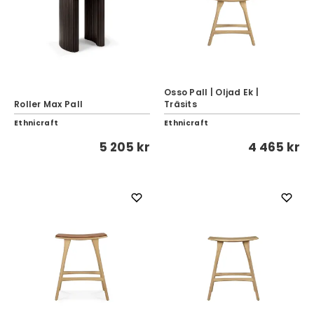
Osso Pall | Oljad Ek |
Roller Max Pall
Träsits
Ethnicraft
Ethnicraft
5 205 kr
4 465 kr