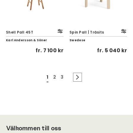
Shell Pall 45T
Spin Pall | Träsits
Karl Andersson & Söner
Swedese
fr.
7 100 kr
fr.
5 040 kr
1
2
3
Välkommen till oss