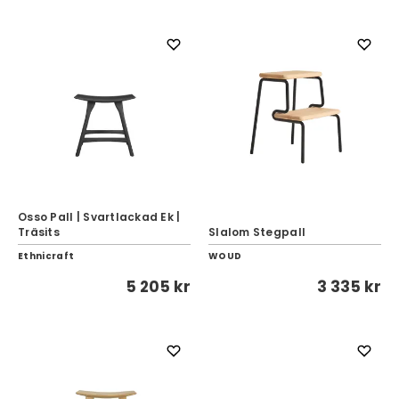
Osso Pall | Svartlackad Ek |
Träsits
Slalom Stegpall
Ethnicraft
WOUD
5 205 kr
3 335 kr