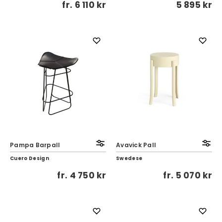
fr.
6 110 kr
5 895 kr
Pampa Barpall
Avavick Pall
Cuero Design
Swedese
fr.
4 750 kr
fr.
5 070 kr