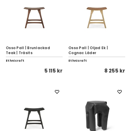
Osso Pall | Brunlackad
Osso Pall | Oljad Ek |
Teak | Träsits
Cognac Läder
Ethnicraft
Ethnicraft
5 115 kr
8 255 kr