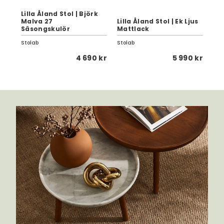
Lilla Åland Stol | Björk
Malva 27
Lilla Åland Stol | Ek Ljus
Lil
Säsongskulör
Mattlack
In
Stolab
Stolab
Sto
 kr
4 690 kr
5 990 kr