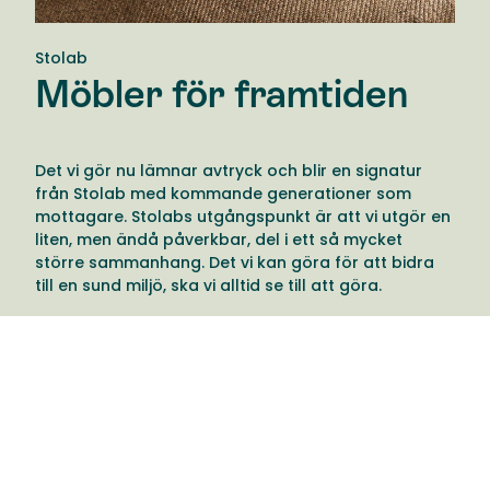
Stolab
Möbler för framtiden
Det vi gör nu lämnar avtryck och blir en signatur
från Stolab med kommande generationer som
mottagare. Stolabs utgångspunkt är att vi utgör en
liten, men ändå påverkbar, del i ett så mycket
större sammanhang. Det vi kan göra för att bidra
till en sund miljö, ska vi alltid se till att göra.
Därför tänker Stolab till en extra gång när de fattar
beslut och har möjlighet att göra vårt avtryck till
något som berikar istället för att belasta, vilket
inkluderar tankesättet genom deras produkter,
arbetsmiljö och produktion