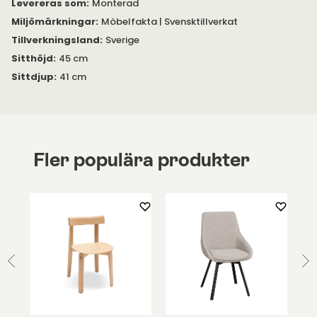
Pinnockio har ett nätt formspråk. Den nätta formen gör att
Levereras som
:
Monterad
pinnstolen passar väl till flera former av bord. Du kan placera
Miljömärkningar
:
Möbelfakta | Svensktillverkat
Pinnockio runt bordet Carl, eller runt bordet Miss Holly från
Tillverkningsland
:
Sverige
Stolab.
Sitthöjd
:
45 cm
Sittdjup
:
41 cm
Fler populära produkter