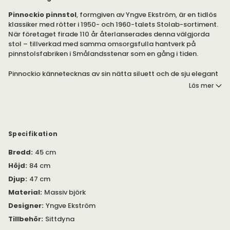
Pinnockio pinnstol
, formgiven av Yngve Ekström, är en tidlös
klassiker med rötter i 1950- och 1960-talets Stolab-sortiment.
När företaget firade 110 år återlanserades denna välgjorda
stol – tillverkad med samma omsorgsfulla hantverk på
pinnstolsfabriken i Smålandsstenar som en gång i tiden.
Pinnockio kännetecknas av sin nätta siluett och de sju elegant
avsmalnande ryggpinnarna som möts i ett massivt
Läs mer
toppstycke. Resultatet är en stol som förenar lätthet och
styrka i ett formspråk som känns lika aktuellt i dag som då.
Tack vare sin tidlösa design passar Pinnockio lika bra till
moderna matbord som till klassiska miljöer.
Specifikation
Finns i olika utföranden.
Bredd
:
45 cm
Pinnockio är formgiven av Yngve Ekström.
Höjd
:
84 cm
Djup
:
47 cm
Pinnstolen är tillverkad av massiv björk eller massiv ek. Den
finns tillgänglig i flera behandlingar och kulörer. Stolen har
Material
:
Massiv björk
stabila ben, som är fastskruvade i sitsen. Det gör att stolen blir
Designer
:
Yngve Ekström
stadig.
Tillbehör
:
Sittdyna