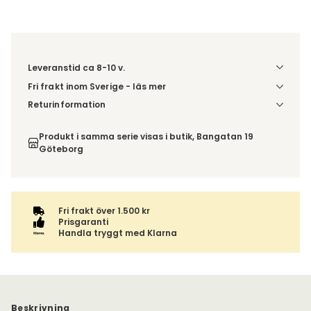
Leveranstid ca 8-10 v.
Fri frakt inom Sverige - läs mer
Denna vara skickas till din port/tomtgräns. Innan leverans
Returinformation
blir du aviserad om vilken tidpunkt leveransen beräknas.
Du beställer produkten efter dina val och omfattas därför
Beställs varan ihop med andra produkter skickas hela
inte av ångerrätten.
Produkt i samma serie visas i butik, Bangatan 19
ordern tillsammans.
Göteborg
Fri frakt över 1.500 kr
Prisgaranti
Handla tryggt med Klarna
Beskrivning