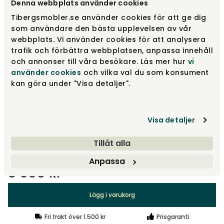
Denna webbplats använder cookies
Tibergsmobler.se använder cookies för att ge dig
Björk Ljusgrå 51
som användare den bästa upplevelsen av vår
3 990 kr
webbplats. Vi använder cookies för att analysera
trafik och förbättra webbplatsen, anpassa innehåll
och annonser till våra besökare. Läs mer hur
vi
Naturoljad björk
3 990 kr
använder cookies
och vilka val du som konsument
kan göra under "Visa detaljer".
Ljus mattlackad björk
3 990 kr
Visa detaljer
Visa fler +13
Tillåt alla
Anpassa
3 990 kr
Lägg i varukorg
Fri frakt över 1.500 kr
Prisgaranti