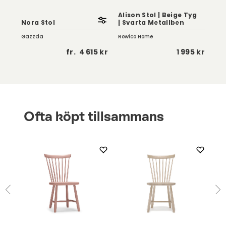
Alison Stol | Beige Tyg
Ali
Nora Stol
| Svarta Metallben
Tyg
Gazzda
Rowico Home
Row
 kr
fr.
4 615 kr
1 995 kr
Ofta köpt tillsammans