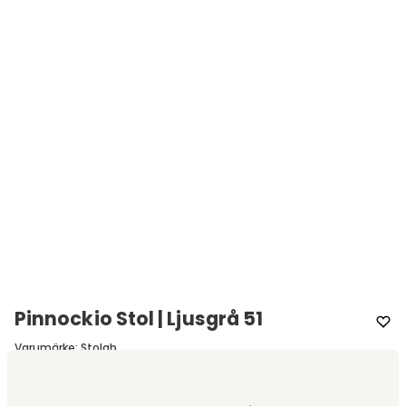
Pinnockio Stol | Ljusgrå 51
Varumärke
:
Stolab
Välj färg
Björk Ljusgrå 51